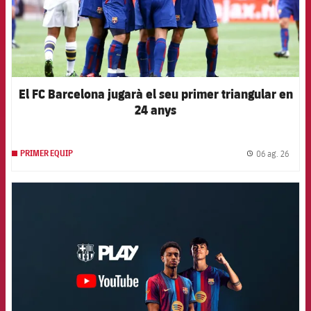
El FC Barcelona jugarà el seu primer triangular en
24 anys
06 ag. 26
PRIMER EQUIP
label.
FCB Barcelona badge