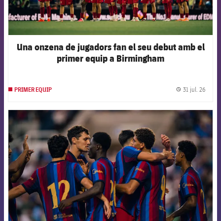
Una onzena de jugadors fan el seu debut amb el
primer equip a Birmingham
31 jul. 26
PRIMER EQUIP
label.
FCB Barcelona badge