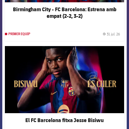
Birmingham City - FC Barcelona: Estrena amb
empat (2-2, 3-2)
31 jul. 26
PRIMER EQUIP
label.
FCB Barcelona badge
El FC Barcelona fitxa Jesse Bisiwu