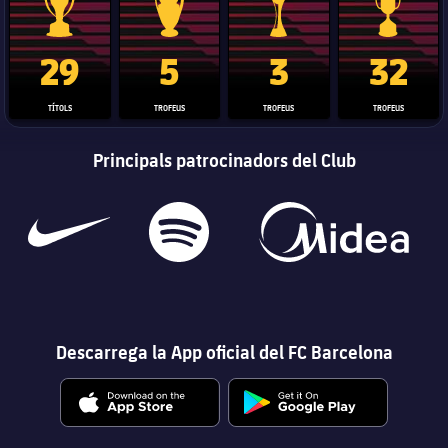
Trofeu de la Liga
Trofeu de la Lliga de Campions
Trofeu del Mundial de Clubs
Copa del 
29
5
3
32
TÍTOLS
TROFEUS
TROFEUS
TROFEUS
Principals patrocinadors del Club
Descarrega la App oficial del FC Barcelona