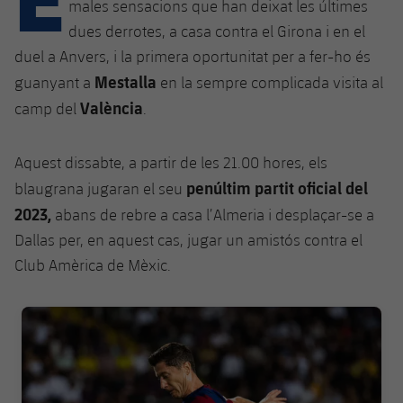
Calendari
males sensacions que han deixat les últimes
Campus Estiu
Base
dues derrotes, a casa contra el Girona i en el
SUB13
SUB13 B
Entrades
Barça Atlètic
duel a Anvers, i la primera oportunitat per a fer-ho és
plusicon
més
PLUSICON
MÉS
Mestalla
SUB12
guanyant a
en la sempre complicada visita al
SUB12 C
Gameday Shows
Junior
Primer Equip
Instal·lacions
València
camp del
.
plusicon
més
SUB11 A
SUB11 C
Resultats
Cadet A
Actualitat
Barça Atlètic
Spotify Camp Nou
plusicon
més
Aquest dissabte, a partir de les 21.00 hores, els
SUB11 B
Classificacions
penúltim partit oficial del
blaugrana jugaran el seu
Cadet B
Calendari
Actualitat
Palau Blaugrana
Base
plusicon
més
2023,
abans de rebre a casa l’Almeria i desplaçar-se a
SUB10 A
Jugadors
Infantil A
Dallas per, en aquest cas, jugar un amistós contra el
Entrades
Calendari
Estadi Johan Cruyff
Actualitat
SUB10 B
Club Amèrica de Mèxic.
PLUSICON
MÉS
Fotos
Infantil B
Resultats
Resultats
Juvenil
Barça Cafe
Primer equip
SUB9 A
plusicon
més
FC Barcelona club badge
plusicon
més
Història
Mini
Classificació
Classificació
Cadet A
Ciutat Esportiva
Actualitat
SUB9 B
Barça Atlètic
plusicon
més
Serveis
Palmarès
plusicon
més
Jugadors
Jugadors
Cadet B
Calendari
SUB8 A
La Masia
Actualitat
Base