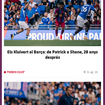
Els Kluivert al Barça: de Patrick a Shane, 28 anys
després
01 ag. 26
PRIMER EQUIP
label.
FCB Barcelona badge