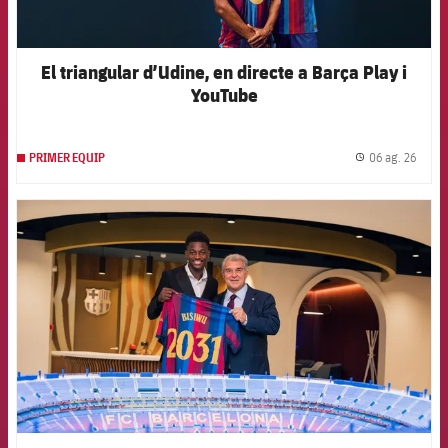
El triangular d’Udine, en directe a Barça Play i
YouTube
06 ag. 26
PRIMER EQUIP
label.
FCB Barcelona badge