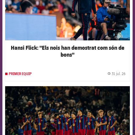
Hansi Flick: "Els nois han demostrat com són de
bons"
31 jul. 26
PRIMER EQUIP
label.
FCB Barcelona badge