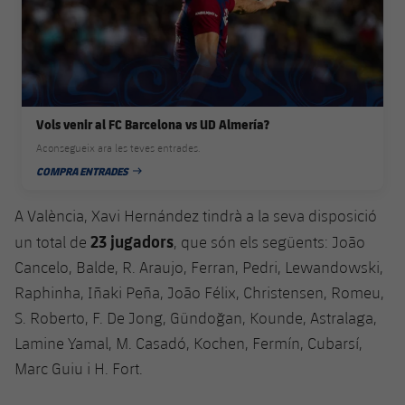
plusicon
més
Serveis Mèdics
Acreditacions
Fotos
Fotos
Infantil A
Entrades
SUB8 B
Calendari
Campus Verano
Actualitat
Accessibilitat
Història
Instal·lacions
Infantil B
Resultats
Resultats
Juvenil
PLUSICON
MÉS
Palmarès
Vols venir al FC Barcelona vs UD Almería?
Classificació
Jugadors
Cadet
Primer equip
plusicon
més
Aconsegueix ara les teves entrades.
Jugadors
COMPRA ENTRADES
Classificació
DATA DE PUBLICACIÓ
Infantil
Actualitat
Barça Atlètic
plusicon
més
A València, Xavi Hernández tindrà a la seva disposició
Fotos
Aleví
Calendari
23 jugadors
Actualitat
un total de
, que són els següents: João
Base
plusicon
més
Palmarès
Cancelo, Balde, R. Araujo, Ferran, Pedri, Lewandowski,
Entrades
Calendari
Campus Estiu
Actualitat
Raphinha, Iñaki Peña, João Félix, Christensen, Romeu,
Història
S. Roberto, F. De Jong, Gündoğan, Kounde, Astralaga,
Resultats
Resultats
Barça C
Lamine Yamal, M. Casadó, Kochen, Fermín, Cubarsí,
PLUSICON
MÉS
Marc Guiu i H. Fort.
Classificació
Jugadors
Junior
Informació general
plusicon
més