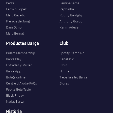
Pedri
Lamine Yamal
Fermín López
Raphinha
Marc Casadó
Roony Bardghji
Frenkie de Jong
Anthony Gordon
Dani Olmo
Karim Adeyemi
Marc Bernal
Productes Barça
Club
Culers Membership
Spotify Camp Nou
Barça Play
Canal ètic
Entradas y Museo
Escut
Barça App
Himne
Botiga online
Treballa a les Barça
Centre d’Ajuda/FAQs
Stores
Fes-te Beta Tester
Black Friday
Nadal Barça
Història