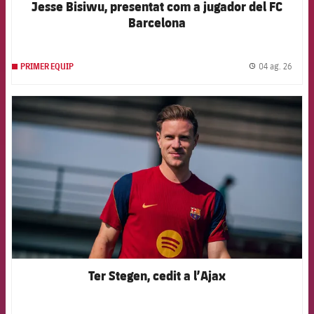
Jesse Bisiwu, presentat com a jugador del FC
Barcelona
04 ag. 26
PRIMER EQUIP
label.
FCB Barcelona badge
Ter Stegen, cedit a l’Ajax