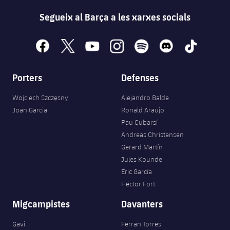
Segueix al Barça a les xarxes socials
facebook
x
youtube
instagram
spotify
discord
tiktok
Porters
Defenses
Wojciech Szczęsny
Alejandro Balde
Joan Garcia
Ronald Araujo
Pau Cubarsí
Andreas Christensen
Gerard Martín
Jules Kounde
Eric García
Héctor Fort
Migcampistes
Davanters
Gavi
Ferran Torres