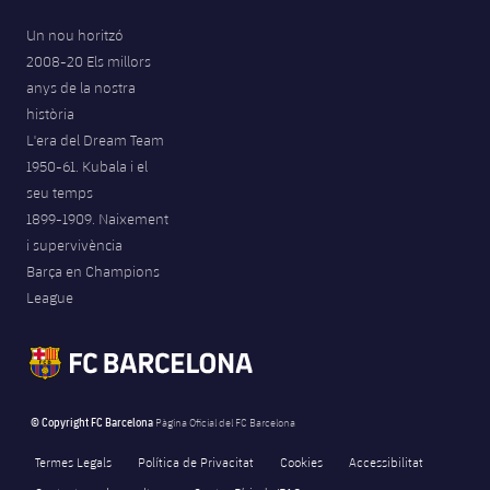
Un nou horitzó
2008-20 Els millors
anys de la nostra
història
L'era del Dream Team
1950-61. Kubala i el
seu temps
1899-1909. Naixement
i supervivència
Barça en Champions
League
© Copyright FC Barcelona
Pàgina Oficial del FC Barcelona
Termes Legals
Política de Privacitat
Cookies
Accessibilitat