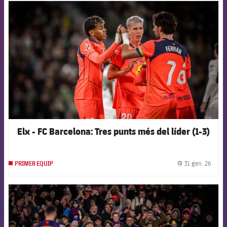
FCB Barcelona badge
Elx - FC Barcelona: Tres punts més del líder (1-3)
31 gen. 26
PRIMER EQUIP
label.
FCB Barcelona badge