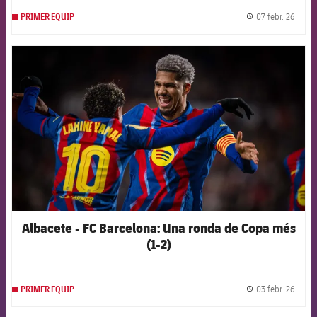
07 febr. 26
PRIMER EQUIP
label.
FCB Barcelona badge
Albacete - FC Barcelona: Una ronda de Copa més
(1-2)
03 febr. 26
PRIMER EQUIP
label.