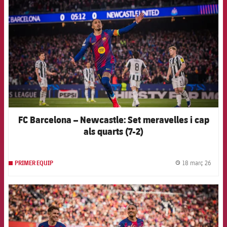
FC Barcelona – Newcastle: Set meravelles i cap
als quarts (7-2)
18 març 26
PRIMER EQUIP
label.
FCB Barcelona badge