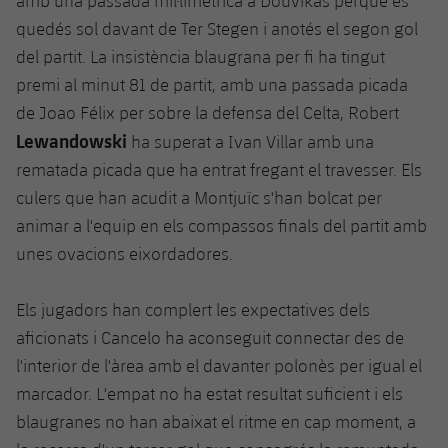
amb una passada mil·limètrica a
Douvikas
perquè es
quedés sol davant de Ter
Stegen
i anotés el segon gol
del partit. La insistència blaugrana per fi ha tingut
premi al minut 81 de partit, amb una passada picada
de
Joao
Félix
per sobre la defensa del Celta, Robert
Lewandowski
ha superat a Ivan Villar amb una
rematada picada que ha entrat fregant el travesser. Els
culers que han acudit a Montjuïc s'han bolcat per
animar a l'equip en els compassos finals del partit amb
unes ovacions eixordadores.
Els jugadors han complert les expectatives dels
aficionats i
Cancelo
ha aconseguit connectar des de
l'interior de l'àrea amb el davanter polonès per igual el
marcador. L'empat no ha estat resultat suficient i els
blaugranes no han abaixat el ritme en cap moment, a