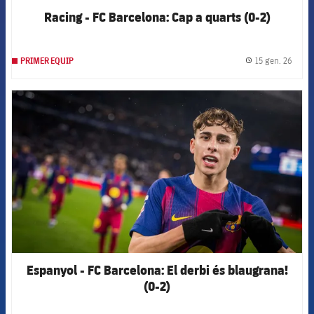
Racing - FC Barcelona: Cap a quarts (0-2)
15 gen. 26
PRIMER EQUIP
label.
FCB Barcelona badge
Espanyol - FC Barcelona: El derbi és blaugrana!
(0-2)