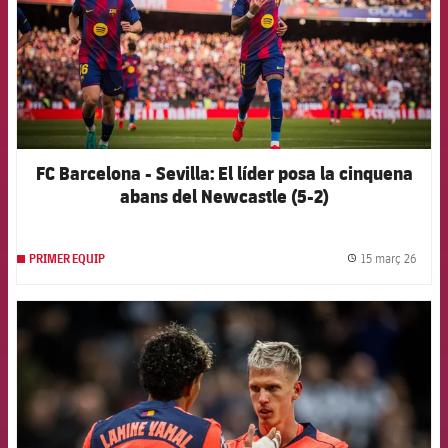
FC Barcelona - Sevilla: El líder posa la cinquena
abans del Newcastle (5-2)
15 març 26
PRIMER EQUIP
label.
FCB Barcelona badge