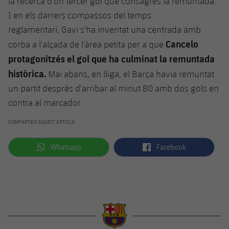
la recerca d'un tercer gol que consagrés la remuntada.
I en els darrers compassos del temps
reglamentari,
Gavi
s'ha inventat una centrada amb
Cancelo
corba a l'alçada de l'àrea petita per a que
protagonitzés el gol que ha culminat la remuntada
històrica.
Mai abans, en lliga, el Barça havia remuntat
un partit després d'arribar al minut 80 amb dos gols en
contra al marcador.
COMPARTEIX AQUEST ARTICLE
label.aria.whatsapp
label.aria.facebook
Whatsapp
Facebook