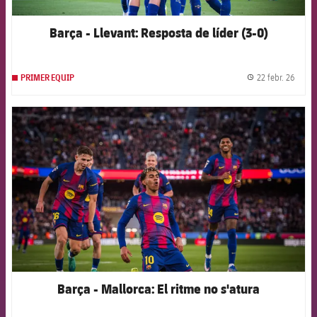
Barça - Llevant: Resposta de líder (3-0)
22 febr. 26
PRIMER EQUIP
label.
FCB Barcelona badge
Barça - Mallorca: El ritme no s'atura