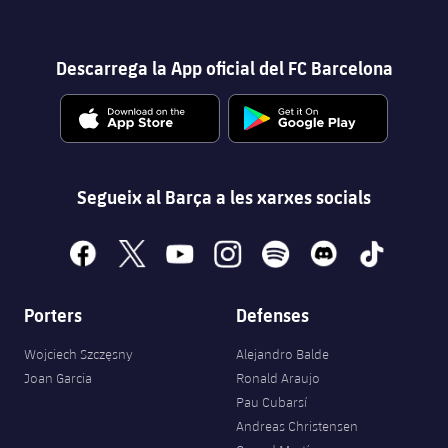
Descarrega la App oficial del FC Barcelona
Segueix al Barça a les xarxes socials
facebook
x
youtube
instagram
spotify
discord
tiktok
Porters
Defenses
Wojciech Szczęsny
Alejandro Balde
Joan Garcia
Ronald Araujo
Pau Cubarsí
Andreas Christensen