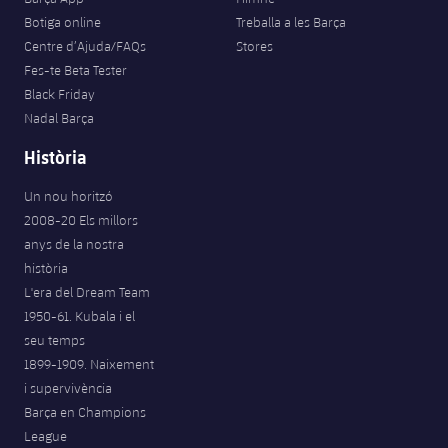
Botiga online
Treballa a les Barça
Centre d’Ajuda/FAQs
Stores
Fes-te Beta Tester
Black Friday
Nadal Barça
Història
Un nou horitzó
2008-20 Els millors
anys de la nostra
història
L'era del Dream Team
1950-61. Kubala i el
seu temps
1899-1909. Naixement
i supervivència
Barça en Champions
League