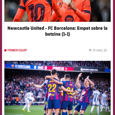
Newcastle United - FC Barcelona: Empat sobre la
botzina (1-1)
10 març 26
PRIMER EQUIP
label.
FCB Barcelona badge