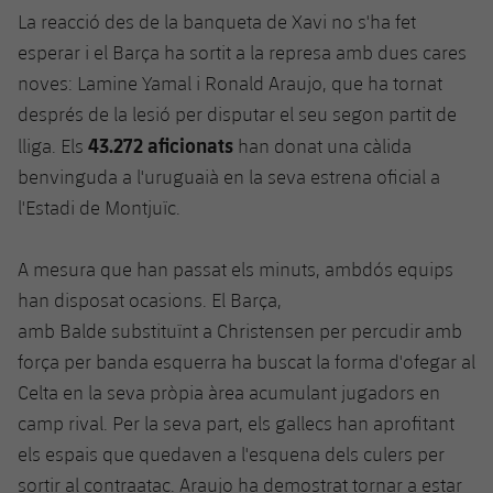
La reacció des de la banqueta de Xavi no s'ha fet
esperar i el Barça ha sortit a la represa amb dues cares
noves: Lamine
Yamal
i Ronald
Araujo
, que ha tornat
després de la lesió per disputar el seu segon partit de
43.272 aficionats
lliga. Els
han donat una càlida
benvinguda a l'uruguaià en la seva estrena oficial a
l'Estadi de Montjuïc.
A mesura que han passat els minuts, ambdós equips
han disposat ocasions. El Barça,
amb
Balde
substituïnt
a
Christensen
per percudir amb
força per banda esquerra ha buscat la forma d'ofegar al
Celta en la seva pròpia àrea acumulant jugadors en
camp rival. Per la seva part, els gallecs han aprofitant
els espais que quedaven a l'esquena dels culers per
sortir al contraatac.
Araujo
ha demostrat tornar a estar