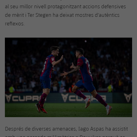
al seu millor nivell protagonitzant accions defensives
de mèrit i Ter
Stegen
ha deixat mostres d'autèntics
reflexos.
Després de diverses amenaces, Iago
Aspas
ha assistit