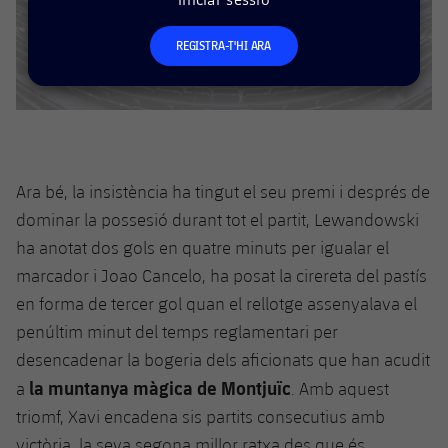
plusicon
més
Serveis Mèdics
Acreditacions
Fotos
Fotos
Infantil A
Entrades
SUB8 B
Calendari
REGISTRA-T'HI ARA
Campus Verano
Actualitat
Accessibilitat
Història
Instal·lacions
Infantil B
Resultats
Resultats
Juvenil
PLUSICON
MÉS
Palmarès
Classificació
Jugadors
Cadet
Primer equip
plusicon
més
Jugadors
Ara bé, la insistència ha tingut el seu premi i després de
Classificació
Infantil
Actualitat
Barça Atlètic
dominar la possesió durant tot el partit, Lewandowski
plusicon
més
Fotos
ha anotat dos gols en quatre minuts per igualar el
Aleví
Calendari
Actualitat
Base
marcador i Joao Cancelo, ha posat la cirereta del pastís
plusicon
més
Palmarès
en forma de tercer gol quan el rellotge assenyalava el
Entrades
Calendari
Campus Estiu
Actualitat
penúltim minut del temps reglamentari per
Història
desencadenar la bogeria dels aficionats que han acudit
Resultats
Resultats
Barça C
la muntanya màgica de Montjuïc
a
. Amb aquest
PLUSICON
MÉS
Classificació
Jugadors
triomf, Xavi encadena sis partits consecutius amb
Junior
Informació general
plusicon
més
victòria, la seva segona millor ratxa des que és