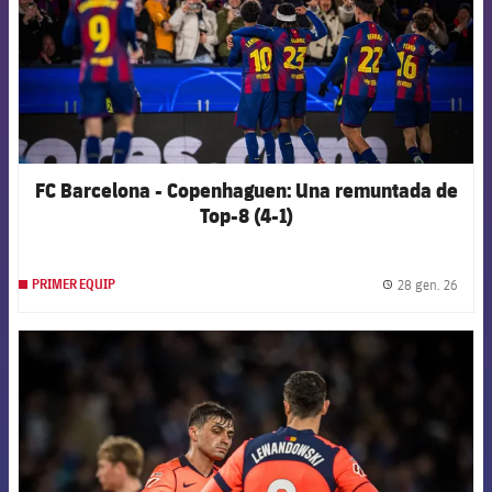
FC Barcelona - Copenhaguen: Una remuntada de
Top-8 (4-1)
28 gen. 26
PRIMER EQUIP
label.
FCB Barcelona badge