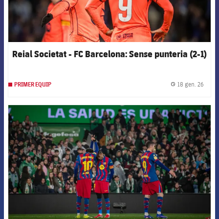
Reial Societat - FC Barcelona: Sense punteria (2-1)
18 gen. 26
PRIMER EQUIP
label.
FCB Barcelona badge