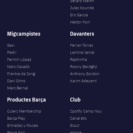
Gerard Martín
Jules Kounde
Eric García
Héctor Fort
Migcampistes
Davanters
Gavi
Ferran Torres
Pedri
Lamine Yamal
Fermín López
Raphinha
Marc Casadó
Roony Bardghji
Frenkie de Jong
Anthony Gordon
Dani Olmo
Karim Adeyemi
Marc Bernal
Productes Barça
Club
Culers Membership
Spotify Camp Nou
Barça Play
Canal ètic
Entradas y Museo
Escut
Barça App
Himne