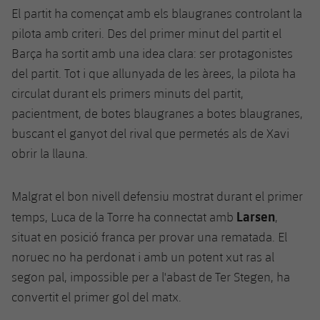
El partit ha començat amb els blaugranes controlant la
Jugadors
Notícies
Apunta't a les amateurs
plusicon
més
pilota amb criteri. Des del primer minut del partit el
Calendari
Barça ha sortit amb una idea clara: ser protagonistes
Voleibol masculí
Apunta't a les amateurs
PLUSICON
MÉS
del partit. Tot i que allunyada de les àrees, la pilota ha
Resultats
Voleibol femení
circulat durant els primers minuts del partit,
Carnet de l'Esportista Amateur
League of Legends
pacientment, de botes blaugranes a botes blaugranes,
Classificació
VALORANT Rising
buscant el ganyot del rival que permetés als de Xavi
obrir la llauna.
Fotos
VALORANT Game Changers
Malgrat el bon nivell defensiu mostrat durant el primer
eFootball
Larsen
temps, Luca de la Torre ha connectat amb
,
situat en posició franca per provar una rematada. El
noruec no ha perdonat i amb un potent xut ras al
segon pal, impossible per a l'abast de Ter Stegen, ha
convertit el primer gol del matx.