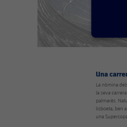
Una carre
La nòmina dels 
la seva carrer
palmarès. Natur
lisboeta, ben 
una Supercopa