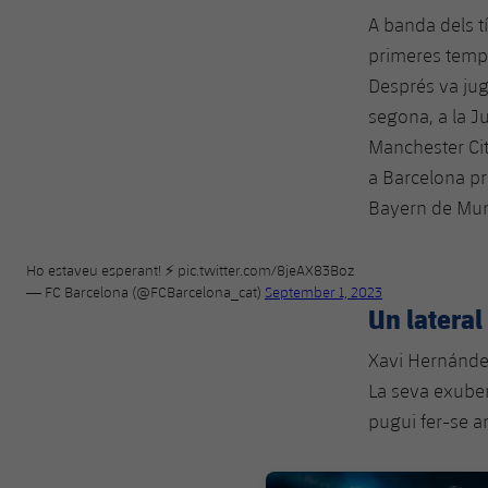
A banda dels tí
primeres tempo
Després va juga
segona, a la Ju
Manchester City
a Barcelona pro
Bayern de Mun
Ho estaveu esperant! ⚡
pic.twitter.com/8jeAX83Boz
— FC Barcelona (@FCBarcelona_cat)
September 1, 2023
Un lateral 
Xavi Hernández
La seva exuber
pugui fer-se am
FC Barcelona club badge