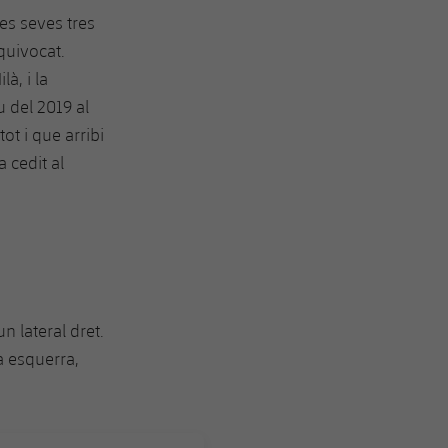
les seves tres
quivocat.
à, i la
u del 2019 al
ot i que arribi
 cedit al
 lateral dret.
a esquerra,