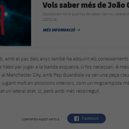
Vols saber més de João 
Descobreix tot el que has de saber del nou lateral 
2023/24
MÉS INFORMACIÓ
DATA DE PUBLICACIÓ
ò, amb el pas dels anys també ha adquirit els coneixements
 hàbil per jugar a la banda esquerra, si fos necessari. A més
s al Manchester City, amb Pep Guardiola va ser una peça clau
rò jugant molt en posicions interiors, com un migcampista mé
xat un lateral dret, sí, però amb més recorregut.
label.aria.facebook
Facebook
COMPARTEIX AQUEST ARTICLE