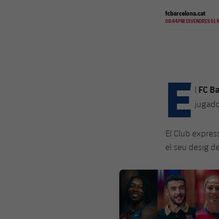
fcbarcelona.cat
08:44PM DIVENDRES 01 S
E
FC B
l
jugad
El Club expres
el seu desig d
FC Barcelona club badge