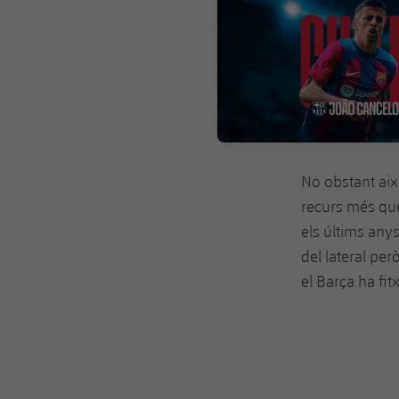
No obstant aix
recurs més que
els últims any
del lateral pe
el Barça ha fit