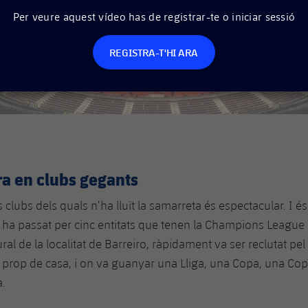
Per veure aquest vídeo has de registrar-te o iniciar sessió
REGISTRA-T'HI ARA
ra en clubs gegants
clubs dels quals n’ha lluït la samarreta és espectacular. I és
a ha passat per cinc entitats que tenen la Champions League 
al de la localitat de Barreiro, ràpidament va ser reclutat pel
a prop de casa, i on va guanyar una Lliga, una Copa, una Copa
.