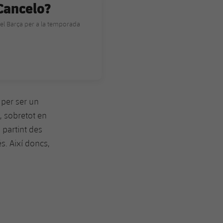
Cancelo?
del Barça per a la temporada
 per ser un
, sobretot en
 partint des
s. Així doncs,