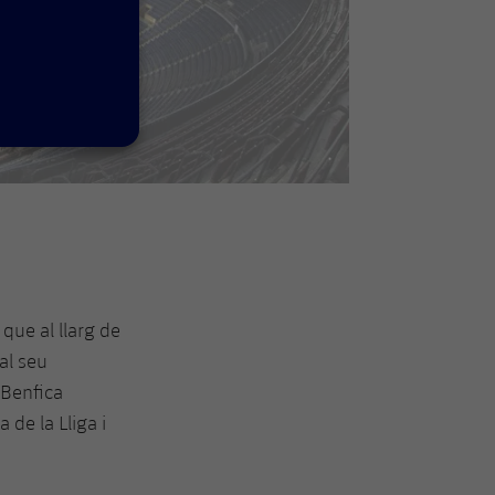
 que al llarg de
al seu
 Benfica
 de la Lliga i