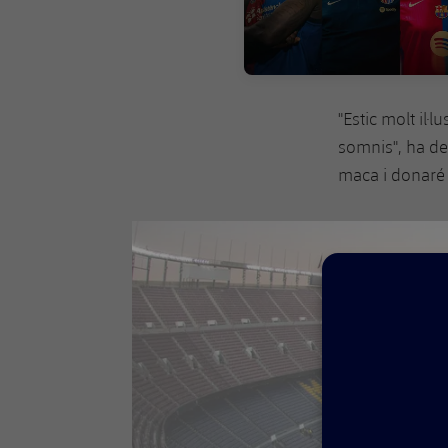
"Estic molt il·
somnis", ha de
maca i donaré e