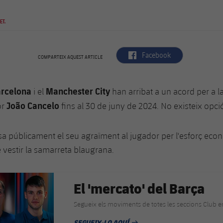
ET.
label.aria.facebook
Facebook
COMPARTEIX AQUEST ARTICLE
arcelona
Manchester City
i el
han arribat a un acord per a l
João Cancelo
or
fins al 30 de juny de 2024. No existeix opc
sa públicament el seu agraïment al jugador per l'esforç econò
e vestir la samarreta blaugrana.
El 'mercato' del Barça
Segueix els moviments de totes les seccions Club e
SEGUEIX-LO AQUÍ