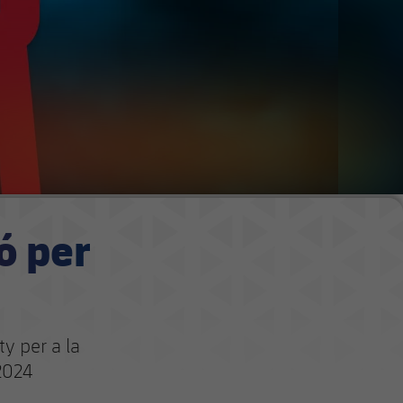
ó per
y per a la
 2024