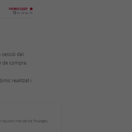
PRIMER EQUIP
Data de publicació
01 de set. 23
a cessió del
ió de compra.
mic realitzat i
n aquest mercat de fitxatges