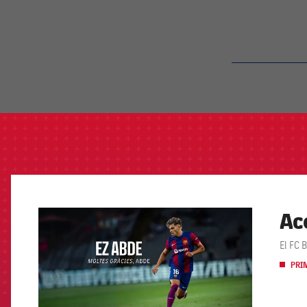
label.aria.barcelon
Ac
FCB Barcelona badge
El FC 
PRI