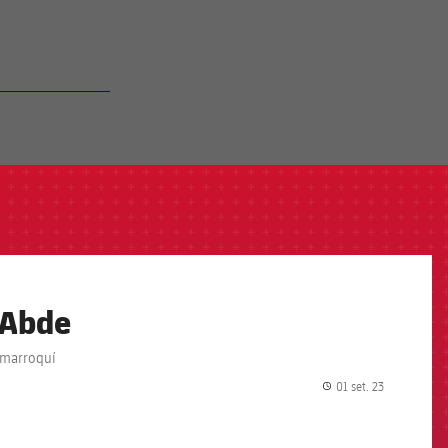
d'Abde
r marroquí
01 set. 23
label.share.