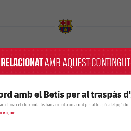
a
RELACIONAT
AMB AQUEST CONTINGUT
ord amb el Betis per al traspàs 
Barcelona i el club andalús han arribat a un acord per al traspàs del jugado
MER EQUIP