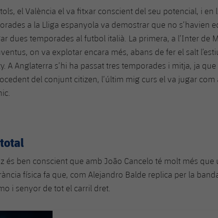
tols, el València el va fitxar conscient del seu potencial, i en 
rades a la Lliga espanyola va demostrar que no s’havien e
r dues temporades al futbol italià. La primera, a l’Inter de Mil
ventus, on va explotar encara més, abans de fer el salt l’esti
. A Anglaterra s’hi ha passat tres temporades i mitja, ja que t
cedent del conjunt citizen, l’últim mig curs el va jugar com a
ic.
total
 és ben conscient que amb João Cancelo té molt més que un
ància física fa que, com Alejandro Balde replica per la band
o i senyor de tot el carril dret.