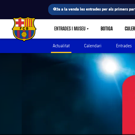
⚽Ja a la venda les entrades per als primers part
ENTRADES I MUSEU
BOTIGA
CULE
LABEL.SHARE.CARETDOWN
FC Barcelona club badge
Actualitat
Calendari
Entrades