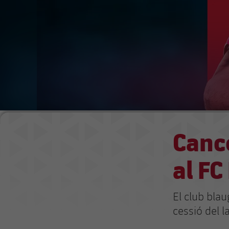
Cance
al FC
El club blau
cessió del l