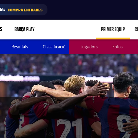
its
COMPRA ENTRADES
RS
BARÇA PLAY
PRIMER EQUIP
C
LABEL.ARIA.C
Resultats
Classificació
Jugadors
Fotos