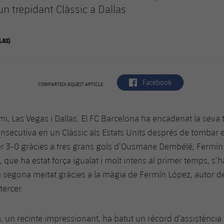
n trepidant Clàssic a Dallas
LAS)
label.aria.facebook
Facebook
COMPARTEIX AQUEST ARTICLE
mi, Las Vegas i Dallas. El FC Barcelona ha encadenat la seva t
nsecutiva en un Clàssic als Estats Units després de tombar e
r 3-0 gràcies a tres grans gols d’Ousmane Dembélé, Fermín 
it, que ha estat força igualat i molt intens al primer temps, s’h
la segona meitat gràcies a la màgia de Fermín López, autor de
 tercer.
, un recinte impressionant, ha batut un rècord d’assistència 