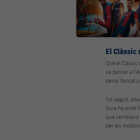
El Clàssic 
Que el Clàssic 
va passar a l’A
penal llançat p
Tot seguit, all
dura ha estat 
que semblava c
per les molèst