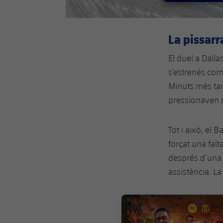
La pissarr
El duel a Dalla
s’estrenés com
Minuts més ta
pressionaven m
Tot i això, el
forçat una fal
després d’una 
assistència. La
FC Barcelona club badge