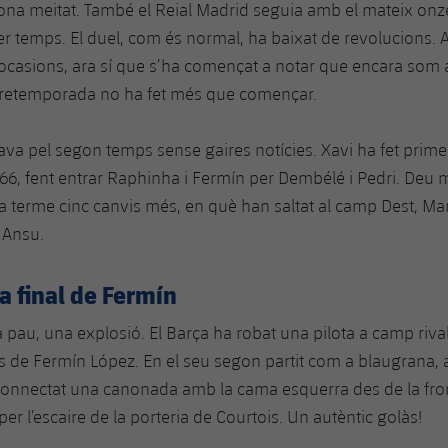
gona meitat. També el Reial Madrid seguia amb el mateix onz
er temps. El duel, com és normal, ha baixat de revolucions
 ocasions, ara sí que s’ha començat a notar que encara som a
a pretemporada no ha fet més que començar.
itava pel segon temps sense gaires notícies. Xavi ha fet prim
 66, fent entrar Raphinha i Fermín per Dembélé i Pedri. Deu
 a terme cinc canvis més, en què han saltat al camp Dest, Ma
 Ansu.
a final de Fermín
 pau, una explosió. El Barça ha robat una pilota a camp riva
s de Fermín López. En el seu segon partit com a blaugrana, a
connectat una canonada amb la cama esquerra des de la fron
per l’escaire de la porteria de Courtois. Un autèntic golàs!