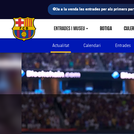
⚽Ja a la venda les entrades per als primers part
ENTRADES I MUSEU
BOTIGA
CULE
LABEL.SHARE.CARETDOWN
FC Barcelona club badge
Actualitat
Calendari
Entrades