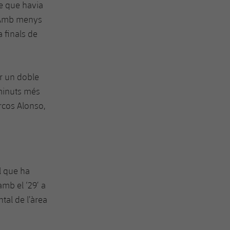
e que havia
. Amb menys
 finals de
er un doble
 minuts més
rcos Alonso,
l que ha
mb el ‘29’ a
tal de l’àrea