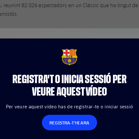
, reunint 82.026 espectadors en un Clàssic que ha tingut de to
amistós.
FCB Barcelona badge
REGISTRA'T O INICIA SESSIÓ PER
VEURE AQUEST VÍDEO
Per veure aquest vídeo has de registrar-te o iniciar sessió
REGISTRA-T'HI ARA