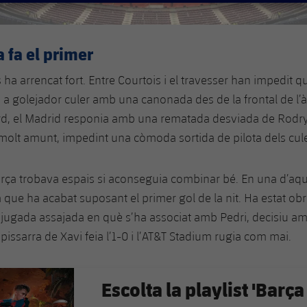
a fa el primer
s ha arrencat fort. Entre Courtois i el travesser han impedit
 a golejador culer amb una canonada des de la frontal de l’à
rd, el Madrid responia amb una rematada desviada de Rodry
olt amunt, impedint una còmoda sortida de pilota dels cule
 Barça trobava espais si aconseguia combinar bé. En una d’aq
ta que ha acabat suposant el primer gol de la nit. Ha estat o
jugada assajada en què s’ha associat amb Pedri, decisiu am
 pissarra de Xavi feia l’1-0 i l’AT&T Stadium rugia com mai.
Escolta la playlist 'Barça