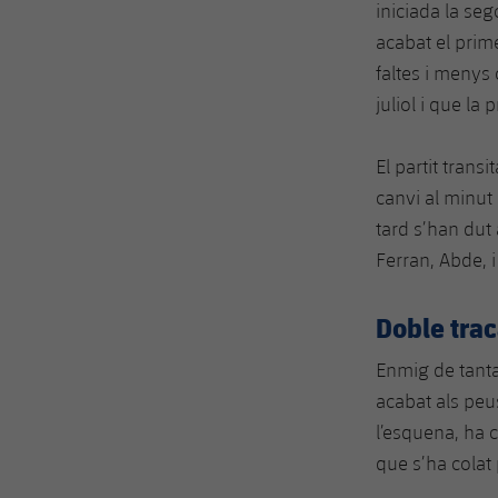
iniciada la se
acabat el prim
faltes i menys
juliol i que l
El partit trans
canvi al minut
tard s’han dut
Ferran, Abde, i
Doble trac
Enmig de tanta
acabat als peu
l’esquena, ha 
que s’ha colat 