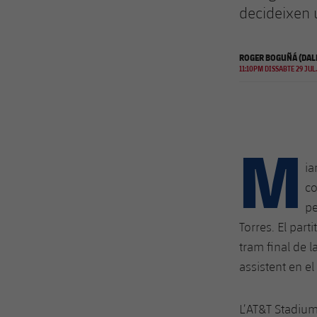
decideixen u
ROGER BOGUÑÁ (DAL
11:10PM DISSABTE 29 JUL.
M
ia
co
pe
Torres. El part
tram final de 
assistent en el
L’AT&T Stadium