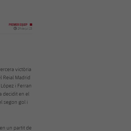
PRIMER EQUIP
Data de publicació
29 de jul. 23
ercera victòria
l Reial Madrid
López i Ferran
a decidit en el
l segon gol i
en un partit de