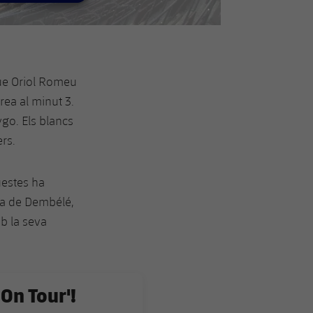
 que Oriol Romeu
rea al minut 3.
go. Els blancs
rs.
uestes ha
bra de Dembélé,
b la seva
 On Tour'!