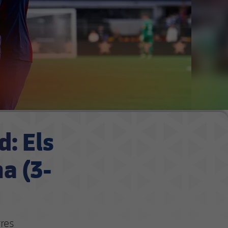
d: Els
a (3-
res