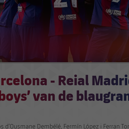
rcelona - Reial Madri
oys’ van de blaugran
os d’Ousmane Dembélé, Fermín López i Ferran Tor