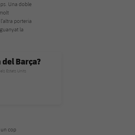
ips. Una doble
molt
’altra porteria
 guanyat la
a del Barça?
els Estats Units
e un cop