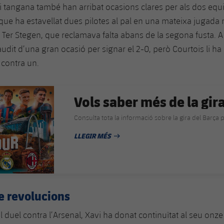
i tangana també han arribat ocasions clares per als dos equ
 que ha estavellat dues pilotes al pal en una mateixa jugada 
Ter Stegen, que reclamava falta abans de la segona fusta. A l
dit d’una gran ocasió per signar el 2-0, però Courtois li ha
n contra un.
Vols saber més de la gir
Consulta tota la informació sobre la gira del Barça p
LLEGIR MÉS
DATA DE PUBLICACIÓ
e revolucions
l duel contra l’Arsenal, Xavi ha donat continuïtat al seu onz