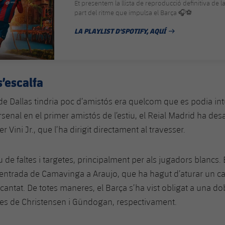
Et presentem la llista de reproducció definitiva de l
part del ritme que impulsa el Barça 🎧⚽
LA PLAYLIST D'SPOTIFY, AQUÍ
DATA DE PUBLICACIÓ
s’escalfa
de Dallas tindria poc d’amistós era quelcom que es podia intu
rsenal en el primer amistós de l’estiu, el Reial Madrid ha des
er Vini Jr., que l’ha dirigit directament al travesser.
au de faltes i targetes, principalment per als jugadors blancs
l’entrada de Camavinga a Araujo, que ha hagut d’aturar un ca
antat. De totes maneres, el Barça s’ha vist obligat a una do
ies de Christensen i Gündogan, respectivament.