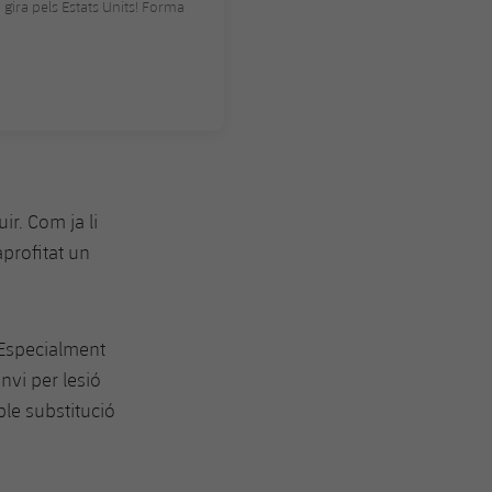
a gira pels Estats Units! Forma
ir. Com ja li
aprofitat un
. Especialment
nvi per lesió
ble substitució