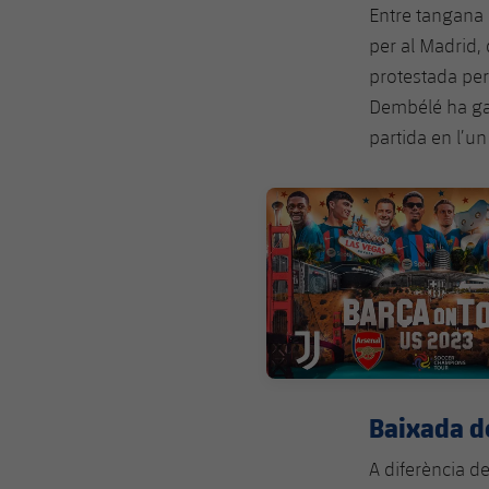
Entre tangana 
per al Madrid,
protestada per 
Dembélé ha gau
partida en l’u
FC Barcelona club badge
Baixada d
A diferència de