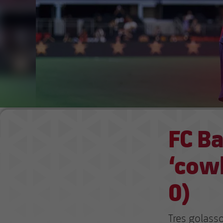
FC Ba
‘cowb
0)
Tres golass