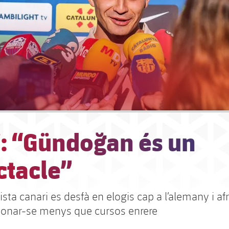
i: “Gündoğan és un
ctacle”
ta canari es desfà en elogis cap a l’alemany i afr
sionar-se menys que cursos enrere