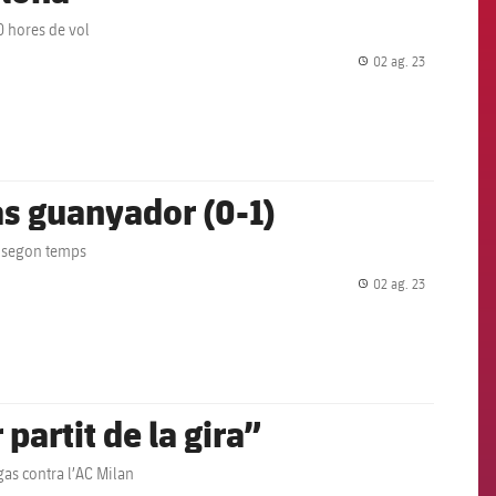
0 hores de vol
02 ag. 23
label.share.
as guanyador (0-1)
al segon temps
02 ag. 23
label.share.
partit de la gira”
egas contra l’AC Milan