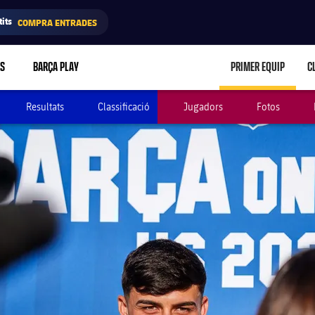
its
COMPRA ENTRADES
RS
BARÇA PLAY
PRIMER EQUIP
C
LABEL.ARIA.C
Resultats
Classificació
Jugadors
Fotos