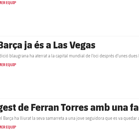
MER EQUIP
 Barça ja és a Las Vegas
dició blaugrana ha aterrat a la capital mundial de l’oci després d’unes dues 
MER EQUIP
 gest de Ferran Torres amb una f
 del Barça ha lliurat la seva samarreta a una jove seguidora que es va quedar
MER EQUIP