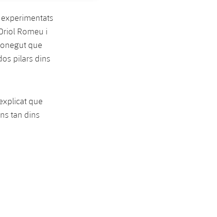
s experimentats
Oriol Romeu i
econegut que
dos pilars dins
explicat que
ns tan dins