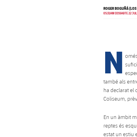
ROGER BOGUÑÁ (LOS
05:31AM DISSABTE 22 JUL
N
omés 
sufic
espec
també als entr
ha declarat el
Coliseum, prèv
En un àmbit m
reptes és esqu
estat un estiu 