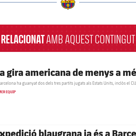
a
RELACIONAT
AMB AQUEST CONTINGUT
a gira americana de menys a m
arcelona ha guanyat dos dels tres partits jugats als Estats Units, inclòs el Clà
MER EQUIP
expedició blaugrana ja és a Barc