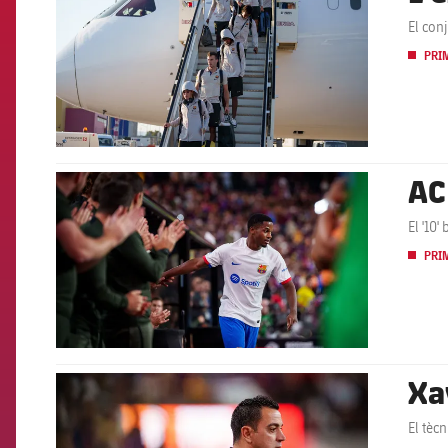
El con
PRI
AC
FCB Barcelona badge
El '10
PRI
Xa
FCB Barcelona badge
El tèc