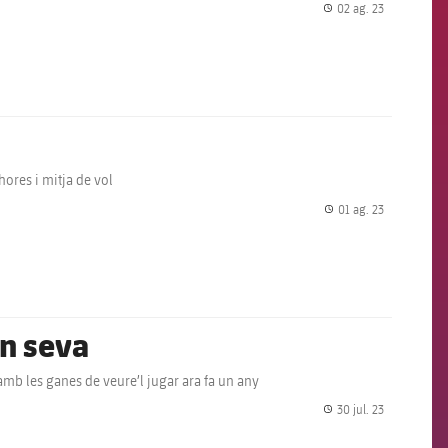
02 ag. 23
label.share.
hores i mitja de vol
01 ag. 23
label.share.
an seva
 amb les ganes de veure’l jugar ara fa un any
30 jul. 23
label.share.