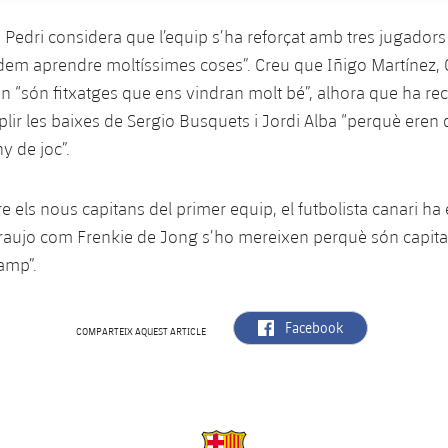
l, Pedri considera que l’equip s’ha reforçat amb tres jugador
dem aprendre moltíssimes coses”. Creu que Iñigo Martínez, 
 “són fitxatges que ens vindran molt bé”, alhora que ha r
suplir les baixes de Sergio Busquets i Jordi Alba “perquè eren 
ny de joc”.
e els nous capitans del primer equip, el futbolista canari ha 
raujo com Frenkie de Jong s’ho mereixen perquè són capita
amp”.
label.aria.facebook
Facebook
COMPARTEIX AQUEST ARTICLE