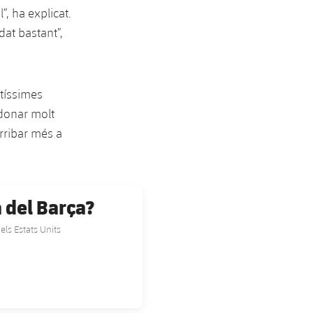
, ha explicat.
dat bastant”,
ltíssimes
 donar molt
rribar més a
a del Barça?
els Estats Units