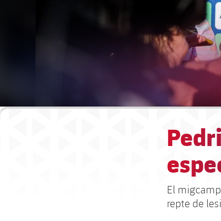
Pedr
espe
El migcampis
repte de le