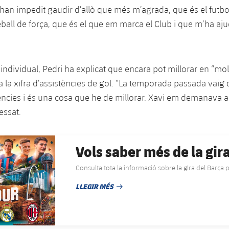
han impedit gaudir d’allò que més m’agrada, que és el futbol”
eball de força, que és el que em marca el Club i que m’ha aju
 individual, Pedri ha explicat que encara pot millorar en “mo
a la xifra d’assistències de gol. “La temporada passada vaig
ncies i és una cosa que he de millorar. Xavi em demanava a
essat.
Vols saber més de la gir
Consulta tota la informació sobre la gira del Barça p
LLEGIR MÉS
DATA DE PUBLICACIÓ