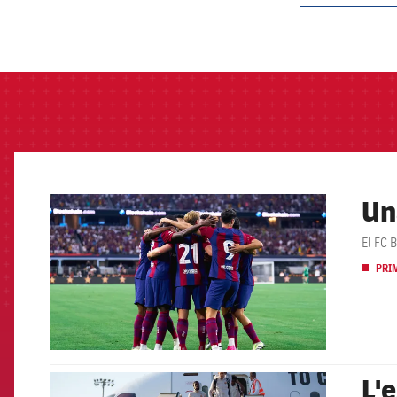
label.aria.barcelon
Un
FCB Barcelona badge
El FC B
PRI
L'
FCB Barcelona badge