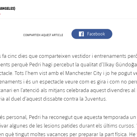
 ANGELES)
.
label.aria.facebook
Facebook
COMPARTEIX AQUEST ARTICLE
fa cinc dies que comparteixen vestidor i entrenaments però
ients perquè Pedri hagi percebut la qualitat d’Ilkay Gündoğa
tacle. Tots l’hem vist amb el Manchester City i jo he pogut v
enaments i és un espectacle veure com es gira i com no perd
 canari en l’atenció als mitjans celebrada aquest divendres a
ia al duel d’aquest dissabte contra la Juventus.
és personal, Pedri ha reconegut que aquesta temporada un 
ivar algunes de les lesions patides durant els últims cursos.
en què tingut moltes vacances per preparar la part física. He