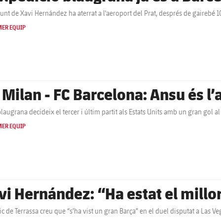
junt de Xavi Hernández ha aterrat a l'aeroport del Prat, després de gairebé 1
MER EQUIP
 Milan - FC Barcelona: Ansu és l’
' blaugrana decideix el tercer i últim partit als Estats Units amb un gran gol 
MER EQUIP
vi Hernández: “Ha estat el millor 
nic de Terrassa creu que “s’ha vist un gran Barça” en el duel disputat a Las V