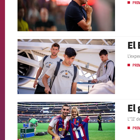
PRI
El
FCB Barcelona badge
L’expe
PRI
El
FCB Barcelona badge
L’‘11’
PRI