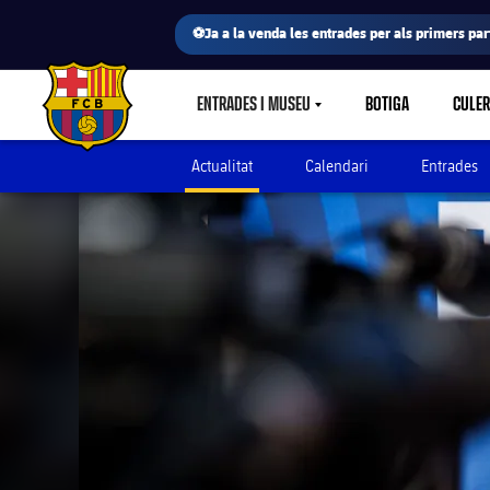
⚽Ja a la venda les entrades per als primers part
ENTRADES I MUSEU
BOTIGA
CULE
LABEL.SHARE.CARETDOWN
FC Barcelona club badge
Actualitat
Calendari
Entrades