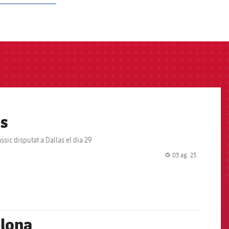
és
ssic disputat a Dallas el dia 29
03 ag. 23
label.share.
elona