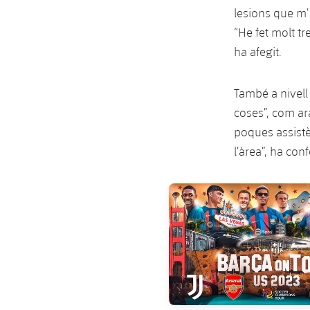
lesions que m’
“He fet molt tr
ha afegit.
També a nivell
coses”, com ar
poques assistè
l’àrea”, ha conf
FC Barcelona club badge