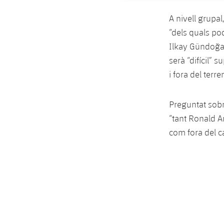
A nivell grupa
“dels quals po
Ilkay Gündoğan
serà “difícil” 
i fora del terre
Preguntat sobr
“tant Ronald A
com fora del c