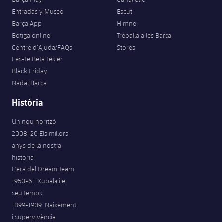
Entradas y Museo
Escut
Barça App
Himne
Botiga online
Treballa a les Barça
Centre d’Ajuda/FAQs
Stores
Fes-te Beta Tester
Black Friday
Nadal Barça
Història
Un nou horitzó
2008-20 Els millors
anys de la nostra
història
L'era del Dream Team
1950-61. Kubala i el
seu temps
1899-1909. Naixement
i supervivència