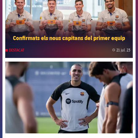
Confirmats els nous capitans del primer equip
21 jul. 23
DESTACAT
label
FCB Barcelona badge