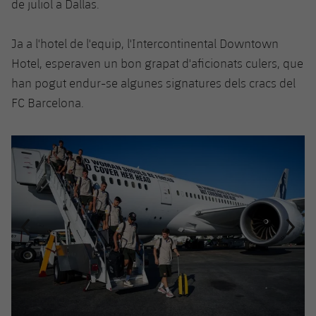
de juliol a Dallas.
Jugadors
Notícies
Apunta't a les amateurs
plusicon
més
Ja a l'hotel de l'equip, l'Intercontinental Downtown
Calendari
Voleibol masculí
Apunta't a les amateurs
Hotel, esperaven un bon grapat d'aficionats culers, que
PLUSICON
MÉS
han pogut endur-se algunes signatures dels cracs del
Resultats
Voleibol femení
Carnet de l'Esportista Amateur
League of Legends
FC Barcelona.
Classificació
VALORANT Rising
Anterior
label.aria.chevronleft
Següent
label.aria.
Fotos
VALORANT Game Changers
eFootball