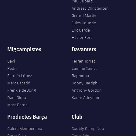
Pau Cubarsí
Andreas Christensen
Gerard Martín
Jules Kounde
Eric García
Héctor Fort
Migcampistes
Davanters
Gavi
Ferran Torres
Pedri
Lamine Yamal
Fermín López
Raphinha
Marc Casadó
Roony Bardghji
Frenkie de Jong
Anthony Gordon
Dani Olmo
Karim Adeyemi
Marc Bernal
Productes Barça
Club
Culers Membership
Spotify Camp Nou
Barça Play
Canal ètic