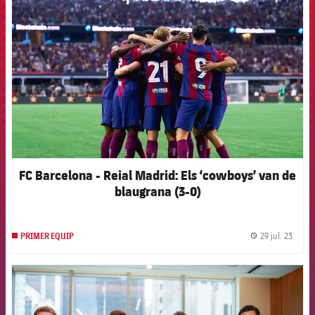
FCB Barcelona badge
FC Barcelona - Reial Madrid: Els ‘cowboys’ van de
blaugrana (3-0)
29 jul. 23
PRIMER EQUIP
label.
FCB Barcelona badge