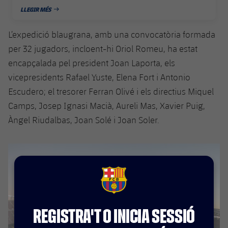
plusicon
més
Serveis Mèdics
Acreditacions
Fotos
LLEGIR MÉS
Fotos
DATA DE PUBLICACIÓ
Infantil A
Entrades
SUB8 B
Calendari
Campus Verano
Actualitat
Accessibilitat
L’expedició blaugrana, amb una convocatòria formada
Història
Instal·lacions
Infantil B
Resultats
per 32 jugadors, incloent-hi Oriol Romeu, ha estat
Resultats
Juvenil
PLUSICON
MÉS
Palmarès
encapçalada pel president Joan Laporta, els
Classificació
Jugadors
vicepresidents Rafael Yuste, Elena Fort i Antonio
Cadet
Primer equip
plusicon
més
Escudero; el tresorer Ferran Olivé i els directius Miquel
Jugadors
Classificació
Infantil
Camps, Josep Ignasi Macià, Aureli Mas, Xavier Puig,
Actualitat
Barça Atlètic
plusicon
més
Àngel Riudalbas, Joan Solé i Joan Soler.
Fotos
Aleví
Calendari
Actualitat
Base
plusicon
més
Palmarès
Entrades
Calendari
Campus Estiu
Actualitat
Història
Resultats
FCB Barcelona badge
Resultats
Barça C
PLUSICON
MÉS
Classificació
Jugadors
REGISTRA'T O INICIA SESSIÓ
Junior
Informació general
plusicon
més