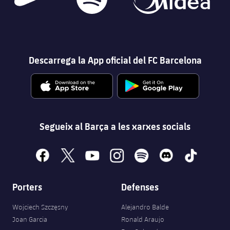
Descarrega la App oficial del FC Barcelona
Segueix al Barça a les xarxes socials
facebook
x
youtube
instagram
spotify
discord
tiktok
Porters
Defenses
Wojciech Szczęsny
Alejandro Balde
Joan Garcia
Ronald Araujo