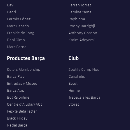
Gavi
Ferran Torres
Pedri
Lamine Yamal
Fermín López
Raphinha
Marc Casadó
Roony Bardghji
Frenkie de Jong
Anthony Gordon
Dani Olmo
Karim Adeyemi
Marc Bernal
Productes Barça
Club
Culers Membership
Spotify Camp Nou
Barça Play
Canal ètic
Entradas y Museo
Escut
Barça App
Himne
Botiga online
Treballa a les Barça
Centre d’Ajuda/FAQs
Stores
Fes-te Beta Tester
Black Friday
Nadal Barça