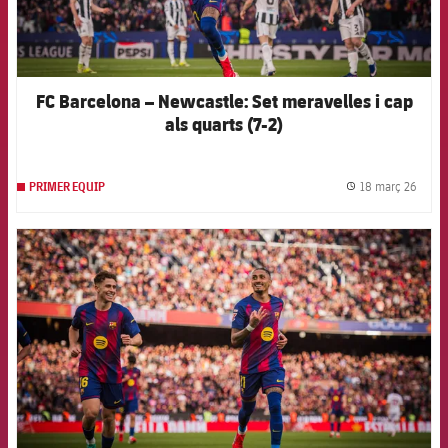
FC Barcelona – Newcastle: Set meravelles i cap
als quarts (7-2)
18 març 26
PRIMER EQUIP
label.
FCB Barcelona badge