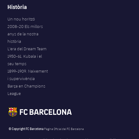
Història
Un nou horitzó
2008-20 Els millors
anys de la nostra
història
L'era del Dream Team
1950-61. Kubala i el
seu temps
1899-1909. Naixement
i supervivència
Barça en Champions
League
© Copyright FC Barcelona
Pàgina Oficial del FC Barcelona