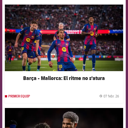
FCB Barcelona badge
Barça - Mallorca: El ritme no s'atura
07 febr. 26
PRIMER EQUIP
label.
FCB Barcelona badge