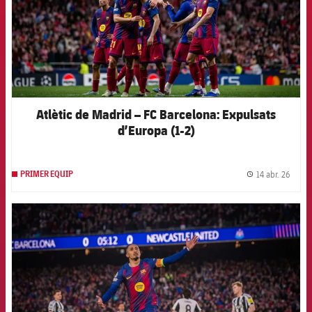
Atlètic de Madrid – FC Barcelona: Expulsats
d’Europa (1-2)
14 abr. 26
PRIMER EQUIP
label.
FCB Barcelona badge