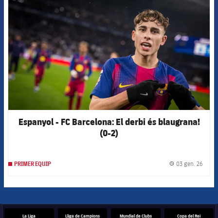
FCB Barcelona badge
Espanyol - FC Barcelona: El derbi és blaugrana!
(0-2)
03 gen. 26
PRIMER EQUIP
label.
La Liga
Lliga de Campions
Mundial de Clubs
Copa del Rei