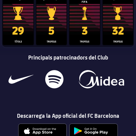
FIFA
Trofeu de la Liga
Trofeu de la Lliga de Campions
Trofeu del Mundial de Clubs
Copa del 
29
5
3
32
TÍTOLS
TROFEUS
TROFEUS
TROFEUS
Principals patrocinadors del Club
Descarrega la App oficial del FC Barcelona