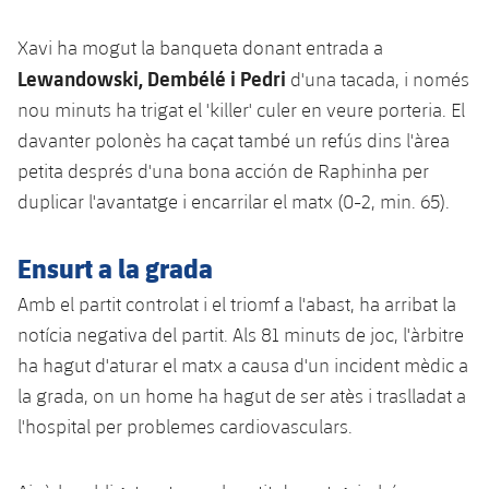
Jugadors
Classificació
Juvenil
Notícies
Atletisme
plusicon
més
Xavi ha mogut la banqueta donant entrada a
Fotos
Lewandowski, Dembélé i Pedri
d'una tacada, i només
Infantil
Actualitat
Bàsquet en cadira de rodes
plusicon
més
nou minuts ha trigat el 'killer' culer en veure porteria. El
Història
Aleví
davanter polonès ha caçat també un refús dins l'àrea
Masculí
Actualitat
Hockey gel
plusicon
més
petita després d'una bona acción de Raphinha per
Palmarès
duplicar l'avantatge i encarrilar el matx (0-2, min. 65).
Femení
Jugadors
Actualitat
Hoquei herba
plusicon
més
Agenda
Ensurt a la grada
Calendari
Jugadors
Notícies
Patinatge artístic
plusicon
més
Amb el partit controlat i el triomf a l'abast, ha arribat la
Resultats
Calendari
Hockey Herba Masculí
notícia negativa del partit. Als 81 minuts de joc, l'àrbitre
Escola de Patinatge
Actualitat
ha hagut d'aturar el matx a causa d'un incident mèdic a
Classificació
Resultats
Hockey Herba Femení
Plantilla
la grada, on un home ha hagut de ser atès i traslladat a
Rugby
plusicon
més
l'hospital per problemes cardiovasculars.
Classificació
Agenda
Actualitat
Voleibol
plusicon
més