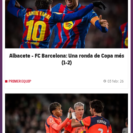
Albacete - FC Barcelona: Una ronda de Copa més
(1-2)
03 febr. 26
PRIMER EQUIP
label.
FCB Barcelona badge