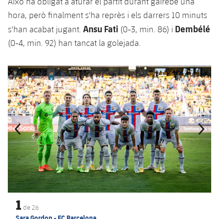
Això ha obligat a aturar el partit durant gairebé una
Jugadors
Notícies
Apunta't a les amateurs
hora, però finalment s'ha reprès i els darrers 10 minuts
plusicon
més
Ansu Fati
Dembélé
s'han acabat jugant.
(0-3, min. 86) i
Calendari
Voleibol masculí
Apunta't a les amateurs
(0-4, min. 92) han tancat la golejada.
PLUSICON
MÉS
Resultats
Voleibol femení
Carnet de l'Esportista Amateur
League of Legends
Anterior
label.aria.chevronleft
Següent
label.aria.
Classificació
VALORANT Rising
Fotos
VALORANT Game Changers
eFootball
1
de
26
Sara Gordon - FC Barcelona