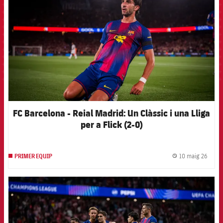
FC Barcelona - Reial Madrid: Un Clàssic i una Lliga
per a Flick (2-0)
10 maig 26
PRIMER EQUIP
label.
FCB Barcelona badge