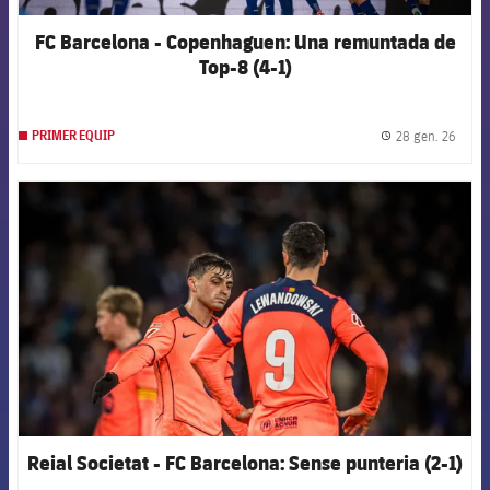
FC Barcelona - Copenhaguen: Una remuntada de
Top-8 (4-1)
28 gen. 26
PRIMER EQUIP
label.
FCB Barcelona badge
Reial Societat - FC Barcelona: Sense punteria (2-1)