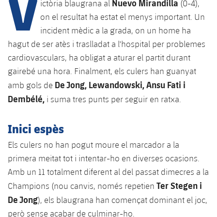
V
Calendari
Nuevo Mirandilla
ictòria blaugrana al
(0-4),
Campus Estiu
Base
on el resultat ha estat el menys important. Un
SUB13
SUB13 B
Entrades
Barça Atlètic
incident mèdic a la grada, on un home ha
plusicon
més
PLUSICON
MÉS
SUB12
hagut de ser atès i traslladat a l'hospital per problemes
SUB12 C
Gameday Shows
Junior
Primer Equip
Instal·lacions
cardiovasculars, ha obligat a aturar el partit durant
plusicon
més
SUB11 A
SUB11 C
gairebé una hora. Finalment, els culers han guanyat
Resultats
Cadet A
Actualitat
Barça Atlètic
Spotify Camp Nou
De Jong, Lewandowski, Ansu Fati i
amb gols de
plusicon
més
SUB11 B
Dembélé,
Classificacions
i suma tres punts per seguir en ratxa.
Cadet B
Calendari
Actualitat
Palau Blaugrana
Base
plusicon
més
SUB10 A
Jugadors
Inici espès
Infantil A
Entrades
Calendari
Estadi Johan Cruyff
Actualitat
SUB10 B
PLUSICON
MÉS
Els culers no han pogut moure el marcador a la
Fotos
Infantil B
Resultats
Resultats
primera meitat tot i intentar-ho en diverses ocasions.
Juvenil
Barça Cafe
Primer equip
SUB9 A
plusicon
més
plusicon
més
Història
Amb un 11 totalment diferent al del passat dimecres a la
Mini
Classificació
Classificació
Cadet A
Ter Stegen i
Champions (nou canvis, només repetien
Ciutat Esportiva
Actualitat
SUB9 B
Barça Atlètic
plusicon
més
Serveis
Palmarès
De Jong
), els blaugrana han començat dominant el joc,
plusicon
més
Jugadors
Jugadors
Cadet B
Calendari
SUB8 A
però sense acabar de culminar-ho.
La Masia
Actualitat
Base