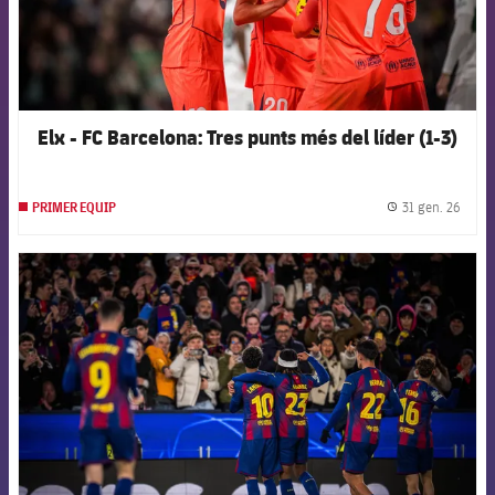
Elx - FC Barcelona: Tres punts més del líder (1-3)
31 gen. 26
PRIMER EQUIP
label.
FCB Barcelona badge