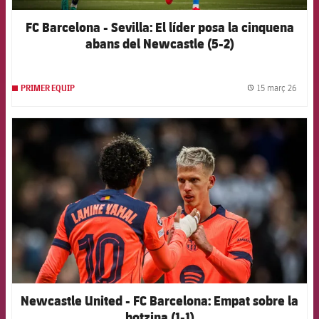
FC Barcelona - Sevilla: El líder posa la cinquena
abans del Newcastle (5-2)
15 març 26
PRIMER EQUIP
label.
FCB Barcelona badge
Newcastle United - FC Barcelona: Empat sobre la
botzina (1-1)