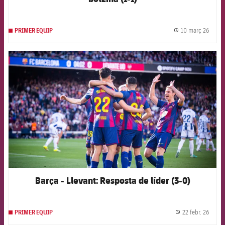
10 març 26
PRIMER EQUIP
label.
FCB Barcelona badge
Barça - Llevant: Resposta de líder (3-0)
22 febr. 26
PRIMER EQUIP
label.