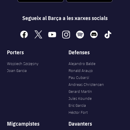
Segueix al Barça a les xarxes socials
facebook
x
youtube
instagram
spotify
discord
tiktok
Porters
Defenses
Wojciech Szczęsny
Alejandro Balde
Joan Garcia
Ronald Araujo
Pau Cubarsí
Andreas Christensen
Gerard Martín
Jules Kounde
Eric García
Héctor Fort
Migcampistes
Davanters