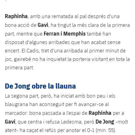
plusicon
més
Serveis Mèdics
Acreditacions
Fotos
Fotos
Infantil A
Entrades
SUB8 B
Calendari
Raphinha
Campus Verano
Actualitat
, amb una rematada al pal després d'una
Accessibilitat
Història
Instal·lacions
Gavi
Infantil B
bona acció de
, ha tingut la més clara de la primera
Resultats
Resultats
Juvenil
Ferran i Memphis
part, mentre que
també han
PLUSICON
MÉS
Palmarès
disposat d'algunes arribades que han acabat sense
Classificació
Jugadors
Cadet
Primer equip
plusicon
més
encert. El Cadis, tret d'una arribada al primer minut de
Jugadors
joc, gairebé no ha inquietat la porteria visitant en tota la
Classificació
Infantil
Actualitat
Barça Atlètic
plusicon
més
primera part.
Fotos
Aleví
Calendari
Actualitat
Base
plusicon
més
De Jong obre la llauna
Palmarès
Entrades
Calendari
La segona part, però, ha iniciat amb bon peu i els
Campus Estiu
Actualitat
Història
blaugrana han aconseguit per fi avançar-se al
Resultats
Resultats
Barça C
Raphinha
marcador: bona passada a l'espai de
per a
PLUSICON
MÉS
Gavi
De Jong
, que centra i refusa Ledesma, però
-molt
Classificació
Jugadors
Junior
Informació general
atent- ha caçat el refús per anotar el 0-1 (min. 55).
plusicon
més