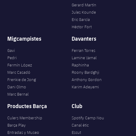
Gerard Martín
Jules Kounde
Eric García
Héctor Fort
Migcampistes
Davanters
Gavi
Ferran Torres
Pedri
Lamine Yamal
Fermín López
Raphinha
Marc Casadó
Roony Bardghji
Frenkie de Jong
Anthony Gordon
Dani Olmo
Karim Adeyemi
Marc Bernal
Productes Barça
Club
Culers Membership
Spotify Camp Nou
Barça Play
Canal ètic
Entradas y Museo
Escut