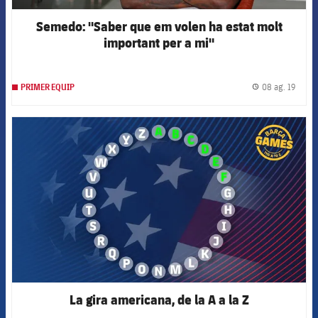
Semedo: "Saber que em volen ha estat molt
important per a mi"
08 ag. 19
PRIMER EQUIP
label.
FCB Barcelona badge
La gira americana, de la A a la Z