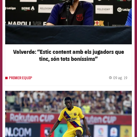
Valverde: “Estic content amb els jugadors que
tinc, són tots boníssims”
09 ag. 19
PRIMER EQUIP
label.
FCB Barcelona badge