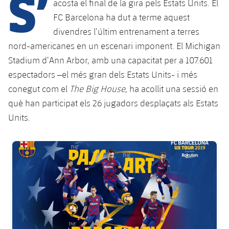
S’
Calendari
acosta el final de la gira pels Estats Units. El
Campus Estiu
Base
FC Barcelona ha dut a terme aquest
SUB13
SUB13 B
Entrades
Barça Atlètic
divendres l’últim entrenament a terres
plusicon
més
PLUSICON
MÉS
nord-americanes en un escenari imponent. El Michigan
SUB12
SUB12 C
Gameday Shows
Junior
Primer Equip
Stadium d’Ann Arbor, amb una capacitat per a 107.601
Instal·lacions
plusicon
més
SUB11 A
espectadors –el més gran dels Estats Units- i més
SUB11 C
Resultats
Cadet A
Actualitat
Barça Atlètic
Spotify Camp Nou
conegut com el
The Big House
, ha acollit una sessió en
plusicon
més
SUB11 B
què han participat els 26 jugadors desplaçats als Estats
Classificacions
Cadet B
Calendari
Actualitat
Palau Blaugrana
Base
Units.
plusicon
més
SUB10 A
Jugadors
Infantil A
Entrades
Calendari
Estadi Johan Cruyff
Actualitat
FC Barcelona club badge
SUB10 B
PLUSICON
MÉS
Fotos
Infantil B
Resultats
Resultats
Juvenil
Barça Cafe
Primer equip
SUB9 A
plusicon
més
plusicon
més
Història
Mini
Classificació
Classificació
Cadet A
Ciutat Esportiva
Actualitat
SUB9 B
Barça Atlètic
plusicon
més
Serveis
Palmarès
plusicon
més
Jugadors
Jugadors
Cadet B
Calendari
SUB8 A
La Masia
Actualitat
Base