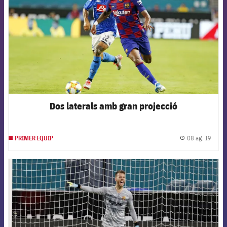
Dos laterals amb gran projecció
08 ag. 19
PRIMER EQUIP
label.
FCB Barcelona badge