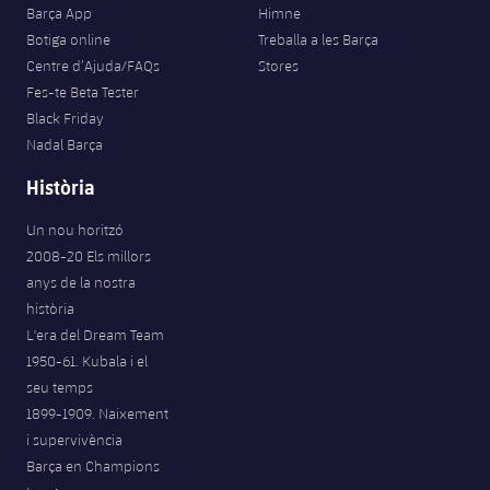
Barça App
Himne
Botiga online
Treballa a les Barça
Centre d’Ajuda/FAQs
Stores
Fes-te Beta Tester
Black Friday
Nadal Barça
Història
Un nou horitzó
2008-20 Els millors
anys de la nostra
història
L'era del Dream Team
1950-61. Kubala i el
seu temps
1899-1909. Naixement
i supervivència
Barça en Champions