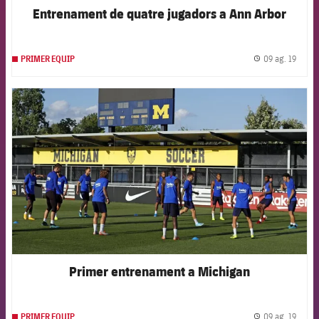
Entrenament de quatre jugadors a Ann Arbor
09 ag. 19
PRIMER EQUIP
label.
FCB Barcelona badge
Primer entrenament a Michigan
09 ag. 19
PRIMER EQUIP