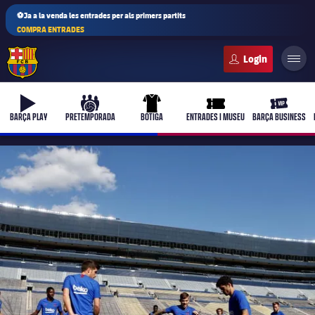
⚽Ja a la venda les entrades per als primers partits
COMPRA ENTRADES
FC Barcelona club badge
b-play
culers-ball
uniform
ticket-full
ticket-vi
BARÇA PLAY
PRETEMPORADA
BOTIGA
ENTRADES I MUSEU
BARÇA BUSINESS
PLUSICON
MÉS
Primer equip
Femení
plusicon
més
Actualitat
Barça Atlètic
plusicon
més