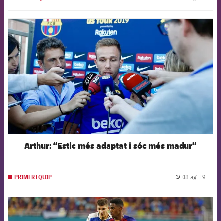
label.
FCB Barcelona badge
Arthur: “Estic més adaptat i sóc més madur”
08 ag. 19
PRIMER EQUIP
label.
FCB Barcelona badge