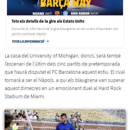
plusicon
més
Serveis Mèdics
Acreditacions
Fotos
Fotos
Infantil A
Entrades
SUB8 B
Calendari
Campus Verano
Actualitat
Accessibilitat
Història
Instal·lacions
Tots els detalls de la gira als Estats Units
Infantil B
Resultats
Resultats
Consulta la informació de la gira blaugrana, on els culers disputaran dos
Juvenil
PLUSICON
MÉS
partits contra el Nàpols
Palmarès
Classificació
TOTA LA INFORMACIÓ
Jugadors
Cadet
DATA DE PUBLICACIÓ
Primer equip
plusicon
més
Jugadors
La casa del University of Michigan, doncs, serà també
Classificació
Infantil
Actualitat
Barça Atlètic
l’escenari de l’últim dels cinc partits de pretemporada
plusicon
més
Fotos
que haurà disputat el FC Barcelona aquest estiu. El rival
Aleví
Calendari
Actualitat
Base
tornarà a ser el Nàpols, a qui els blaugrana van superar
plusicon
més
Palmarès
aquest dimecres en un emocionant duel al Hard Rock
Entrades
Calendari
Campus Estiu
Actualitat
Stadium de Miami.
Història
Resultats
Resultats
Barça C
PLUSICON
MÉS
Classificació
Jugadors
Junior
Informació general
plusicon
més