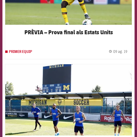
PRÈVIA – Prova final als Estats Units
09 ag. 19
PRIMER EQUIP
label.
FCB Barcelona badge