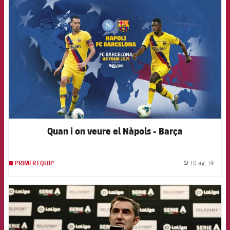
FCB Barcelona badge
Quan i on veure el Nàpols - Barça
10 ag. 19
PRIMER EQUIP
label.
FCB Barcelona badge