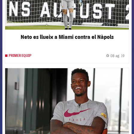
Neto es llueix a Miami contra el Nàpols
08 ag. 19
PRIMER EQUIP
label.
FCB Barcelona badge