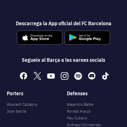
Descarrega la App oficial del FC Barcelona
Segueix al Barça a les xarxes socials
facebook
x
youtube
instagram
spotify
discord
tiktok
Porters
Defenses
Wojciech Szczęsny
Alejandro Balde
Joan Garcia
Ronald Araujo
Pau Cubarsí
Andreas Christensen