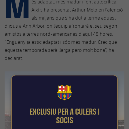
M
Calendari
és adaptat, més madur i fent autocrítica.
Campus Estiu
Base
Així s’ha presentat Arthur Melo en l’atenció
SUB13
SUB13 B
Entrades
Barça Atlètic
als mitjans que s’ha dut a terme aquest
plusicon
més
PLUSICON
MÉS
dijous a Ann Arbor, on l’equip afrontarà el seu segon
SUB12
SUB12 C
Gameday Shows
Junior
Primer Equip
amistós a terres nord-americanes d’aquí 48 hores.
Instal·lacions
plusicon
més
SUB11 A
“Enguany ja estic adaptat i sóc més madur. Crec que
SUB11 C
Resultats
Cadet A
Actualitat
Barça Atlètic
Spotify Camp Nou
aquesta temporada serà llarga però molt bona”, ha
plusicon
més
SUB11 B
declarat.
Classificacions
Cadet B
Calendari
Actualitat
Palau Blaugrana
Base
plusicon
més
SUB10 A
Jugadors
Infantil A
Entrades
Calendari
Estadi Johan Cruyff
Actualitat
SUB10 B
PLUSICON
MÉS
Fotos
Infantil B
Resultats
Resultats
Juvenil
FCB Barcelona badge
Barça Cafe
Primer equip
SUB9 A
plusicon
més
plusicon
més
Història
Mini
Classificació
Classificació
Cadet A
EXCLUSIU PER A CULERS I
Ciutat Esportiva
Actualitat
SUB9 B
Barça Atlètic
plusicon
més
Serveis
Palmarès
SOCIS
plusicon
més
Jugadors
Jugadors
Cadet B
Calendari
SUB8 A
La Masia
Actualitat
Base