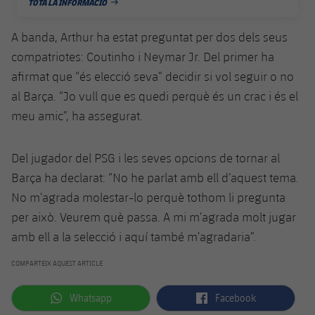
TOTA LA INFORMACIÓ
DATA DE PUBLICACIÓ
Jugadors
Notícies
Apunta't a les amateurs
plusicon
més
A banda, Arthur ha estat preguntat per dos dels seus
Calendari
Voleibol masculí
compatriotes: Coutinho i Neymar Jr. Del primer ha
Apunta't a les amateurs
PLUSICON
MÉS
afirmat que “és elecció seva” decidir si vol seguir o no
Resultats
Voleibol femení
Carnet de l'Esportista Amateur
League of Legends
al Barça. “Jo vull que es quedi perquè és un crac i és el
meu amic”, ha assegurat.
Classificació
VALORANT Rising
Fotos
Del jugador del PSG i les seves opcions de tornar al
VALORANT Game Changers
Barça ha declarat: “No he parlat amb ell d’aquest tema.
No m’agrada molestar-lo perquè tothom li pregunta
eFootball
per això. Veurem què passa. A mi m’agrada molt jugar
amb ell a la selecció i aquí també m’agradaria”.
COMPARTEIX AQUEST ARTICLE
label.aria.whatsapp
label.aria.facebook
Whatsapp
Facebook