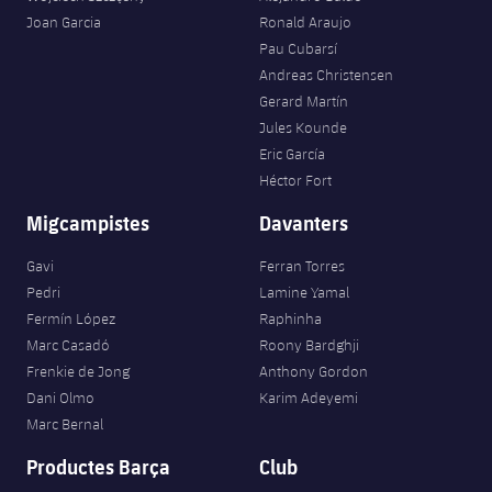
Joan Garcia
Ronald Araujo
Pau Cubarsí
Andreas Christensen
Gerard Martín
Jules Kounde
Eric García
Héctor Fort
Migcampistes
Davanters
Gavi
Ferran Torres
Pedri
Lamine Yamal
Fermín López
Raphinha
Marc Casadó
Roony Bardghji
Frenkie de Jong
Anthony Gordon
Dani Olmo
Karim Adeyemi
Marc Bernal
Productes Barça
Club