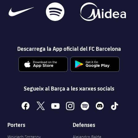
Descarrega la App oficial del FC Barcelona
Segueix al Barça a les xarxes socials
facebook
x
youtube
instagram
spotify
discord
tiktok
Porters
Defenses
Wojciech Szczęsny
Alejandro Balde