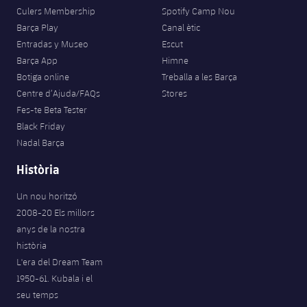
Culers Membership
Spotify Camp Nou
Barça Play
Canal ètic
Entradas y Museo
Escut
Barça App
Himne
Botiga online
Treballa a les Barça
Centre d’Ajuda/FAQs
Stores
Fes-te Beta Tester
Black Friday
Nadal Barça
Història
Un nou horitzó
2008-20 Els millors
anys de la nostra
història
L'era del Dream Team
1950-61. Kubala i el
seu temps