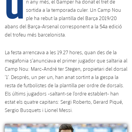
U
Calendari
n any més, el Gamper ha donat el tret de
Campus Estiu
Base
sortida a la temporada culer. Un Camp Nou
SUB13
SUB13 B
Entrades
Barça Atlètic
ple ha rebut la plantilla del Barça 2019/20
plusicon
més
PLUSICON
MÉS
abans del Barça-Arsenal corresponent a la 54a edició
SUB12
SUB12 C
Gameday Shows
Junior
Primer Equip
del trofeu més barcelonista.
Instal·lacions
plusicon
més
SUB11 A
SUB11 C
Resultats
Cadet A
Actualitat
Barça Atlètic
Spotify Camp Nou
La festa arrencava a les 19.27 hores, quan des de la
plusicon
més
SUB11 B
Classificacions
megafonia s’anunciava el primer jugador que saltaria al
Cadet B
Calendari
Actualitat
Palau Blaugrana
Base
Camp Nou: Marc-André ter Stegen, propietari del dorsal
plusicon
més
SUB10 A
Jugadors
Infantil A
‘1’. Després, un per un, han anat sortint a la gespa la
Entrades
Calendari
Estadi Johan Cruyff
Actualitat
resta de futbolistes de la plantilla per ordre de dorsals.
SUB10 B
PLUSICON
MÉS
Fotos
Infantil B
Els últims jugadors -saltant-se l’ordre establert- han
Resultats
Resultats
Juvenil
Barça Cafe
Primer equip
SUB9 A
plusicon
més
estat els quatre capitans: Sergi Roberto, Gerard Piqué,
plusicon
més
Història
Mini
Classificació
Sergio Busquets i Lionel Messi.
Classificació
Cadet A
Ciutat Esportiva
Actualitat
SUB9 B
Barça Atlètic
plusicon
més
Serveis
Palmarès
plusicon
més
Jugadors
Jugadors
Cadet B
Calendari
SUB8 A
La Masia
Actualitat
Base