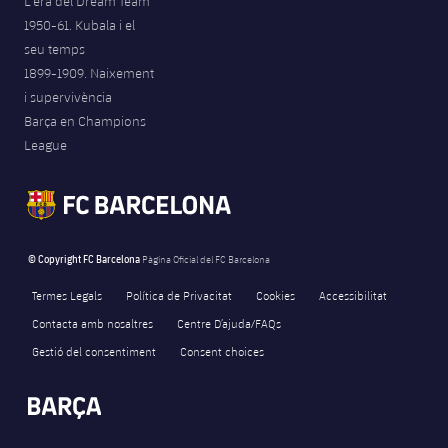
L'era del Dream Team
1950-61. Kubala i el
seu temps
1899-1909. Naixement
i supervivència
Barça en Champions
League
© Copyright FC Barcelona
Pàgina Oficial del FC Barcelona
Termes Legals
Política de Privacitat
Cookies
Accessibilitat
Contacta amb nosaltres
Centre D’ajuda/FAQs
Gestió del consentiment
Consent choices
FORÇA BARÇA
742
label.aria.fire
Força Barça
label.aria.forcabarca