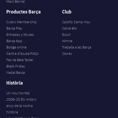
Marc Bernal
Productes Barça
Club
Culers Membership
Spotify Camp Nou
Barça Play
Canal ètic
Entradas y Museo
Escut
Barça App
Himne
Botiga online
Treballa a les Barça
Centre d’Ajuda/FAQs
Stores
Fes-te Beta Tester
Black Friday
Nadal Barça
Història
Un nou horitzó
2008-20 Els millors
anys de la nostra
història