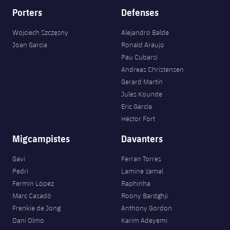
Porters
Defenses
Wojciech Szczęsny
Alejandro Balde
Joan Garcia
Ronald Araujo
Pau Cubarsí
Andreas Christensen
Gerard Martín
Jules Kounde
Eric García
Héctor Fort
Migcampistes
Davanters
Gavi
Ferran Torres
Pedri
Lamine Yamal
Fermín López
Raphinha
Marc Casadó
Roony Bardghji
Frenkie de Jong
Anthony Gordon
Dani Olmo
Karim Adeyemi