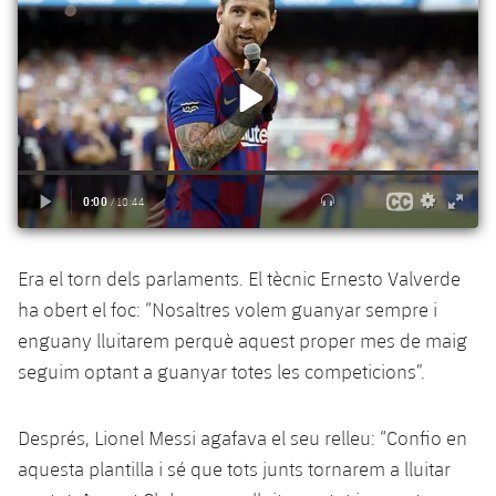
plusicon
més
Serveis Mèdics
Acreditacions
Fotos
Fotos
Infantil A
Entrades
SUB8 B
Calendari
Campus Verano
Actualitat
Accessibilitat
Història
Instal·lacions
Infantil B
Resultats
Resultats
Juvenil
PLUSICON
MÉS
Palmarès
Classificació
Jugadors
Cadet
Primer equip
plusicon
més
Jugadors
Classificació
Infantil
Actualitat
Barça Atlètic
plusicon
més
Fotos
Era el torn dels parlaments. El tècnic Ernesto Valverde
Aleví
Calendari
Actualitat
Base
plusicon
més
ha obert el foc: “Nosaltres volem guanyar sempre i
Palmarès
enguany lluitarem perquè aquest proper mes de maig
Entrades
Calendari
Campus Estiu
Actualitat
seguim optant a guanyar totes les competicions”.
Història
Resultats
Resultats
Barça C
PLUSICON
MÉS
Després, Lionel Messi agafava el seu relleu: “Confio en
Classificació
Jugadors
Junior
aquesta plantilla i sé que tots junts tornarem a lluitar
Informació general
plusicon
més