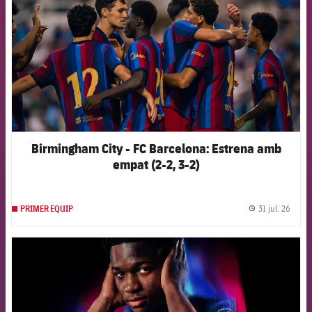
Birmingham City - FC Barcelona: Estrena amb
empat (2-2, 3-2)
31 jul. 26
PRIMER EQUIP
label.
FCB Barcelona badge