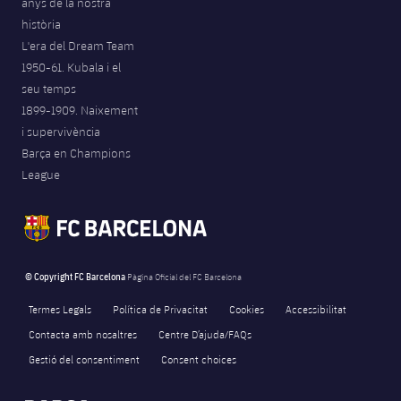
anys de la nostra
història
L'era del Dream Team
1950-61. Kubala i el
seu temps
1899-1909. Naixement
i supervivència
Barça en Champions
League
© Copyright FC Barcelona
Pàgina Oficial del FC Barcelona
Termes Legals
Política de Privacitat
Cookies
Accessibilitat
Contacta amb nosaltres
Centre D’ajuda/FAQs
Gestió del consentiment
Consent choices
FORÇA BARÇA