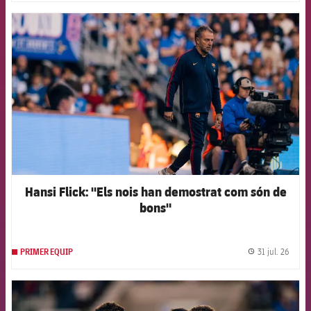
FCB Barcelona badge
Hansi Flick: "Els nois han demostrat com són de
bons"
31 jul. 26
PRIMER EQUIP
label.
FCB Barcelona badge