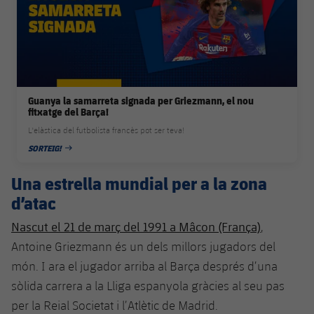
plusicon
més
Serveis Mèdics
Acreditacions
Fotos
Fotos
Infantil A
Entrades
SUB8 B
Calendari
Campus Verano
Actualitat
Accessibilitat
Història
Instal·lacions
Infantil B
Resultats
Resultats
Juvenil
PLUSICON
MÉS
Palmarès
Classificació
Guanya la samarreta signada per Griezmann, el nou
Jugadors
Cadet
Primer equip
fitxatge del Barça!
plusicon
més
L'elàstica del futbolista francès pot ser teva!
Jugadors
Classificació
Infantil
Actualitat
Barça Atlètic
SORTEIG!
plusicon
més
DATA DE PUBLICACIÓ
Fotos
Aleví
Una estrella mundial per a la zona
Calendari
Actualitat
Base
plusicon
més
d’atac
Palmarès
Entrades
Calendari
Campus Estiu
Actualitat
Nascut el 21 de març del 1991 a Mâcon (França)
,
Història
Antoine Griezmann és un dels millors jugadors del
Resultats
Resultats
Barça C
món. I ara el jugador arriba al Barça després d’una
PLUSICON
MÉS
sòlida carrera a la Lliga espanyola gràcies al seu pas
Classificació
Jugadors
Junior
Informació general
plusicon
més
per la Reial Societat i l’Atlètic de Madrid.