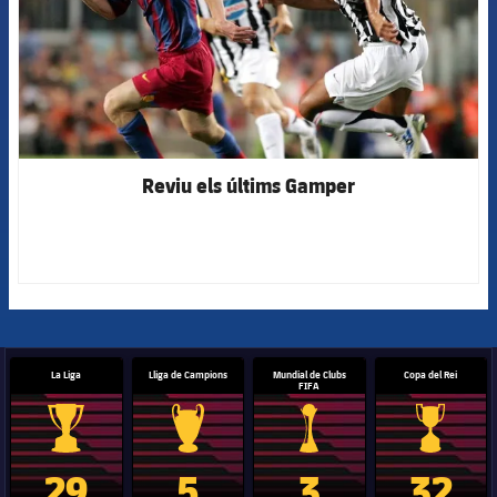
Reviu els últims Gamper
La Liga
Lliga de Campions
Mundial de Clubs
Copa del Rei
FIFA
Trofeu de la Liga
Trofeu de la Lliga de Campions
Trofeu del Mundial de Clubs
Copa del 
29
5
3
32