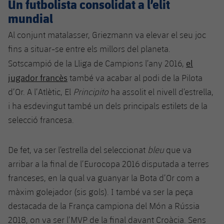
Un futbolista consolidat a l’elit
mundial
Al conjunt matalasser, Griezmann va elevar el seu joc
fins a situar-se entre els millors del planeta.
el
Sotscampió de la Lliga de Campions l’any 2016,
jugador francès
també va acabar al podi de la Pilota
d’Or. A l’Atlètic, El
Principito
ha assolit el nivell d’estrella,
i ha esdevingut també un dels principals estilets de la
selecció francesa.
De fet, va ser l’estrella del seleccionat
bleu
que va
arribar a la final de l’Eurocopa 2016 disputada a terres
franceses, en la qual va guanyar la Bota d’Or com a
màxim golejador (sis gols). I també va ser la peça
destacada de la França campiona del Món a Rússia
2018, on va ser l’MVP de la final davant Croàcia. Sens