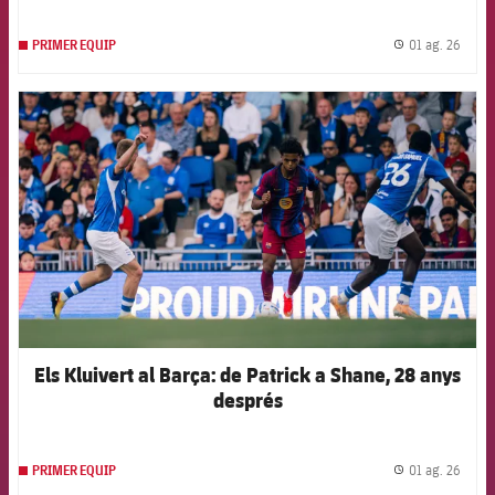
01 ag. 26
PRIMER EQUIP
label.
FCB Barcelona badge
Els Kluivert al Barça: de Patrick a Shane, 28 anys
després
01 ag. 26
PRIMER EQUIP
label.