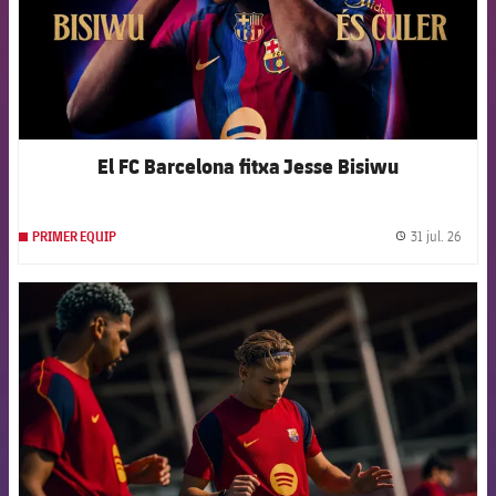
El FC Barcelona fitxa Jesse Bisiwu
31 jul. 26
PRIMER EQUIP
label.
FCB Barcelona badge