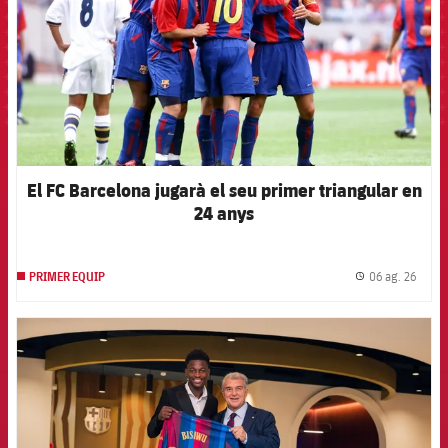
El FC Barcelona jugarà el seu primer triangular en
24 anys
06 ag. 26
PRIMER EQUIP
label.
FCB Barcelona badge