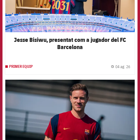
Jesse Bisiwu, presentat com a jugador del FC
Barcelona
04 ag. 26
PRIMER EQUIP
label.
FCB Barcelona badge