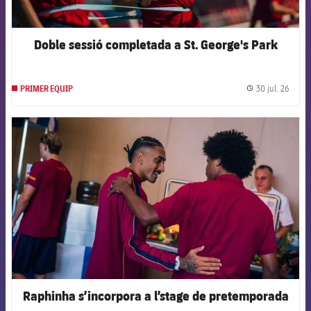
Doble sessió completada a St. George's Park
30 jul. 26
PRIMER EQUIP
label.
FCB Barcelona badge
Raphinha s’incorpora a l’stage de pretemporada