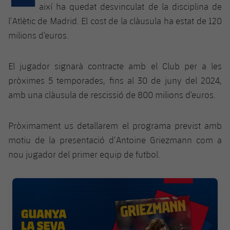
Calendari
Campus Estiu
Base
així ha quedat desvinculat de la disciplina de
SUB13
l’Atlètic de Madrid. El cost de la clàusula ha estat de 120
SUB13 B
Entrades
Barça Atlètic
plusicon
més
milions d’euros.
PLUSICON
MÉS
SUB12
SUB12 C
Gameday Shows
Junior
Primer Equip
Instal·lacions
plusicon
més
El jugador signarà contracte amb el Club per a les
SUB11 A
SUB11 C
Resultats
pròximes 5 temporades, fins al 30 de juny del 2024,
Cadet A
Actualitat
Barça Atlètic
Spotify Camp Nou
plusicon
més
amb una clàusula de rescissió de 800 milions d’euros.
SUB11 B
Classificacions
Cadet B
Calendari
Actualitat
Palau Blaugrana
Base
plusicon
més
SUB10 A
Pròximament us detallarem el programa previst amb
Jugadors
Infantil A
Entrades
motiu de la presentació d’Antoine Griezmann com a
Calendari
Estadi Johan Cruyff
Actualitat
SUB10 B
PLUSICON
MÉS
nou jugador del primer equip de futbol.
Fotos
Infantil B
Resultats
Resultats
Juvenil
Barça Cafe
Primer equip
SUB9 A
plusicon
més
plusicon
més
Història
FC Barcelona club badge
Mini
Classificació
Classificació
Cadet A
Ciutat Esportiva
Actualitat
SUB9 B
Barça Atlètic
plusicon
més
Serveis
Palmarès
plusicon
més
Jugadors
Jugadors
Cadet B
Calendari
SUB8 A
La Masia
Actualitat
Base