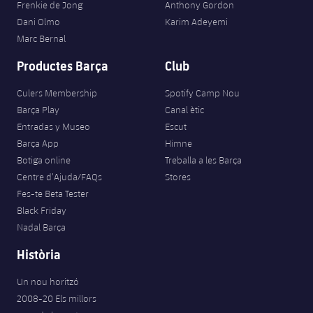
Frenkie de Jong
Anthony Gordon
Dani Olmo
Karim Adeyemi
Marc Bernal
Productes Barça
Club
Culers Membership
Spotify Camp Nou
Barça Play
Canal ètic
Entradas y Museo
Escut
Barça App
Himne
Botiga online
Treballa a les Barça
Centre d’Ajuda/FAQs
Stores
Fes-te Beta Tester
Black Friday
Nadal Barça
Història
Un nou horitzó
2008-20 Els millors