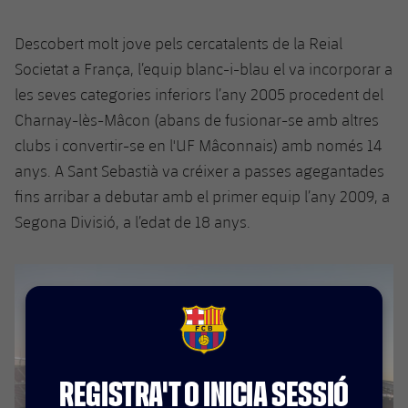
Jugadors
Classificació
Juvenil
Notícies
Atletisme
plusicon
més
Descobert molt jove pels cercatalents de la Reial
Fotos
Infantil
Societat a França, l’equip blanc-i-blau el va incorporar a
Actualitat
Bàsquet en cadira de rodes
plusicon
més
les seves categories inferiors l’any 2005 procedent del
Història
Aleví
Charnay-lès-Mâcon (abans de fusionar-se amb altres
Masculí
Actualitat
Hockey gel
plusicon
més
clubs i convertir-se en l'UF Mâconnais) amb només 14
Palmarès
anys. A Sant Sebastià va créixer a passes agegantades
Femení
Jugadors
Actualitat
Hoquei herba
plusicon
més
fins arribar a debutar amb el primer equip l’any 2009, a
Agenda
Segona Divisió, a l’edat de 18 anys.
Calendari
Jugadors
Notícies
Patinatge artístic
plusicon
més
Resultats
Calendari
Hockey Herba Masculí
Escola de Patinatge
Actualitat
Classificació
Resultats
Hockey Herba Femení
Plantilla
Rugby
FCB Barcelona badge
plusicon
més
Classificació
Agenda
Actualitat
Voleibol
REGISTRA'T O INICIA SESSIÓ
plusicon
més