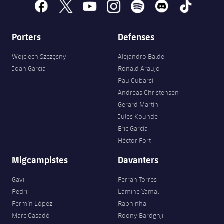
facebook
x
youtube
instagram
spotify
discord
tiktok
Porters
Defenses
Wojciech Szczęsny
Alejandro Balde
Joan Garcia
Ronald Araujo
Pau Cubarsí
Andreas Christensen
Gerard Martín
Jules Kounde
Eric García
Héctor Fort
Migcampistes
Davanters
Gavi
Ferran Torres
Pedri
Lamine Yamal
Fermín López
Raphinha
Marc Casadó
Roony Bardghji