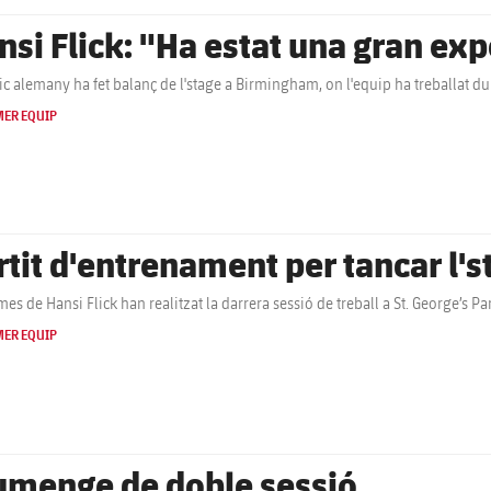
nsi Flick: "Ha estat una gran ex
nic alemany ha fet balanç de l'stage a Birmingham, on l'equip ha treballat du
MER EQUIP
rtit d'entrenament per tancar l's
es de Hansi Flick han realitzat la darrera sessió de treball a St. George’s Pa
MER EQUIP
umenge de doble sessió