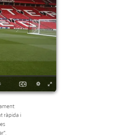
tament:
t ràpida i
es
r".