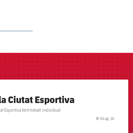
 la Ciutat Esportiva
at Esportiva fent treball individual
06 ag. 26
label.share.