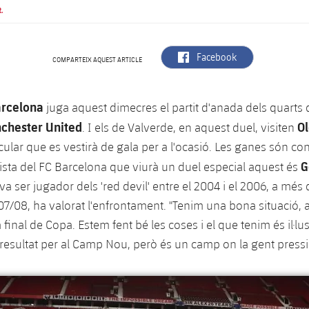
.
label.aria.facebook
Facebook
COMPARTEIX AQUEST ARTICLE
arcelona
juga aquest dimecres el partit d'anada dels quarts d
chester United
Ol
. I els de Valverde, en aquest duel, visiten
ular que es vestirà de gala per a l'ocasió. Les ganes són con
G
lista del FC Barcelona que viurà un duel especial aquest és
 va ser jugador dels 'red devil' entre el 2004 i el 2006, a més 
/08, ha valorat l'enfrontament. "Tenim una bona situació, a
a final de Copa. Estem fent bé les coses i el que tenim és il·lu
esultat per al Camp Nou, però és un camp on la gent pressi