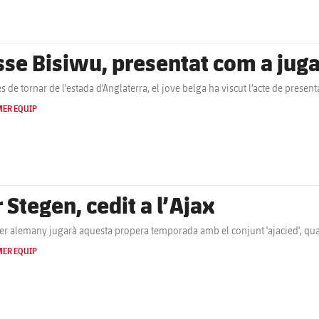
sse Bisiwu, presentat com a jug
s de tornar de l'estada d'Anglaterra, el jove belga ha viscut l’acte de presen
MER EQUIP
 Stegen, cedit a l’Ajax
ter alemany jugarà aquesta propera temporada amb el conjunt 'ajacied', q
MER EQUIP