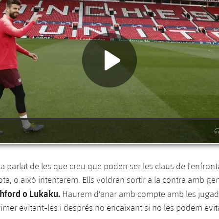
a parlat de les que creu que poden ser les claus de l'enfron
ota, o això intentarem. Ells voldran sortir a la contra amb gen
hford o Lukaku.
Haurem d'anar amb compte amb les jugad
rimer evitant-les i després no encaixant si no les podem evita