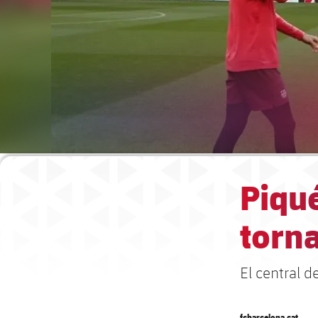
Piqué
torna
El central d
fcbarcelona.cat