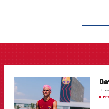
label.aria.barcelon
Gav
FCB Barcelona badge
El cam
PRI