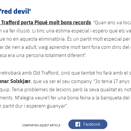
'red devil'
d Trafford porta Piqué molt bons records
. "Quan ens va toca
a fer il·lusió. Li tinc una estima especial i espero que els va
que no en aquesta eliminatòria. És un partit molt especial per
ar de nen a adult, vaig aprendre molt tant fora com dins de
casa era una persona totalment diferent".
retrobarà amb Old Trafford, sinó que també ho farà amb el s
nnar Solskjær
, que va ser el seu company. "Jo tenia 17 anys i
quip. Tenia problemes de lesions però la seva qualitat es nota
ments. M'alegra veure'l fer una bona feina a la banqueta de
n partit dur i esperem guanyar".
label.aria.facebook
Facebook
COMPARTEIX AQUEST ARTICLE