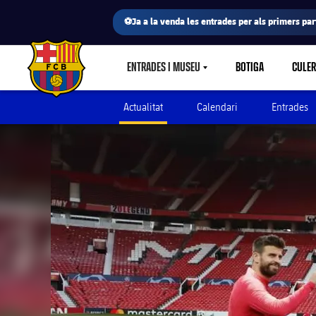
⚽Ja a la venda les entrades per als primers part
ENTRADES I MUSEU
BOTIGA
CULE
LABEL.SHARE.CARETDOWN
FC Barcelona club badge
Actualitat
Calendari
Entrades