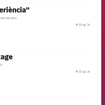
periència"
rant set dies
03 ag. 26
label.share.
tage
rk
03 ag. 26
label.share.