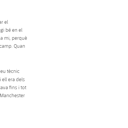
r el
gi bé en el
 a mi, perquè
l camp. Quan
eu tècnic
 ell era dels
va fins i tot
l Manchester