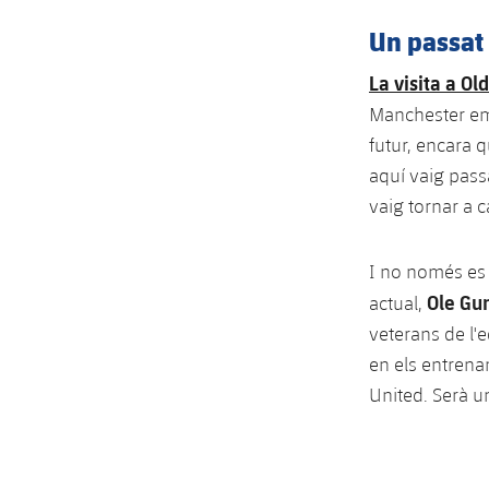
Un passat 
La visita a Ol
Manchester em v
futur, encara 
aquí vaig pass
vaig tornar a 
I no només es 
Ole Gu
actual,
veterans de l'e
en els entrena
United. Serà u