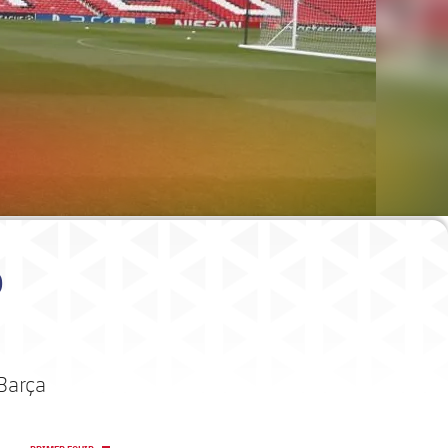
ó
 Barça