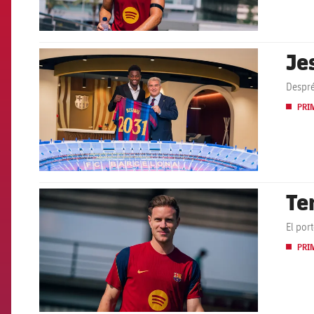
Je
FCB Barcelona badge
Despré
PRI
Ter
FCB Barcelona badge
El por
PRI