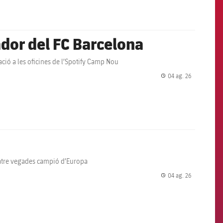
ador del FC Barcelona
tació a les oficines de l’Spotify Camp Nou
04 ag. 26
label.share.
uatre vegades campió d’Europa
04 ag. 26
label.share.