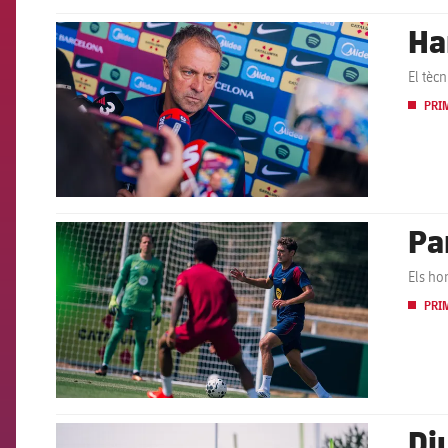
Ha
FCB Barcelona badge
El tèc
PRI
Pa
FCB Barcelona badge
Els hom
PRI
Di
FCB Barcelona badge