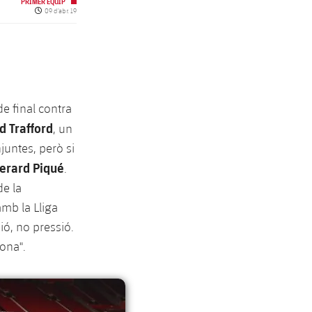
PRIMER EQUIP
Data de publicació
09 d’abr. 19
e final contra
d Trafford
, un
juntes, però si
erard Piqué
.
de la
mb la Lliga
sió, no pressió.
ona".