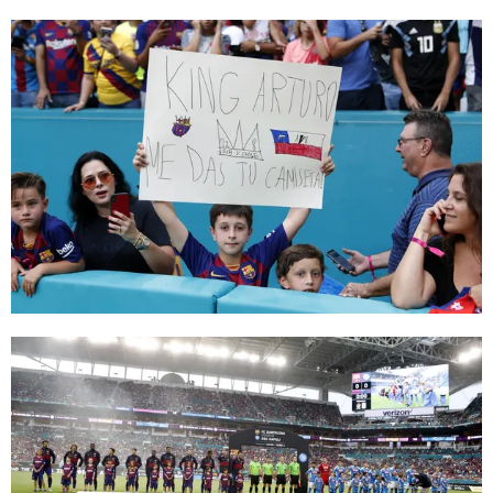
FC Barcelona club badge
FC Barcelona club badge