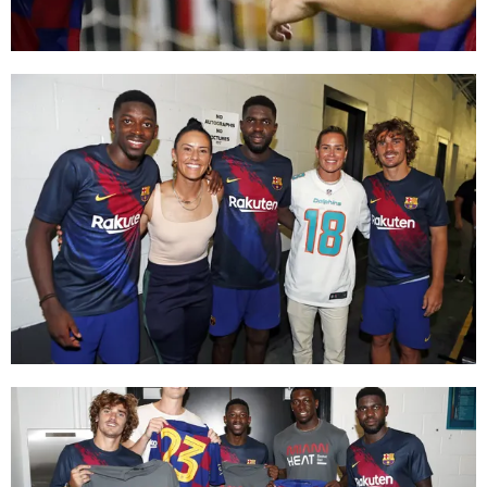
FC Barcelona club badge
FC Barcelona club badge