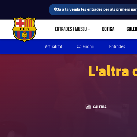
⚽Ja a la venda les entrades per als primers part
ENTRADES I MUSEU
BOTIGA
CULE
LABEL.SHARE.CARETDOWN
FC Barcelona club badge
Actualitat
Calendari
Entrades
L'altra 
LABEL.ARIA.GALLERY
GALERIA