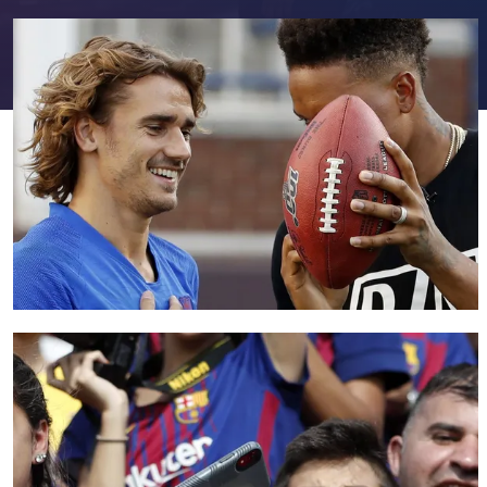
FC Barcelona club badge
FC Barcelona club badge