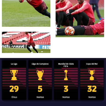
FC Barcelona club badge
La Liga
Lliga de Campions
Mundial de Clubs
Copa del Rei
FIFA
Trofeu de la Liga
Trofeu de la Lliga de Campions
Trofeu del Mundial de Clubs
Copa del 
29
5
3
32
TÍTOLS
TROFEUS
TROFEUS
TROFEUS