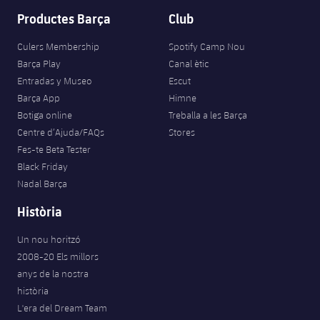
Productes Barça
Club
Culers Membership
Spotify Camp Nou
Barça Play
Canal ètic
Entradas y Museo
Escut
Barça App
Himne
Botiga online
Treballa a les Barça
Centre d’Ajuda/FAQs
Stores
Fes-te Beta Tester
Black Friday
Nadal Barça
Història
Un nou horitzó
2008-20 Els millors
anys de la nostra
història
L'era del Dream Team