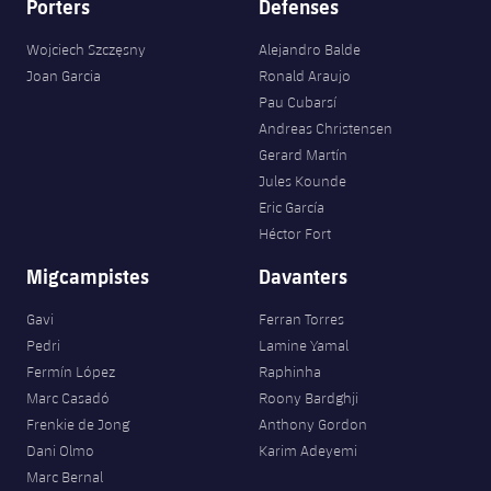
Porters
Defenses
Wojciech Szczęsny
Alejandro Balde
Joan Garcia
Ronald Araujo
Pau Cubarsí
Andreas Christensen
Gerard Martín
Jules Kounde
Eric García
Héctor Fort
Migcampistes
Davanters
Gavi
Ferran Torres
Pedri
Lamine Yamal
Fermín López
Raphinha
Marc Casadó
Roony Bardghji
Frenkie de Jong
Anthony Gordon
Dani Olmo
Karim Adeyemi
Marc Bernal