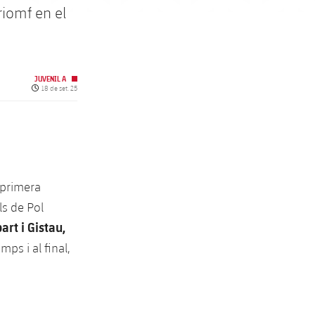
riomf en el
JUVENIL A
Data de publicació
18 de set. 25
 primera
ls de Pol
art i Gistau,
mps i al final,