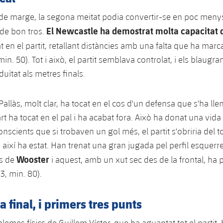
de marge, la segona meitat podia convertir-se en poc meny
El Newcastle ha demostrat molta capacitat 
 de bon tros.
t en el partit, retallant distàncies amb una falta que ha marc
min. 50). Tot i això, el partit semblava controlat, i els blaugr
uïtat als metres finals.
Pallàs, molt clar, ha tocat en el cos d'un defensa que s'ha llen
rt ha tocat en el pal i ha acabat fora. Això ha donat una vida
onscients que si trobaven un gol més, el partit s'obriria del to
I així ha estat. Han trenat una gran jugada pel perfil esquer
Wooster
us de
i aquest, amb un xut sec des de la frontal, ha p
-3, min. 80).
a final, i primers tres punts
lemes físics de Guillem Víctor, que ha aguantat tot el partit, 