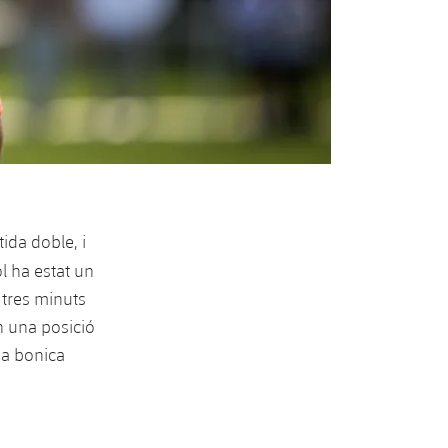
ida doble, i
l ha estat un
, tres minuts
en una posició
na bonica