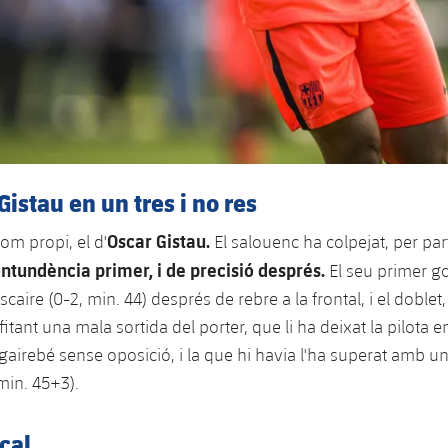
Gistau en un tres i no res
Oscar Gistau.
om propi, el d'
El salouenc ha colpejat, per part
ntundència primer, i de precisió després.
El seu primer go
escaire (0-2, min. 44) després de rebre a la frontal, i el doblet
itant una mala sortida del porter, que li ha deixat la pilota 
gairebé sense oposició, i la que hi havia l'ha superat amb u
min. 45+3).
cal