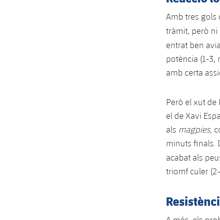
Amb tres gols 
tràmit, però ni
entrat ben avia
potència (1-3, 
amb certa assid
Però el xut de 
el de Xavi Espa
als
magpies,
c
minuts finals. 
acabat als pe
triomf culer (2
Resistènci
A més, els prob