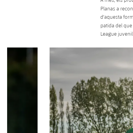
Planas a recon
d'aquesta form
patida del que
League juvenil
Anterior
label.aria.chevronleft