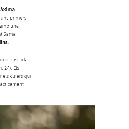
àxima
d'uns primers
, amb una
tat Sama
dins.
at una passada
. 24). Els
 els culers qui
pràcticament