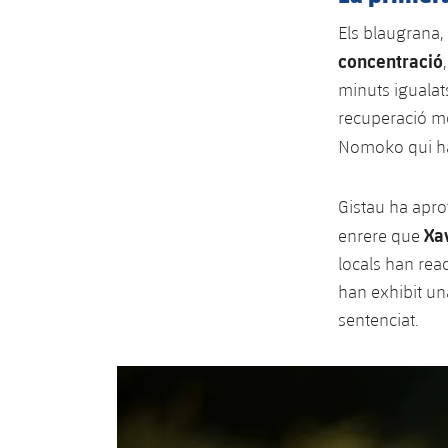
Els blaugrana,
concentració
minuts igualat
recuperació mo
Nomoko qui ha 
Gistau ha apro
Xa
enrere que
locals han reac
han exhibit un
sentenciat.