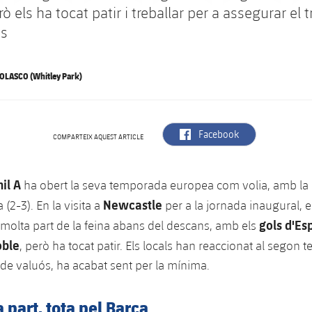
ò els ha tocat patir i treballar per a assegurar el t
s
OLASCO (Whitley Park)
label.aria.facebook
Facebook
COMPARTEIX AQUEST ARTICLE
nil A
ha obert la seva temporada europea com volia, amb la
Newcastle
a (2-3). En la visita a
per a la jornada inaugural, e
gols d'Esp
 molta part de la feina abans del descans, amb els
oble
, però ha tocat patir. Els locals han reaccionat al segon te
l de valuós, ha acabat sent per la mínima.
 part, tota pel Barça