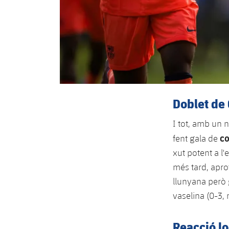
Doblet de 
I tot, amb un n
co
fent gala de
xut potent a l'
més tard, aprof
llunyana però 
vaselina (0-3, 
Reacció lo