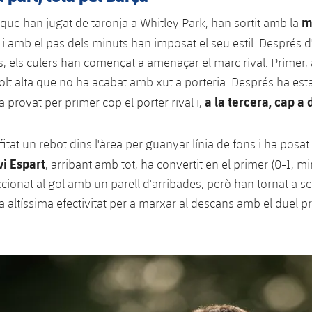
m
 que han jugat de taronja a Whitley Park, han sortit amb la
, i amb el pas dels minuts han imposat el seu estil. Després 
s, els culers han començat a amenaçar el marc rival. Primer
lt alta que no ha acabat amb xut a porteria. Després ha es
a la tercera, cap a 
provat per primer cop el porter rival i,
fitat un rebot dins l'àrea per guanyar línia de fons i ha pos
vi Espart
, arribant amb tot, ha convertit en el primer (0-1, min
cionat al gol amb un parell d'arribades, però han tornat a ser
a altíssima efectivitat per a marxar al descans amb el duel 