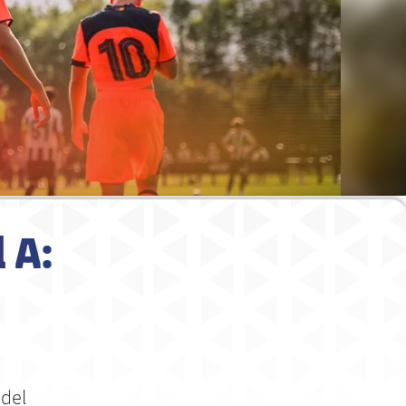
 A:
 del