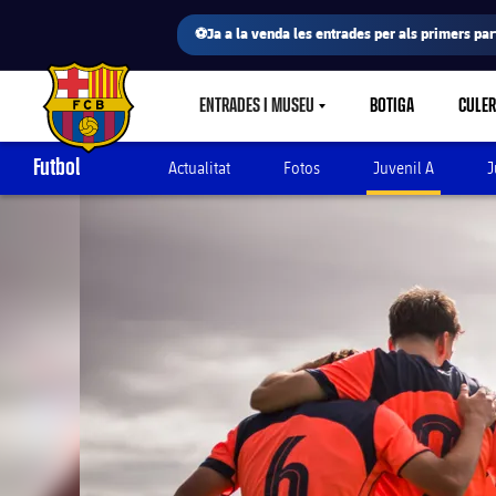
⚽Ja a la venda les entrades per als primers part
ENTRADES I MUSEU
BOTIGA
CULE
LABEL.SHARE.CARETDOWN
FC Barcelona club badge
Futbol
Actualitat
Fotos
Juvenil A
J