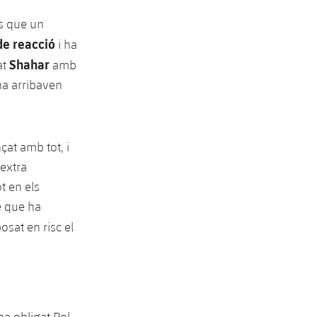
s que un
de reacció
i ha
Shahar
at
amb
ana arribaven
çat amb tot, i
 extra
t en els
re que ha
osat en risc el
ha obligat Pol