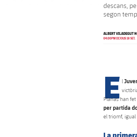
descans, per
segon temp
ALBERT VILADEGUT N
04:00PM DIJOUS 18 SET.
E
Juve
l
victòri
Planas han fet
per partida d
el triomf, igua
La primera