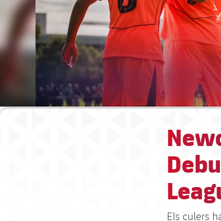
Newca
Debut
Leagu
Els culers 