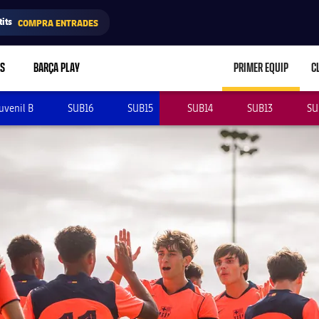
its
COMPRA ENTRADES
RS
BARÇA PLAY
PRIMER EQUIP
C
LABEL.ARIA.C
uvenil B
SUB16
SUB15
SUB14
SUB13
SU