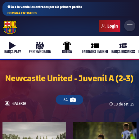
⚽Ja a la venda les entrades per als primers partits
COMPRA ENTRADES
FC Barcelona club badge
b-play
culers-ball
uniform
ticket-full
ticket-vi
BARÇA PLAY
PRETEMPORADA
BOTIGA
ENTRADES I MUSEU
BARÇA BUSINESS
Newcastle United - Juvenil A (2-3)
34
Icona de càmera
LABEL.ARIA.GALLERY
GALERIA
Data de publica
18 de set. 25
FC Barcelona club badge
FC Barcelona club badge