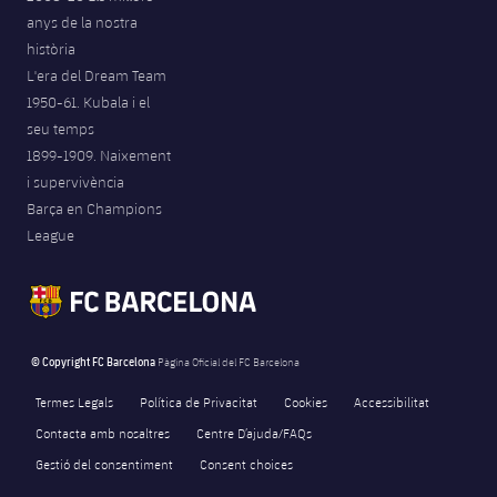
anys de la nostra
història
L'era del Dream Team
1950-61. Kubala i el
seu temps
1899-1909. Naixement
i supervivència
Barça en Champions
League
© Copyright FC Barcelona
Pàgina Oficial del FC Barcelona
Termes Legals
Política de Privacitat
Cookies
Accessibilitat
Contacta amb nosaltres
Centre D’ajuda/FAQs
Gestió del consentiment
Consent choices