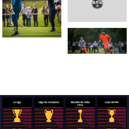
FC Barcelona club badge
La Liga
Lliga de Campions
Mundial de Clubs
Copa del Rei
FIFA
Trofeu de la Liga
Trofeu de la Lliga de Campions
Trofeu del Mundial de Clubs
Copa del 