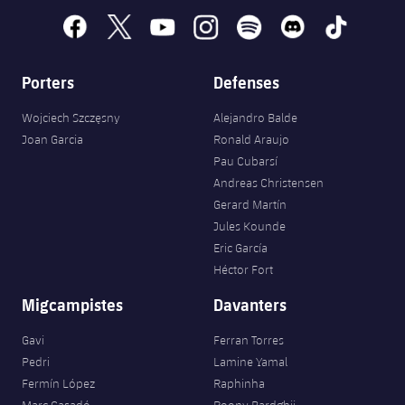
facebook
x
youtube
instagram
spotify
discord
tiktok
Porters
Defenses
Wojciech Szczęsny
Alejandro Balde
Joan Garcia
Ronald Araujo
Pau Cubarsí
Andreas Christensen
Gerard Martín
Jules Kounde
Eric García
Héctor Fort
Migcampistes
Davanters
Gavi
Ferran Torres
Pedri
Lamine Yamal
Fermín López
Raphinha