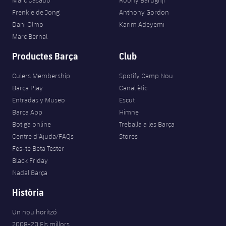
Marc Casadó
Roony Bardghji
Frenkie de Jong
Anthony Gordon
Dani Olmo
Karim Adeyemi
Marc Bernal
Productes Barça
Club
Culers Membership
Spotify Camp Nou
Barça Play
Canal ètic
Entradas y Museo
Escut
Barça App
Himne
Botiga online
Treballa a les Barça
Centre d’Ajuda/FAQs
Stores
Fes-te Beta Tester
Black Friday
Nadal Barça
Història
Un nou horitzó
2008-20 Els millors