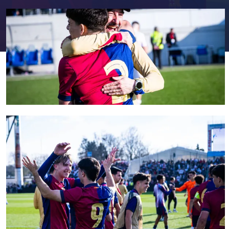
FC Barcelona club badge
FC Barcelona club badge