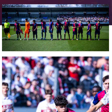
FC Barcelona club badge
FC Barcelona club badge