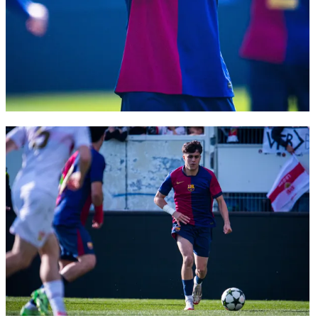
FC Barcelona club badge