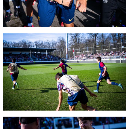
FC Barcelona club badge
FC Barcelona club badge