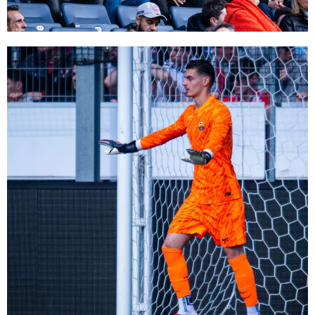
FC Barcelona club badge