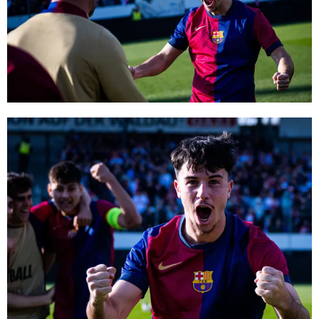
FC Barcelona club badge