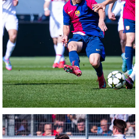
FC Barcelona club badge