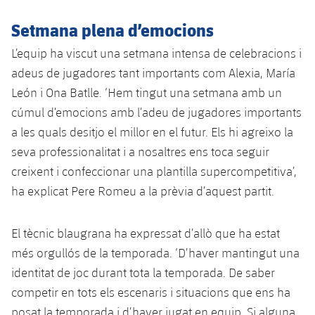
Serveis Mèdics
Acreditacions
Setmana plena d’emocions
Accessibilitat
Instal·lacions
L’equip ha viscut una setmana intensa de celebracions i
adeus de jugadores tant importants com Alexia, María
León i Ona Batlle. ‘Hem tingut una setmana amb un
cúmul d’emocions amb l’adeu de jugadores importants
a les quals desitjo el millor en el futur. Els hi agreixo la
seva professionalitat i a nosaltres ens toca seguir
creixent i confeccionar una plantilla supercompetitiva’,
ha explicat Pere Romeu a la prèvia d’aquest partit.
El tècnic blaugrana ha expressat d’allò que ha estat
més orgullós de la temporada. ‘D’haver mantingut una
identitat de joc durant tota la temporada. De saber
competir en tots els escenaris i situacions que ens ha
posat la temporada i d’haver jugat en equip. Si alguna