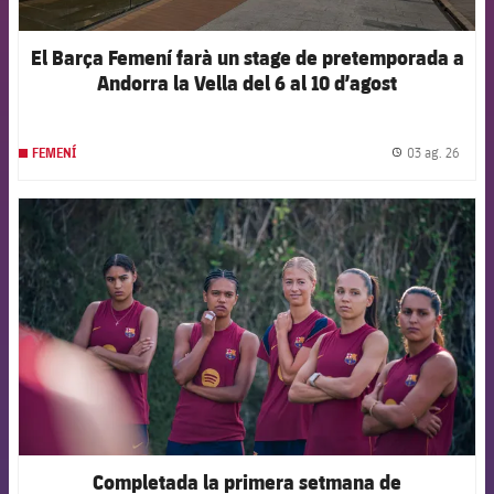
El Barça Femení farà un stage de pretemporada a
Andorra la Vella del 6 al 10 d’agost
03 ag. 26
FEMENÍ
label.
FCB Barcelona badge
Completada la primera setmana de