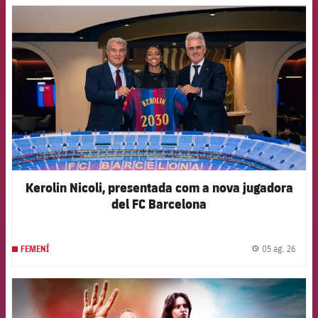
FCB Barcelona badge
Kerolin Nicoli, presentada com a nova jugadora
del FC Barcelona
05 ag. 26
FEMENÍ
label.
FCB Barcelona badge