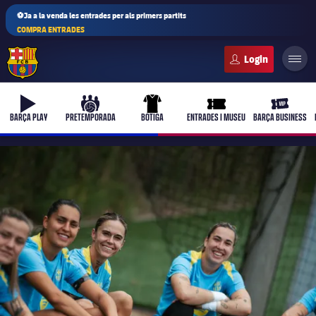
⚽Ja a la venda les entrades per als primers partits
COMPRA ENTRADES
FC Barcelona club badge
b-play
culers-ball
uniform
ticket-full
ticket-vi
BARÇA PLAY
PRETEMPORADA
BOTIGA
ENTRADES I MUSEU
BARÇA BUSINESS