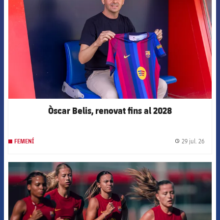
Òscar Belis, renovat fins al 2028
29 jul. 26
FEMENÍ
label.
FCB Barcelona badge