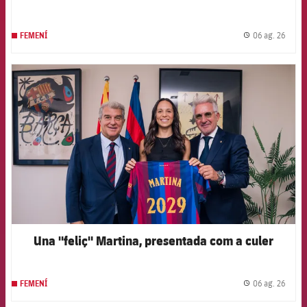
06 ag. 26
FEMENÍ
label.
FCB Barcelona badge
Una "feliç" Martina, presentada com a culer
06 ag. 26
FEMENÍ
label.