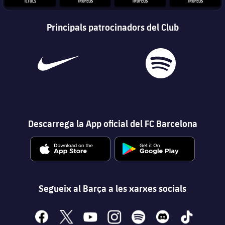
TÍTOLS
TROFEUS
TROFEUS
TROFEUS
Principals patrocinadors del Club
Descarrega la App oficial del FC Barcelona
Segueix al Barça a les xarxes socials
facebook
x
youtube
instagram
spotify
discord
tiktok