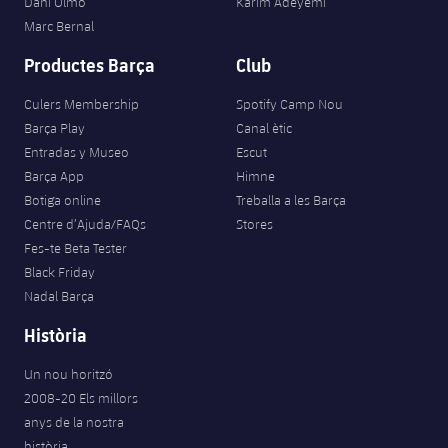
Dani Olmo
Karim Adeyemi
Marc Bernal
Productes Barça
Club
Culers Membership
Spotify Camp Nou
Barça Play
Canal ètic
Entradas y Museo
Escut
Barça App
Himne
Botiga online
Treballa a les Barça
Centre d’Ajuda/FAQs
Stores
Fes-te Beta Tester
Black Friday
Nadal Barça
Història
Un nou horitzó
2008-20 Els millors
anys de la nostra
història