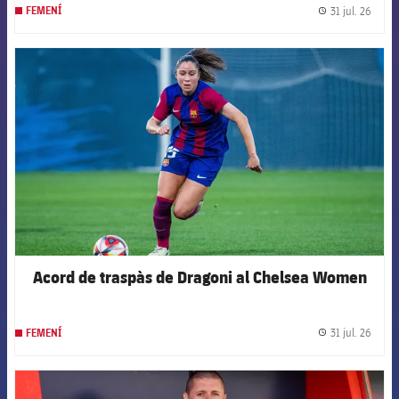
31 jul. 26
FEMENÍ
label.
FCB Barcelona badge
Acord de traspàs de Dragoni al Chelsea Women
31 jul. 26
FEMENÍ
label.
FCB Barcelona badge