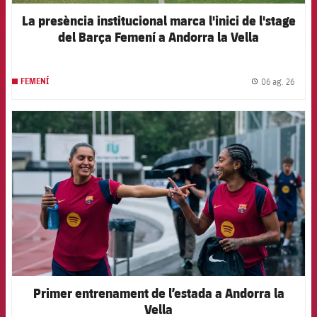
La presència institucional marca l'inici de l'stage
del Barça Femení a Andorra la Vella
06 ag. 26
FEMENÍ
label.
FCB Barcelona badge
Primer entrenament de l’estada a Andorra la
Vella