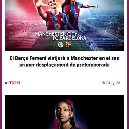
El Barça Femení viatjarà a Manchester en el seu
primer desplaçament de pretemporada
04 ag. 26
FEMENÍ
label.
FCB Barcelona badge