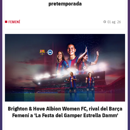
pretemporada
01 ag. 26
FEMENÍ
label.
FCB Barcelona badge
Brighton & Hove Albion Women FC, rival del Barça
Femení a 'La Festa del Gamper Estrella Damm'