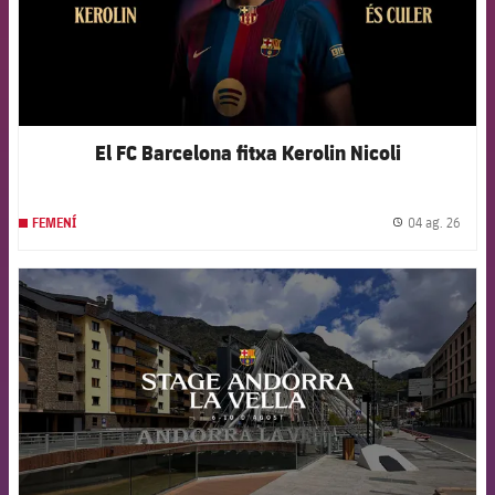
El FC Barcelona fitxa Kerolin Nicoli
04 ag. 26
FEMENÍ
label.
FCB Barcelona badge