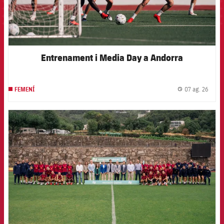
Entrenament i Media Day a Andorra
07 ag. 26
FEMENÍ
label.
FCB Barcelona badge