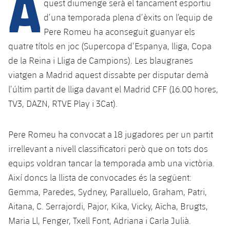
A
quest diumenge serà el tancament esportiu
d’una temporada plena d’èxits on l’equip de
Pere Romeu ha aconseguit guanyar els
plusicon
més
quatre títols en joc (Supercopa d’Espanya, lliga, Copa
de la Reina i Lliga de Campions). Les blaugranes
Instal·lacions
viatgen a Madrid aquest dissabte per disputar demà
Spotify Camp Nou
l’últim partit de lliga davant el Madrid CFF (16.00 hores,
TV3, DAZN, RTVE Play i 3Cat).
Palau Blaugrana
Pere Romeu ha convocat a 18 jugadores per un partit
Estadi Johan Cruyff
irrellevant a nivell classificatori però que on tots dos
equips voldran tancar la temporada amb una victòria.
Barça Cafe
Així doncs la llista de convocades és la següent:
plusicon
més
Gemma, Paredes, Sydney, Paralluelo, Graham, Patri,
Ciutat Esportiva
Aitana, C. Serrajordi, Pajor, Kika, Vicky, Aïcha, Brugts,
Serveis
plusicon
més
Maria Ll, Fenger, Txell Font, Adriana i Carla Julià.
La Masia