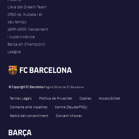
L'era del Dream Team
1950-61. Kubala i el
seu temps
1899-1909. Naixement
i supervivència
Barça en Champions
League
© Copyright FC Barcelona
Pàgina Oficial del FC Barcelona
Termes Legals
Política de Privacitat
Cookies
Accessibilitat
Contacta amb nosaltres
Centre D’ajuda/FAQs
Gestió del consentiment
Consent choices
FORÇA BARÇA
144
label.aria.fire
Força Barça
label.aria.forcabarca