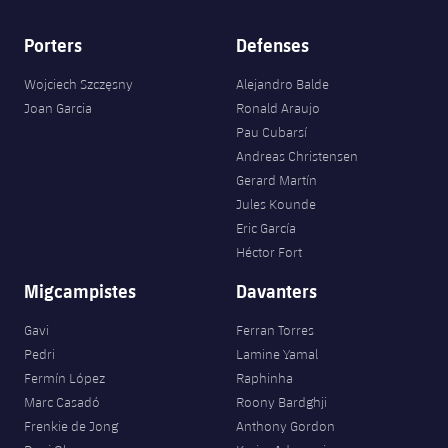
Porters
Defenses
Wojciech Szczęsny
Alejandro Balde
Joan Garcia
Ronald Araujo
Pau Cubarsí
Andreas Christensen
Gerard Martín
Jules Kounde
Eric García
Héctor Fort
Migcampistes
Davanters
Gavi
Ferran Torres
Pedri
Lamine Yamal
Fermín López
Raphinha
Marc Casadó
Roony Bardghji
Frenkie de Jong
Anthony Gordon