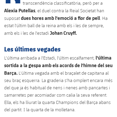
transcendència classificatòria, però per a
Alexia Putellas
, el duel contra la Reial Societat han
plusicon
més
dues hores amb l'emoció a flor de pell
suposat
. Ha
estat l'últim ball de la reina amb els i les de sempre,
Instal·lacions
Johan Cruyff.
amb els i les de l'estadi
Spotify Camp Nou
Les últimes vegades
l'última
L'última arribada a l'Estadi, l'últim escalfament,
Palau Blaugrana
sortida a la gespa amb els acords de l'himne del seu
Barça.
L'última vegada amb el braçalet de capitana al
Estadi Johan Cruyff
seu braç esquerra. La graderia s'ha omplert encara més
Barça Cafe
del que ja és habitual de nens i nenes amb pancartes i
plusicon
més
samarretes per acomiadar com calia la seva referent.
Ciutat Esportiva
Ella, els ha lliurat la quarta Champions del Barça abans
Serveis
plusicon
més
del partit. I la quarta de la molletana.
La Masia