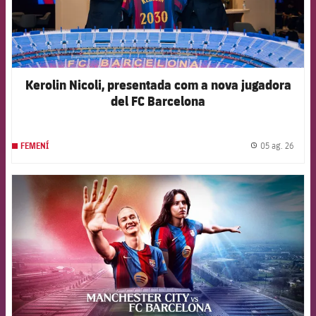
Kerolin Nicoli, presentada com a nova jugadora
del FC Barcelona
05 ag. 26
FEMENÍ
label.
FCB Barcelona badge