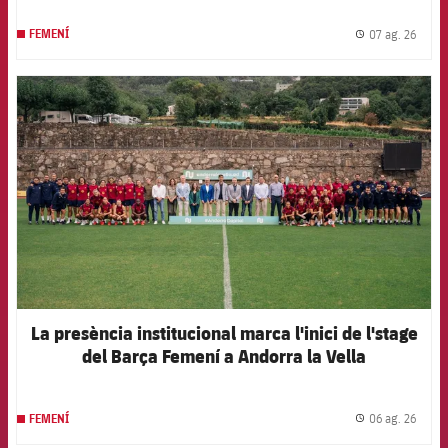
07 ag. 26
FEMENÍ
label.
FCB Barcelona badge
La presència institucional marca l'inici de l'stage
del Barça Femení a Andorra la Vella
06 ag. 26
FEMENÍ
label.