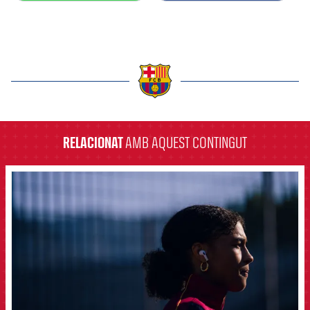
label.aria.barcelona
RELACIONAT
AMB AQUEST CONTINGUT
FCB Barcelona badge