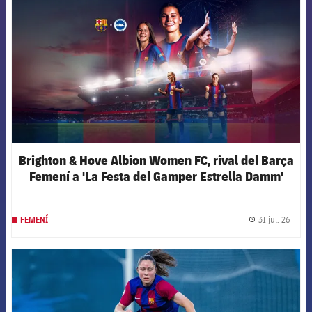
Brighton & Hove Albion Women FC, rival del Barça
Femení a 'La Festa del Gamper Estrella Damm'
31 jul. 26
FEMENÍ
label.
FCB Barcelona badge