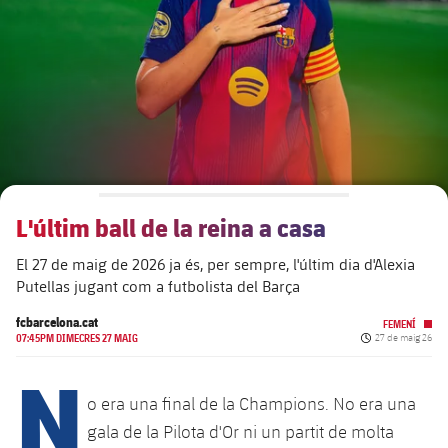
plusicon
més
Junta Directiva
plusicon
més
Estructura executiva
Barça Academy
plusicon
més
Organigrames
Més que un club
chevron-right
label.aria.chevronright
L'últim ball de la reina a casa
Dècada a dècada
El 27 de maig de 2026 ja és, per sempre, l'últim dia d'Alexia
Òrgans
Masia 360
chevron-right
label.aria.chevronright
Presidents
Putellas jugant com a futbolista del Barça
Documents
La Masia
fcbarcelona.cat
FEMENÍ
chevron-right
label.aria.chevronright
Jugadors de llegenda
Data de publicac
07:45PM DIMECRES 27 MAIG
27 de maig 26
N
Comissions i òrgans
Entrenadors
chevron-right
label.aria.chevronright
o era una final de la Champions. No era una
gala de la Pilota d'Or ni un partit de molta
Centre de documentació