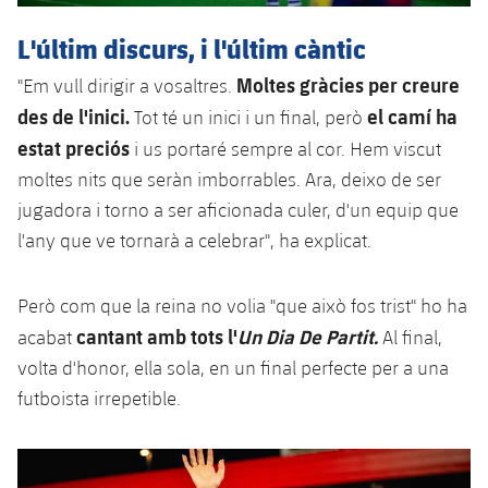
L'últim discurs, i l'últim càntic
Moltes gràcies per creure
"Em vull dirigir a vosaltres.
des de l'inici.
el camí ha
Tot té un inici i un final, però
estat preciós
i us portaré sempre al cor. Hem viscut
moltes nits que seràn imborrables. Ara, deixo de ser
jugadora i torno a ser aficionada culer, d'un equip que
l'any que ve tornarà a celebrar", ha explicat.
Però com que la reina no volia "que això fos trist" ho ha
cantant amb tots l'
Un Dia De Partit.
acabat
Al final,
volta d'honor, ella sola, en un final perfecte per a una
futboista irrepetible.
Anterior
label.aria.chevronleft
Següent
label.aria.