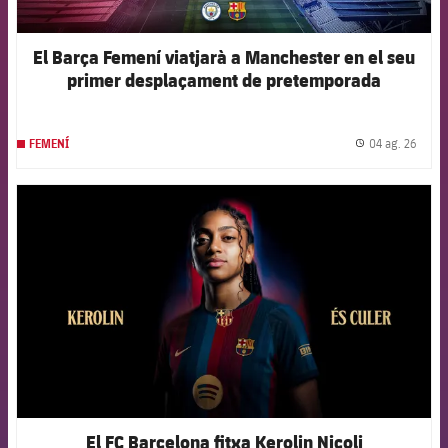
El Barça Femení viatjarà a Manchester en el seu
primer desplaçament de pretemporada
04 ag. 26
FEMENÍ
label.
FCB Barcelona badge
El FC Barcelona fitxa Kerolin Nicoli