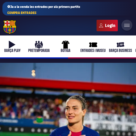
⚽Ja a la venda les entrades per als primers partits
COMPRA ENTRADES
FC Barcelona club badge
b-play
culers-ball
uniform
ticket-full
ticket-vi
BARÇA PLAY
PRETEMPORADA
BOTIGA
ENTRADES I MUSEU
BARÇA BUSINESS