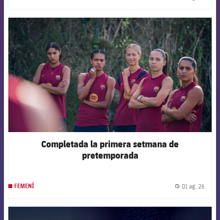
label.
FCB Barcelona badge
Completada la primera setmana de
pretemporada
01 ag. 26
FEMENÍ
label.
FCB Barcelona badge