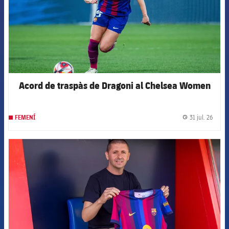
Acord de traspàs de Dragoni al Chelsea Women
31 jul. 26
FEMENÍ
label.
FCB Barcelona badge