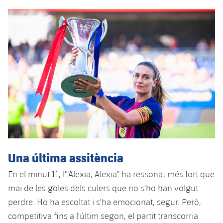
Serveis Mèdics
Acreditacions
Accessibilitat
Instal·lacions
Una última assitència
En el minut 11, l'"Alexia, Alexia" ha ressonat més fort que
mai de les goles dels culers que no s'ho han volgut
perdre. Ho ha escoltat i s'ha emocionat, segur. Però,
competitiva fins a l'últim segon, el partit transcorria