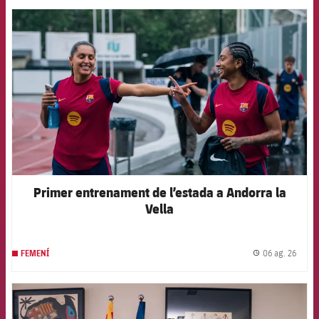
FCB Barcelona badge
Primer entrenament de l’estada a Andorra la
Vella
06 ag. 26
FEMENÍ
label.
FCB Barcelona badge