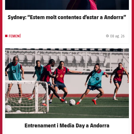
Sydney: “Estem molt contentes d’estar a Andorra”
08 ag. 26
FEMENÍ
label.
FCB Barcelona badge
Entrenament i Media Day a Andorra