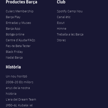
Productes Barça
Club
Culers Membership
Spotify Camp Nou
Barça Play
Canal ètic
Entradas y Museo
Escut
Barça App
Himne
Botiga online
Treballa a les Barça
Centre d’Ajuda/FAQs
Stores
Fes-te Beta Tester
Black Friday
Nadal Barça
Història
Un nou horitzó
2008-20 Els millors
anys de la nostra
història
L'era del Dream Team
1950-61. Kubala i el