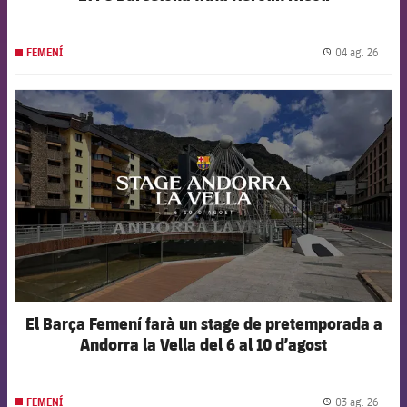
04 ag. 26
FEMENÍ
label.
FCB Barcelona badge
El Barça Femení farà un stage de pretemporada a
Andorra la Vella del 6 al 10 d’agost
03 ag. 26
FEMENÍ