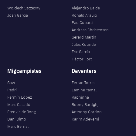
Wojciech Szczęsny
Alejandro Balde
Joan Garcia
Ronald Araujo
Pau Cubarsí
Andreas Christensen
Gerard Martín
Jules Kounde
Eric García
Héctor Fort
Migcampistes
Davanters
Gavi
Ferran Torres
Pedri
Lamine Yamal
Fermín López
Raphinha
Marc Casadó
Roony Bardghji
Frenkie de Jong
Anthony Gordon
Dani Olmo
Karim Adeyemi
Marc Bernal