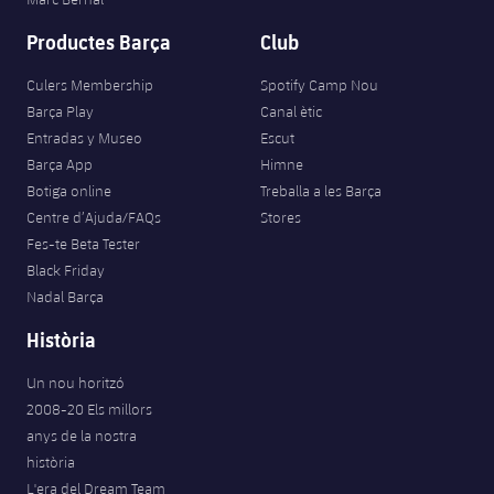
Productes Barça
Club
Culers Membership
Spotify Camp Nou
Barça Play
Canal ètic
Entradas y Museo
Escut
Barça App
Himne
Botiga online
Treballa a les Barça
Centre d’Ajuda/FAQs
Stores
Fes-te Beta Tester
Black Friday
Nadal Barça
Història
Un nou horitzó
2008-20 Els millors
anys de la nostra
història
L'era del Dream Team