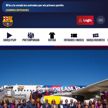
⚽Ja a la venda les entrades per als primers partits
COMPRA ENTRADES
FC Barcelona club badge
b-play
culers-ball
uniform
ticket-full
ticket-vi
BARÇA PLAY
PRETEMPORADA
BOTIGA
ENTRADES I MUSEU
BARÇA BUSINESS