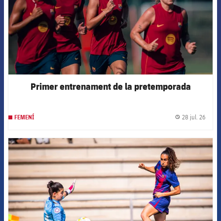
Primer entrenament de la pretemporada
28 jul. 26
FEMENÍ
label.
FCB Barcelona badge