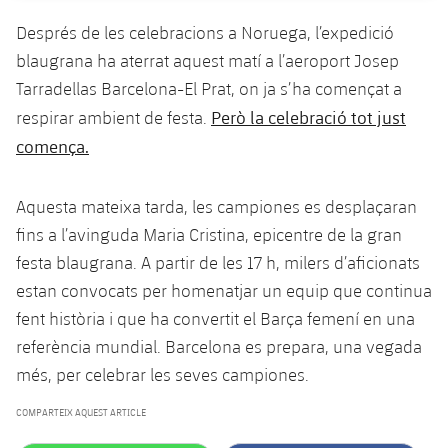
Serveis Mèdics
Acreditacions
Després de les celebracions a Noruega, l’expedició
blaugrana ha aterrat aquest matí a l’aeroport Josep
Accessibilitat
Instal·lacions
Tarradellas Barcelona-El Prat, on ja s’ha començat a
Però la celebració tot just
respirar ambient de festa.
comença.
Aquesta mateixa tarda, les campiones es desplaçaran
fins a l’avinguda Maria Cristina, epicentre de la gran
festa blaugrana. A partir de les 17 h, milers d’aficionats
estan convocats per homenatjar un equip que continua
fent història i que ha convertit el Barça femení en una
referència mundial. Barcelona es prepara, una vegada
més, per celebrar les seves campiones.
COMPARTEIX AQUEST ARTICLE