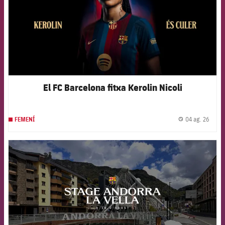
El FC Barcelona fitxa Kerolin Nicoli
04 ag. 26
FEMENÍ
label.
FCB Barcelona badge