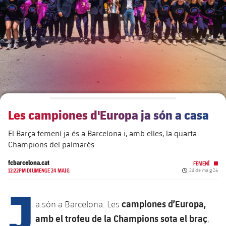
plusicon
més
Junta Directiva
plusicon
més
Estructura executiva
Barça Academy
plusicon
més
Organigrames
Més que un club
chevron-right
label.aria.chevronright
Les campiones d'Europa ja són a casa
Dècada a dècada
El Barça femení ja és a Barcelona i, amb elles, la quarta
Òrgans
Masia 360
chevron-right
label.aria.chevronright
Presidents
Champions del palmarès
Documents
La Masia
fcbarcelona.cat
FEMENÍ
chevron-right
label.aria.chevronright
Jugadors de llegenda
Data de publicac
12:22PM DIUMENGE 24 MAIG
24 de maig 26
J
Comissions i òrgans
Entrenadors
chevron-right
label.aria.chevronright
campiones d’Europa,
a són a Barcelona. Les
amb el trofeu de la Champions sota el braç
,
Centre de documentació