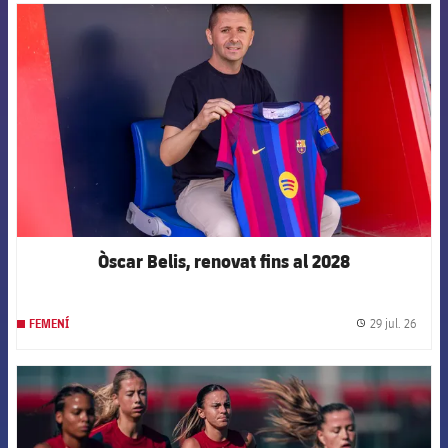
FCB Barcelona badge
Òscar Belis, renovat fins al 2028
29 jul. 26
FEMENÍ
label.
FCB Barcelona badge