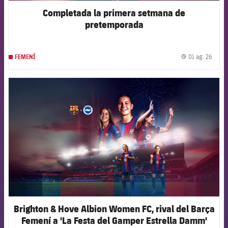
Completada la primera setmana de
pretemporada
01 ag. 26
FEMENÍ
label.
FCB Barcelona badge
Brighton & Hove Albion Women FC, rival del Barça
Femení a 'La Festa del Gamper Estrella Damm'