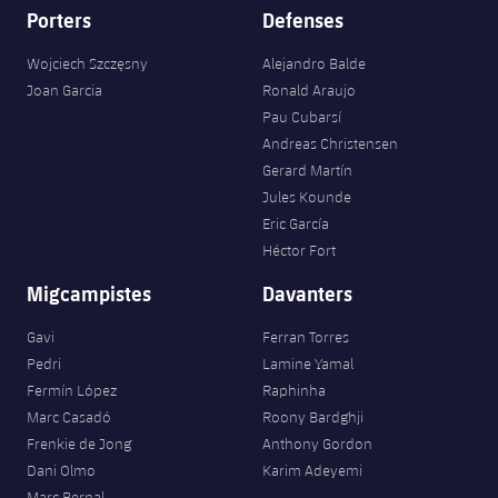
Porters
Defenses
Wojciech Szczęsny
Alejandro Balde
Joan Garcia
Ronald Araujo
Pau Cubarsí
Andreas Christensen
Gerard Martín
Jules Kounde
Eric García
Héctor Fort
Migcampistes
Davanters
Gavi
Ferran Torres
Pedri
Lamine Yamal
Fermín López
Raphinha
Marc Casadó
Roony Bardghji
Frenkie de Jong
Anthony Gordon
Dani Olmo
Karim Adeyemi
Marc Bernal