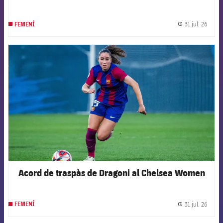
31 jul. 26
FEMENÍ
label.
FCB Barcelona badge
Acord de traspàs de Dragoni al Chelsea Women
31 jul. 26
FEMENÍ
label.