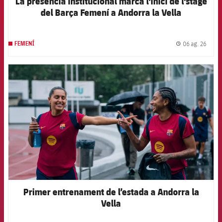
La presència institucional marca l'inici de l'stage
del Barça Femení a Andorra la Vella
06 ag. 26
FEMENÍ
label.
FCB Barcelona badge
Primer entrenament de l’estada a Andorra la
Vella