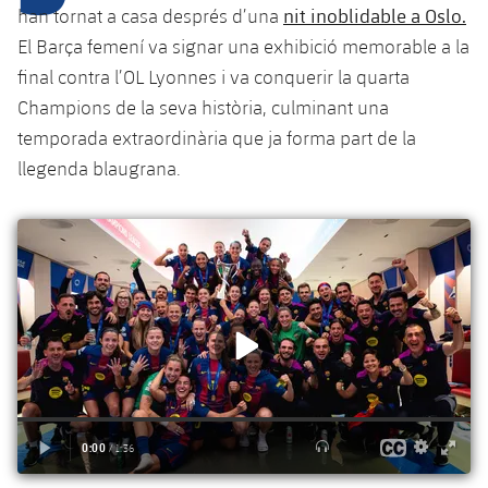
nit inoblidable a Oslo.
han tornat a casa després d’una
El Barça femení va signar una exhibició memorable a la
plusicon
més
final contra l’OL Lyonnes i va conquerir la quarta
Champions de la seva història, culminant una
Instal·lacions
temporada extraordinària que ja forma part de la
llegenda blaugrana.
Spotify Camp Nou
Palau Blaugrana
Estadi Johan Cruyff
Barça Cafe
plusicon
més
Ciutat Esportiva
Serveis
plusicon
més
La Masia