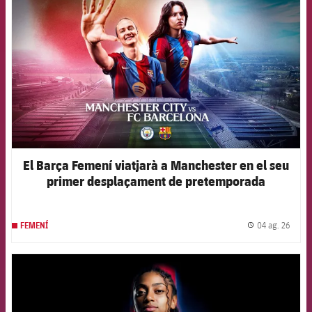
El Barça Femení viatjarà a Manchester en el seu
primer desplaçament de pretemporada
04 ag. 26
FEMENÍ
label.
FCB Barcelona badge