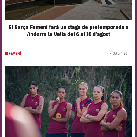
El Barça Femení farà un stage de pretemporada a
Andorra la Vella del 6 al 10 d’agost
03 ag. 26
FEMENÍ
label.
FCB Barcelona badge