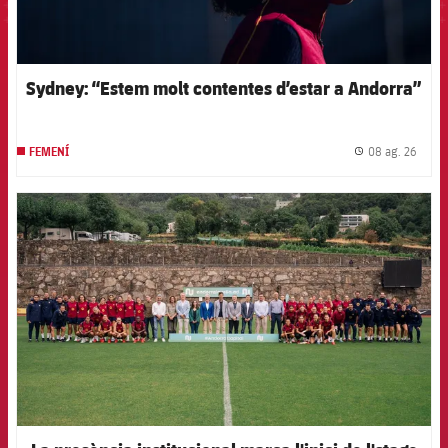
Sydney: “Estem molt contentes d’estar a Andorra”
08 ag. 26
FEMENÍ
label.
FCB Barcelona badge