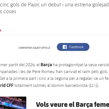
cinc gols de Pajor, un debut i una estrena golejad
es coses
N.
label.aria.facebook
Facebook
COMPARTEIX AQUEST ARTICLE
Barça
imer partit del 2026, el
ha protagonitzat la seva versió
mpanades i les de Pere Romeu han canviat el raïm pels gols.
. Set a la primera part i cinc a la segona per a regalar-se un f
id CFF
totalment sotmès al domini barcelonista (12-1).
Vols veure el Barça femen