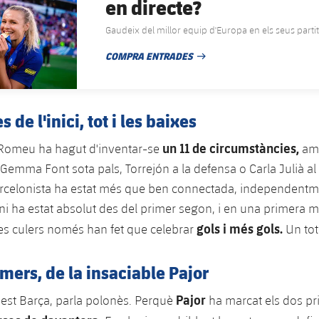
en directe?
Gaudeix del millor equip d'Europa en els seus partit
COMPRA ENTRADES
DATA DE PUBLICACIÓ
s de l'inici, tot i les baixes
un 11 de circumstàncies,
e Romeu ha hagut d'inventar-se
amb
emma Font sota pals, Torrejón a la defensa o Carla Julià al pe
rcelonista ha estat més que ben connectada, independentm
ni ha estat absolut des del primer segon, i en una primera m
gols i més gols.
les culers només han fet que celebrar
Un tota
imers, de la insaciable Pajor
Pajor
quest Barça, parla polonès. Perquè
ha marcat els dos p