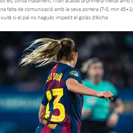
tot els sortia malament, i han acabat la primera meitat amb
na falta de comunicació amb la seva portera (7-0, min 45+1).
vuitè si el pal no hagués impedit el golàs d'Aïcha.