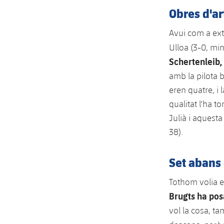
Obres d'art
Avui com a extr
Ulloa (3-0, min
Schertenleib,
amb la pilota b
eren quatre, i
qualitat l'ha t
Julià i aquest
38).
Set abans
Tothom volia e
Brugts ha pos
vol la cosa, t