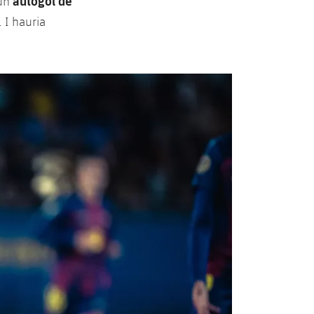
autogol de
 un
 I hauria