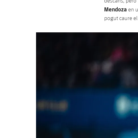
descans, però 
Mendoza
en u
pogut caure el 