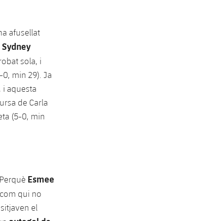
 ha afusellat
Sydney
,
obat sola, i
-0, min 29). Ja
, i aquesta
cursa de Carla
eta (5-0, min
Esmee
. Perquè
 com qui no
sitjaven el