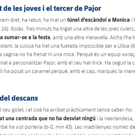
 de les joves i el tercer de Pajor
túnel d'escàndol a Monica
em dret, ha rebut, ha tirat un
i
 26). Golàs. Tres minuts ha trigat una altra de les joies culers
 a sumar-se a la festa
, amb una altra meravella. Aicha l'ha tr
otant, la suïssa ha tret una fuetada impossible per a Ulloa (4
 la sagnia no ha frenat ni una mica. Perquè és un equip voraç
ornat a personalitzar Pajor, amb el seu hat-trick. Ha seguit la 
a li ha posat un caramel perquè, amb el cap, marquès la man
 del descans
l seu golet, i el sisè ha arribat pràcticament sense saber-ho
at una centrada que no ha desviat ningú
i la neerlandesa,
ambé ha vist porteria (6-0, min 43). Les madrilenyes només de