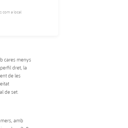
s com a local
 cares menys
rfil dret, la
ent de les
eitat
l de set.
rimers, amb