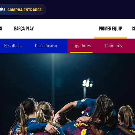
its
COMPRA ENTRADES
RS
BARÇA PLAY
PRIMER EQUIP
C
LABEL.ARIA.C
Resultats
Classificació
Jugadores
Palmarès