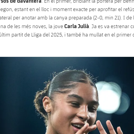
rsos de davantera
. En el primer, driblant la portera per defin
 segon, estant en el lloc i moment exacte per aprofitar el refú
ateral per anotar amb la canya preparada (2-0, min 21). I de 
Carla Julià
na de les més noves, la jove
. Ja es va estrenar c
ltim partit de Lliga del 2025, i també ha mullat en el primer d