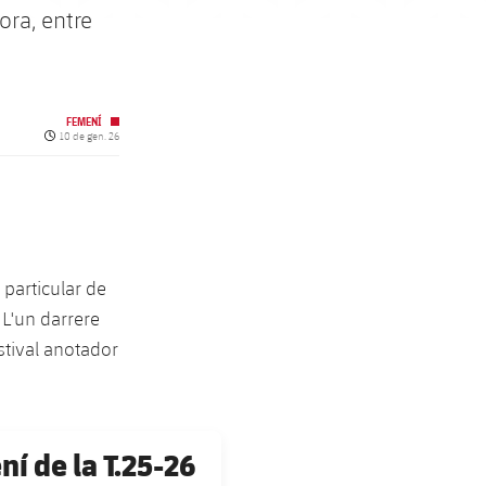
ora, entre
FEMENÍ
Data de publicació
10 de gen. 26
 particular de
 L'un darrere
estival anotador
í de la T.25-26