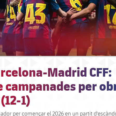
arcelona-Madrid CFF:
e campanades per obr
 (12-1)
ejador per començar el 2026 en un partit d'escànd