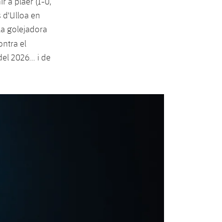
ir a plaer (1-0,
s d'Ulloa en
la golejadora
ontra el
el 2026... i de