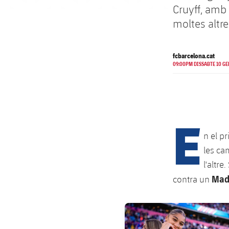
Cruyff, amb 
moltes altr
fcbarcelona.cat
09:00PM DISSABTE 10 GE
E
n el pr
les ca
l'altre
Madr
contra un
FC Barcelona club badge