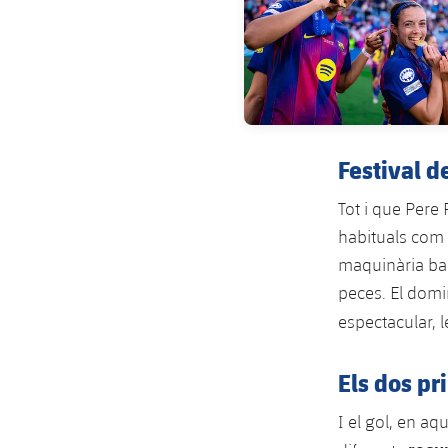
Festival de
Tot i que Per
habituals com G
maquinària ba
peces. El domi
espectacular, 
Els dos pr
I el gol, en a