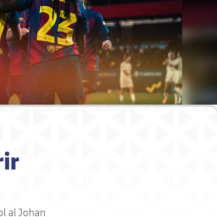
ir
ol al Johan