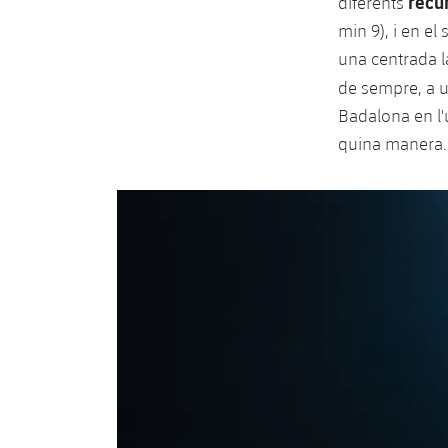
recu
diferents
min 9), i en el
una centrada l
de sempre, a u
Badalona en l'ú
quina manera.