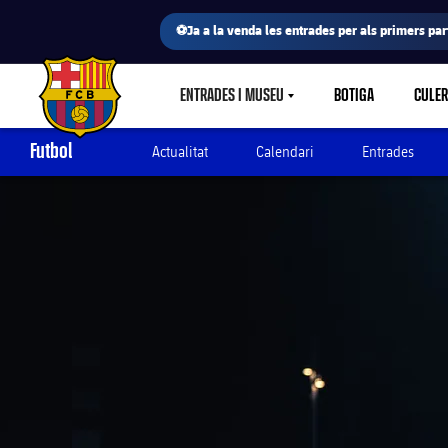
⚽Ja a la venda les entrades per als primers part
ENTRADES I MUSEU
BOTIGA
CULE
LABEL.SHARE.CARETDOWN
FC Barcelona club badge
Futbol
Actualitat
Calendari
Entrades