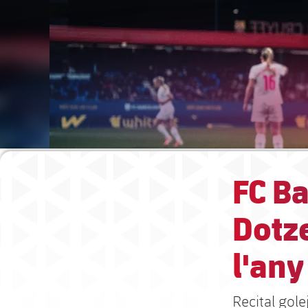
FC B
Dotz
l'any
Recital gol