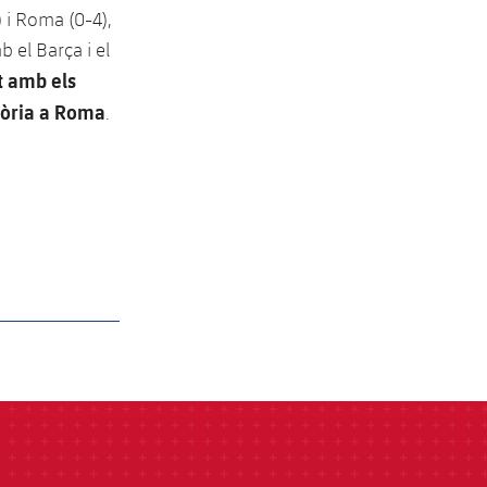
 i Roma (0-4),
 el Barça i el
t amb els
ctòria a Roma
.