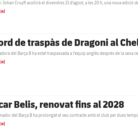
di Johan Cruyff acollirà el divendres 21 d'agost, a les 20 h, una nova edició
ENÍ
ord de traspàs de Dragoni al C
adora del Barça B ha estat traspassada a l’equip anglès després de la seva c
ENÍ
car Belis, renovat fins al 2028
enador del Barça B ha prolongat el seu contracte amb el club per dues tem
ENÍ