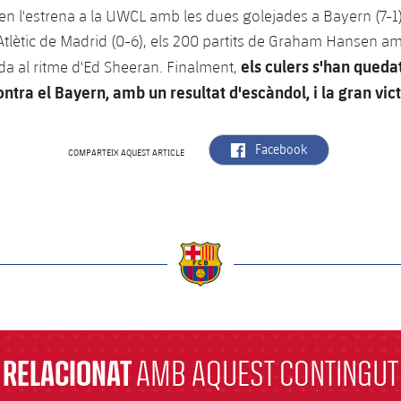
en l'estrena a la UWCL amb les dues golejades a Bayern (7-1)
'Atlètic de Madrid (0-6), els 200 partits de Graham Hansen amb
els culers s'han queda
da al ritme d'Ed Sheeran. Finalment,
ontra el Bayern, amb un resultat d'escàndol, i la gran vi
label.aria.facebook
Facebook
COMPARTEIX AQUEST ARTICLE
a
RELACIONAT
AMB AQUEST CONTINGUT