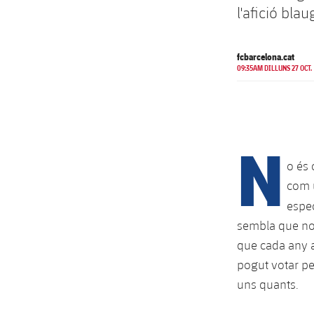
l'afició bla
fcbarcelona.cat
09:35AM DILLUNS 27 OCT.
N
o és
com 
espe
sembla que no 
que cada any a
pogut votar pe
uns quants.