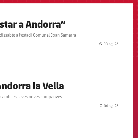
star a Andorra”
t dissabte a l’estadi Comunal Joan Samarra
08 ag. 26
label.share.
ndorra la Vella
òria amb les seves noves companyes
06 ag. 26
label.share.