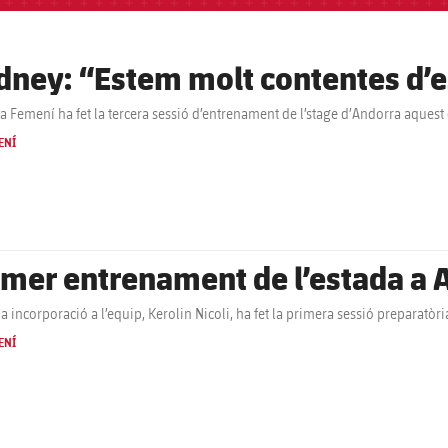
dney: “Estem molt contentes d’e
ça Femení ha fet la tercera sessió d’entrenament de l’stage d’Andorra aques
ENÍ
imer entrenament de l’estada a A
ma incorporació a l’equip, Kerolin Nicoli, ha fet la primera sessió preparat
ENÍ