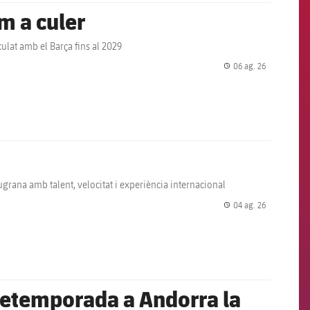
m a culer
ulat amb el Barça fins al 2029
06 ag. 26
label.share.
ugrana amb talent, velocitat i experiència internacional
04 ag. 26
label.share.
pretemporada a Andorra la