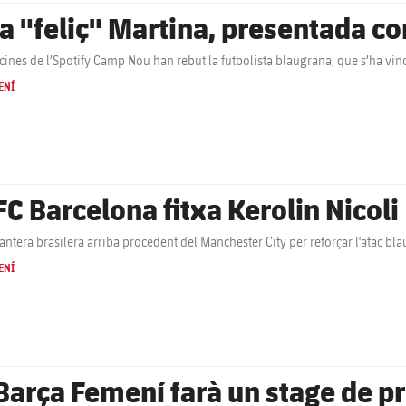
a "feliç" Martina, presentada co
icines de l’Spotify Camp Nou han rebut la futbolista blaugrana, que s’ha vinc
ENÍ
FC Barcelona fitxa Kerolin Nicoli
antera brasilera arriba procedent del Manchester City per reforçar l'atac bla
ENÍ
 Barça Femení farà un stage de 