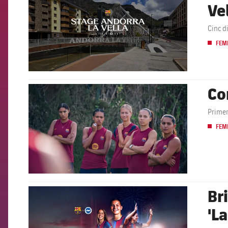
Vel
Cinc d
FEM
Co
FCB Barcelona badge
Primer
FEM
Br
FCB Barcelona badge
'L