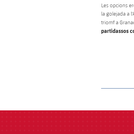
Les opcions er
la golejada a l
triomf a Grana
partidassos c
label.aria.barcelon