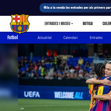
⚽Ja a la venda les entrades per als primers part
ENTRADES I MUSEU
BOTIGA
CULE
LABEL.SHARE.CARETDOWN
FC Barcelona club badge
Futbol
Actualitat
Calendari
Entrades