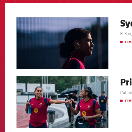
Sy
FCB Barcelona badge
El Bar
FEM
Pr
FCB Barcelona badge
L’últi
FEM