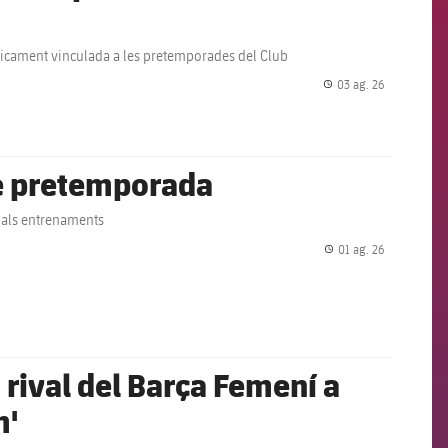
ricament vinculada a les pretemporades del Club
03 ag. 26
label.share.
e pretemporada
a als entrenaments
01 ag. 26
label.share.
rival del Barça Femení a
m'