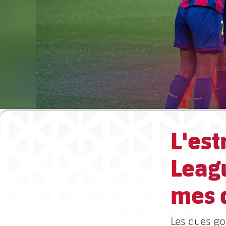
L'est
Leagu
mes 
Les dues gol