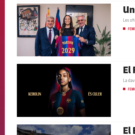
Un
FCB Barcelona badge
Les of
FEM
El 
FCB Barcelona badge
La dav
FEM
El
FCB Barcelona badge