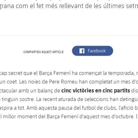
ugrana com el fet més rellevant de les últimes se
label.aria.facebook
Facebook
COMPARTEIX AQUEST ARTICLE
 cap secret que el Barça Femení ha començat la temporada,
un coet. Les noies de Pere Romeu han completat un mes d'
cinc victòries en cinc partits
ctacular amb un balanç de
dis
tinguin sostre. La recent aturada de seleccions han detingu
spira a tot. Amb aquesta pausa del futbol de clubs, l'afició 
l millor moment del Barça Femení d'aquest mes d'octubre. I 