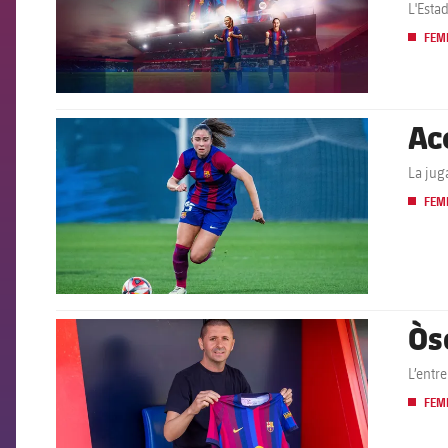
L'Esta
FEM
Ac
FCB Barcelona badge
La jug
FEM
Òs
FCB Barcelona badge
L’entr
FEM