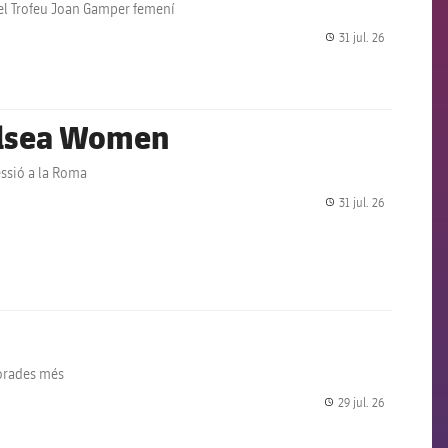
 del Trofeu Joan Gamper femení
31 jul. 26
label.share.
helsea Women
essió a la Roma
31 jul. 26
label.share.
porades més
29 jul. 26
label.share.