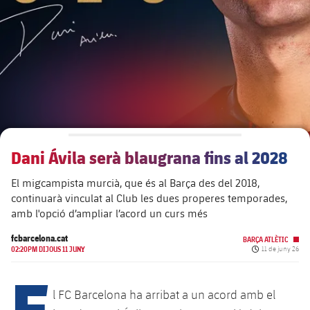
plusicon
més
Junta Directiva
plusicon
més
Estructura executiva
Barça Academy
plusicon
més
Organigrames
Més que un club
chevron-right
label.aria.chevronright
Dani Ávila serà blaugrana fins al 2028
Dècada a dècada
El migcampista murcià, que és al Barça des del 2018,
Òrgans
Masia 360
chevron-right
label.aria.chevronright
Presidents
continuarà vinculat al Club les dues properes temporades,
amb l'opció d’ampliar l’acord un curs més
Documents
La Masia
chevron-right
label.aria.chevronright
Jugadors de llegenda
fcbarcelona.cat
BARÇA ATLÈTIC
Data de publicac
02:20PM DIJOUS 11 JUNY
11 de juny 26
Comissions i òrgans
E
Entrenadors
chevron-right
label.aria.chevronright
l FC Barcelona ha arribat a un acord amb el
Centre de documentació