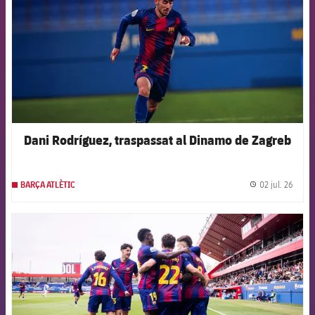
Dani Rodríguez, traspassat al Dinamo de Zagreb
02 jul. 26
BARÇA ATLÈTIC
label.
FCB Barcelona badge