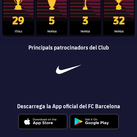
Trofeu de la Liga
Trofeu de la Lliga de Campions
Trofeu del Mundial de Clubs
Copa del 
29
5
3
32
TÍTOLS
TROFEUS
TROFEUS
TROFEUS
Principals patrocinadors del Club
Descarrega la App oficial del FC Barcelona