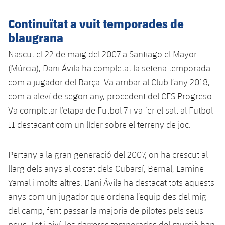
Serveis Mèdics
Acreditacions
Continuïtat a vuit temporades de
Accessibilitat
blaugrana
Instal·lacions
Nascut el 22 de maig del 2007 a Santiago el Mayor
(Múrcia), Dani Ávila ha completat la setena temporada
com a jugador del Barça. Va arribar al Club l’any 2018,
com a aleví de segon any, procedent del CFS Progreso.
Va completar l’etapa de Futbol 7 i va fer el salt al Futbol
11 destacant com un líder sobre el terreny de joc.
Pertany a la gran generació del 2007, on ha crescut al
llarg dels anys al costat dels Cubarsí, Bernal, Lamine
Yamal i molts altres. Dani Ávila ha destacat tots aquests
anys com un jugador que ordena l’equip des del mig
del camp, fent passar la majoria de pilotes pels seus
peus. Tot i així, les darreres temporades del murcià han