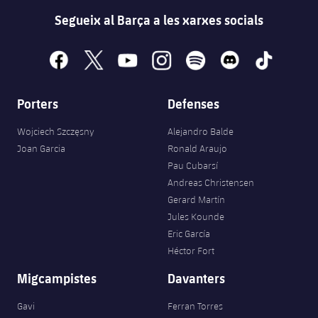
Segueix al Barça a les xarxes socials
facebook
x
youtube
instagram
spotify
discord
tiktok
Porters
Defenses
Wojciech Szczęsny
Alejandro Balde
Joan Garcia
Ronald Araujo
Pau Cubarsí
Andreas Christensen
Gerard Martín
Jules Kounde
Eric García
Héctor Fort
Migcampistes
Davanters
Gavi
Ferran Torres