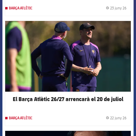
23 juny 26
BARÇA ATLÈTIC
label.
FCB Barcelona badge
El Barça Atlètic 26/27 arrencarà el 20 de juliol
22 juny 26
BARÇA ATLÈTIC
label.
FCB Barcelona badge