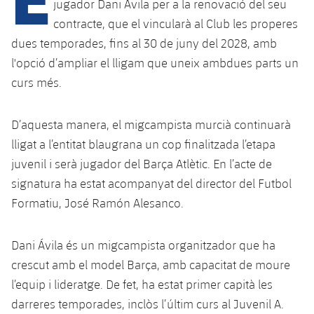
jugador Dani Ávila per a la renovació del seu
contracte, que el vincularà al Club les properes
dues temporades, fins al 30 de juny del 2028, amb
plusicon
més
l'opció d’ampliar el lligam que uneix ambdues parts un
curs més.
Instal·lacions
Spotify Camp Nou
D’aquesta manera, el migcampista murcià continuarà
lligat a l’entitat blaugrana un cop finalitzada l’etapa
Palau Blaugrana
juvenil i serà jugador del Barça Atlètic. En l’acte de
signatura ha estat acompanyat del director del Futbol
Estadi Johan Cruyff
Formatiu, José Ramón Alesanco.
Barça Cafe
Dani Ávila és un migcampista organitzador que ha
plusicon
més
crescut amb el model Barça, amb capacitat de moure
Ciutat Esportiva
Serveis
l’equip i lideratge. De fet, ha estat primer capità les
plusicon
més
darreres temporades, inclòs l’últim curs al Juvenil A.
La Masia