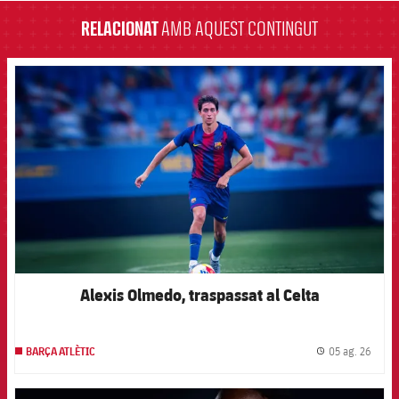
RELACIONAT
AMB AQUEST CONTINGUT
FCB Barcelona badge
Alexis Olmedo, traspassat al Celta
05 ag. 26
BARÇA ATLÈTIC
label.
FCB Barcelona badge