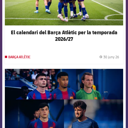
El calendari del Barça Atlètic per la temporada
2026/27
30 juny 26
BARÇA ATLÈTIC
label.
FCB Barcelona badge