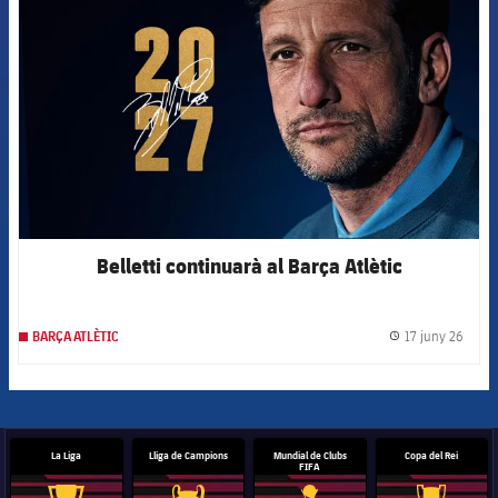
Belletti continuarà al Barça Atlètic
17 juny 26
BARÇA ATLÈTIC
label.
La Liga
Lliga de Campions
Mundial de Clubs
Copa del Rei
FIFA