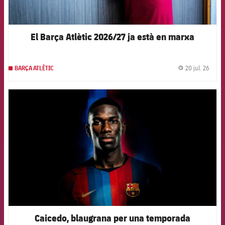
El Barça Atlètic 2026/27 ja està en marxa
20 jul. 26
BARÇA ATLÈTIC
label.
FCB Barcelona badge
Caicedo, blaugrana per una temporada