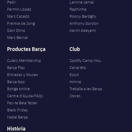
Pedri
Lamine Yamal
Fermín López
Raphinha
Marc Casadó
Roony Bardghji
Frenkie de Jong
Anthony Gordon
Dani Olmo
Karim Adeyemi
Marc Bernal
Productes Barça
Club
Culers Membership
Spotify Camp Nou
Barça Play
Canal ètic
Entradas y Museo
Escut
Barça App
Himne
Botiga online
Treballa a les Barça
Centre d’Ajuda/FAQs
Stores
Fes-te Beta Tester
Black Friday
Nadal Barça
Història