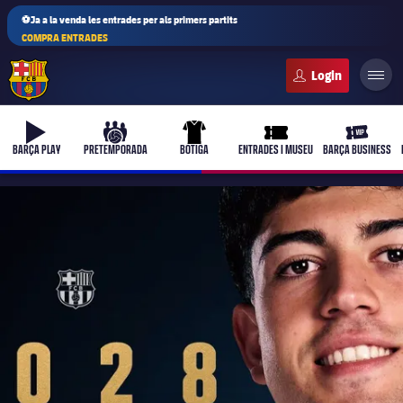
⚽Ja a la venda les entrades per als primers partits
COMPRA ENTRADES
FC Barcelona club badge
b-play
culers-ball
uniform
ticket-full
ticket-vi
BARÇA PLAY
PRETEMPORADA
BOTIGA
ENTRADES I MUSEU
BARÇA BUSINESS