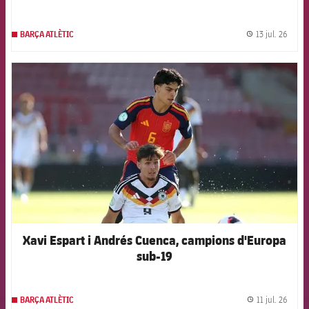
13 jul. 26
BARÇA ATLÈTIC
label.
FCB Barcelona badge
Xavi Espart i Andrés Cuenca, campions d'Europa
sub-19
11 jul. 26
BARÇA ATLÈTIC
label.