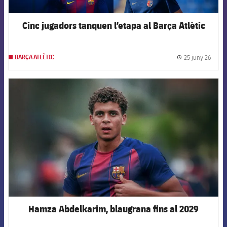
Cinc jugadors tanquen l’etapa al Barça Atlètic
25 juny 26
BARÇA ATLÈTIC
label.
FCB Barcelona badge
Hamza Abdelkarim, blaugrana fins al 2029