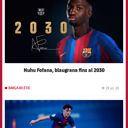
Nuhu Fofana, blaugrana fins al 2030
29 jul. 26
BARÇA ATLÈTIC
label.
FCB Barcelona badge