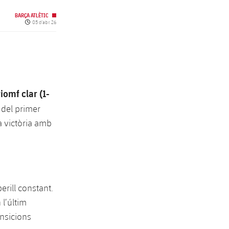
BARÇA ATLÈTIC
Data de publicació
05 d’abr. 26
riomf clar (1-
s del primer
a victòria amb
erill constant.
 l’últim
ansicions