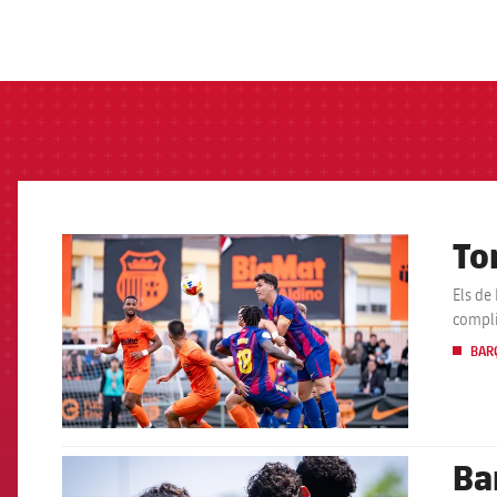
label.aria.barcelon
Tor
FCB Barcelona badge
Els de
compli
BARÇ
Bar
FCB Barcelona badge