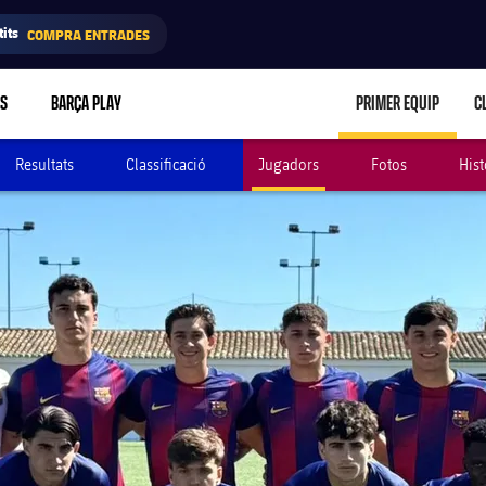
its
COMPRA ENTRADES
RS
BARÇA PLAY
PRIMER EQUIP
C
LABEL.ARIA.C
Resultats
Classificació
Jugadors
Fotos
Hist