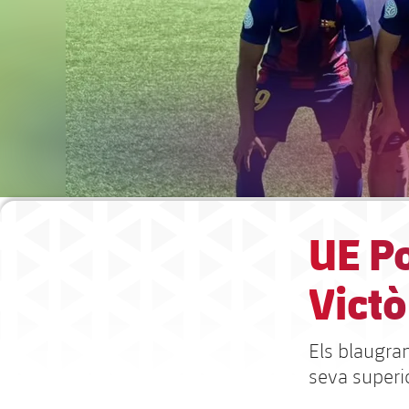
UE Po
Victò
Els blaugra
seva superi