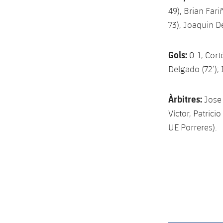
49), Brian Far
73), Joaquin De
Gols:
0-1, Cortés
Delgado (72’); 
Àrbitres:
Jose 
Víctor, Patrici
UE Porreres).