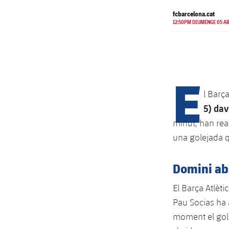
fcbarcelona.cat
12:50PM DIUMENGE 05 AB
E
l Barç
5) dav
minut, han reac
una golejada q
Domini ab
El Barça Atlèti
Pau Socias ha a
moment el gol 