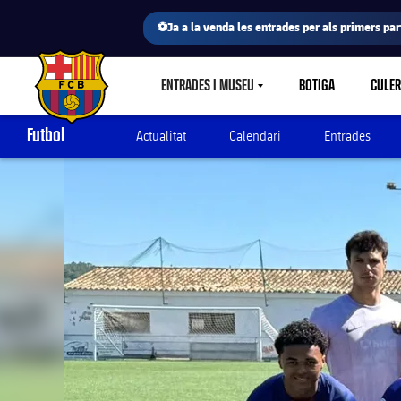
⚽Ja a la venda les entrades per als primers part
ENTRADES I MUSEU
BOTIGA
CULE
LABEL.SHARE.CARETDOWN
FC Barcelona club badge
Futbol
Actualitat
Calendari
Entrades