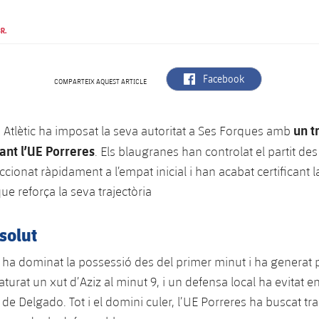
R.
label.aria.facebook
Facebook
COMPARTEIX AQUEST ARTICLE
un t
a Atlètic ha imposat la seva autoritat a Ses Forques amb
ant l’UE Porreres
. Els blaugranes han controlat el partit de
cionat ràpidament a l’empat inicial i han acabat certificant l
ue reforça la seva trajectòria
solut
c ha dominat la possessió des del primer minut i ha generat p
turat un xut d’Aziz al minut 9, i un defensa local ha evitat en
de Delgado. Tot i el domini culer, l’UE Porreres ha buscat tr