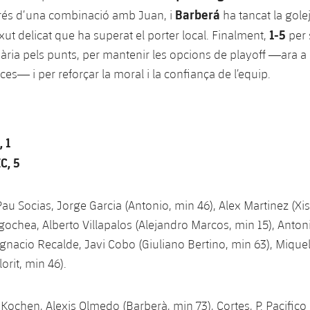
Barberá
rés d’una combinació amb Juan, i
ha tancat la gole
1-5
xut delicat que ha superat el porter local. Finalment,
per
sària pels punts, per mantenir les opcions de playoff —ara 
ces— i per reforçar la moral i la confiança de l’equip.
 1
C, 5
au Socias, Jorge Garcia (Antonio, min 46), Alex Martinez (Xi
gochea, Alberto Villapalos (Alejandro Marcos, min 15), Anton
Ignacio Recalde, Javi Cobo (Giuliano Bertino, min 63), Miquel
orit, min 46).
Kochen, Alexis Olmedo (Barberà, min 73), Cortes, P. Pacifico