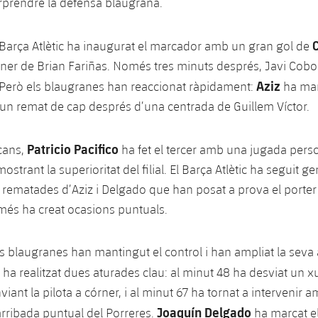
rprendre la defensa blaugrana.
C
l Barça Atlètic ha inaugurat el marcador amb un gran gol de
ner de Brian Fariñas. Només tres minuts després, Javi Cob
Aziz
. Però els blaugranes han reaccionat ràpidament:
ha mar
n remat de cap després d’una centrada de Guillem Víctor.
Patricio Pacifico
cans,
ha fet el tercer amb una jugada perso
strant la superioritat del filial. El Barça Atlètic ha seguit g
rematades d’Aziz i Delgado que han posat a prova el porter 
més ha creat ocasions puntuals.
els blaugranes han mantingut el control i han ampliat la seva
ha realitzat dues aturades clau: al minut 48 ha desviat un xu
nviant la pilota a córner, i al minut 67 ha tornat a intervenir 
Joaquín Delgado
rribada puntual del Porreres.
ha marcat el