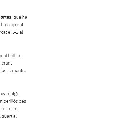
ortés
, que ha
o ha empatat
cat el 1-2 al
nal brillant
enerant
local, mentre
 avantatge.
t perillós des
amb encert
 quart al