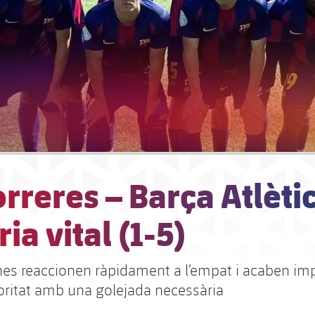
rreres – Barça Atlètic
ria vital (1-5)
nes reaccionen ràpidament a l’empat i acaben im
oritat amb una golejada necessària