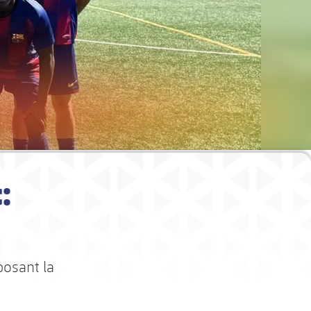
:
posant la