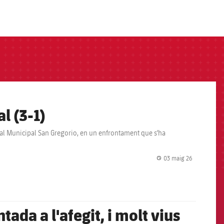
al (3-1)
e al Municipal San Gregorio, en un enfrontament que s'ha
03 maig 26
label.share.
tada a l'afegit, i molt vius