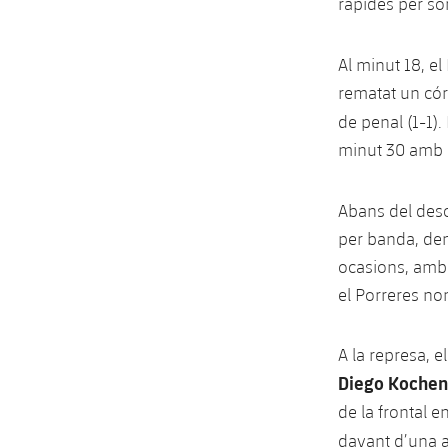
ràpides per so
Al minut 18, e
rematat un cór
de penal (1-1)
minut 30 amb u
Abans del des
per banda, demo
ocasions, amb 
el Porreres no
A la represa, 
Diego Kochen
de la frontal e
davant d’una a