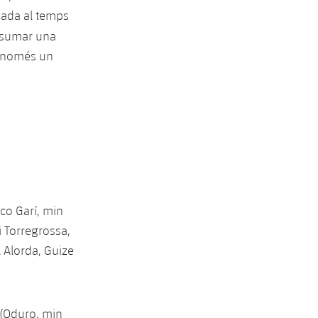
jada al temps
 sumar una
a només un
sco Garí, min
i Torregrossa,
 Alorda, Guize
 (Oduro, min