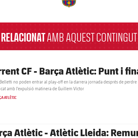
a
RELACIONAT
AMB AQUEST CONTINGUT
rent CF - Barça Atlètic: Punt i fin
 Belletti no poden entrar al play-off en la darrera jornada després de perdr
cat amb l'expulsió matinera de Guillem Víctor
A ATLÈTIC
ça Atlètic - Atlètic Lleida: Remun