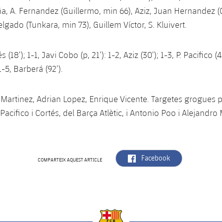
iña, A. Fernandez (Guillermo, min 66), Aziz, Juan Hernandez
lgado (Tunkara, min 73), Guillem Víctor, S. Kluivert.
 (18’); 1-1, Javi Cobo (p, 21’): 1-2, Aziz (30’); 1-3, P. Pacifico (41
1-5, Barberá (92’).
Martinez, Adrian Lopez, Enrique Vicente. Targetes grogues p
o Pacifico i Cortés, del Barça Atlètic, i Antonio Poo i Alejandro
label.aria.facebook
Facebook
COMPARTEIX AQUEST ARTICLE