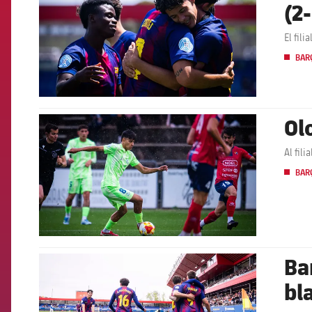
(2-
El fil
BARÇ
Ol
FCB Barcelona badge
Al fili
BARÇ
Bar
FCB Barcelona badge
bl