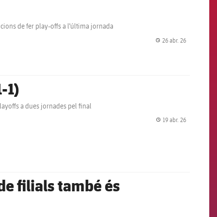
ions de fer play-offs a l'última jornada
26 abr. 26
label.share.
-1)
 playoffs a dues jornades pel final
19 abr. 26
label.share.
de filials també és