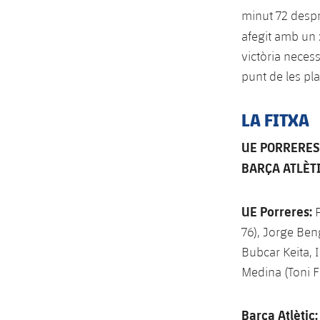
minut 72 desp
afegit amb un 
victòria neces
punt de les pla
LA FITXA
UE PORRERES,
BARÇA ATLÈTI
UE Porreres:
P
76), Jorge Ben
Bubcar Keita, 
Medina (Toni Fl
Barça Atlètic: