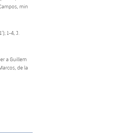
 (Campos, min
’); 1-4, J.
er a Guillem
 Marcos, de la