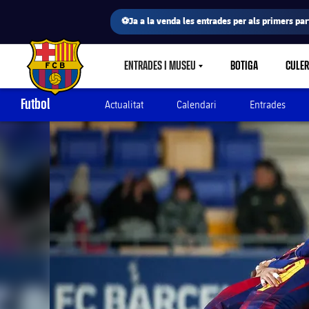
⚽Ja a la venda les entrades per als primers part
ENTRADES I MUSEU
BOTIGA
CULE
LABEL.SHARE.CARETDOWN
FC Barcelona club badge
Futbol
Actualitat
Calendari
Entrades