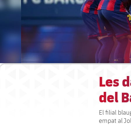
Les d
del B
El filial b
empat al Jo