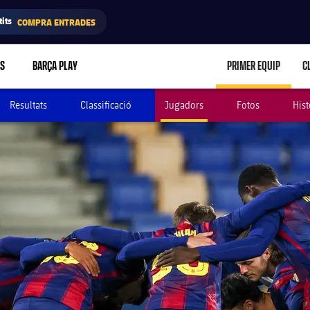
its
COMPRA ENTRADES
RS
BARÇA PLAY
PRIMER EQUIP
C
LABEL.ARIA.C
Resultats
Classificació
Jugadors
Fotos
Hist