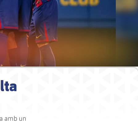
lta
ada amb un