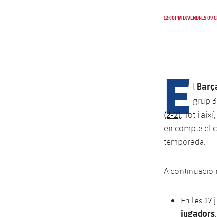
12:00PM DIVENDRES 09 G
E
Barça
l
grup 
(2-2)
. Tot i aix
en compte el c
temporada.
A continuació 
En les 17
jugadors