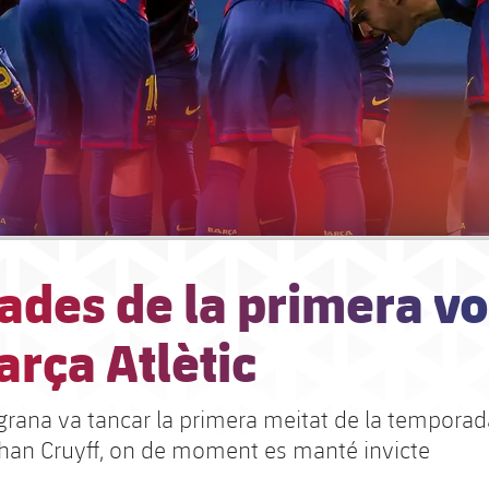
ades de la primera vo
arça Atlètic
laugrana va tancar la primera meitat de la tempor
han Cruyff, on de moment es manté invicte