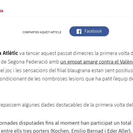
EN.
label.aria.facebook
Facebook
COMPARTEIX AQUEST ARTICLE
 Atlètic
va tancar aquest passat dimecres la primera volta de
un empat amarg contra el Valèn
3 de Segona Federació amb
í, el joc i les sensacions del filial blaugrana estan sent positi
ondicionant de les nombroses lesions que ha patit l’equip des
repassem algunes dades destacables de la primera volta de
 jornades disputades fins al moment han participat un total
, entre ells tres porters (Kochen, Emilio Bernad i Eder Aller). 