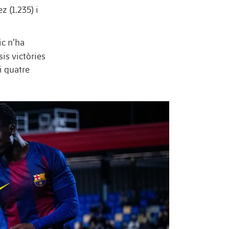
 (1.235) i
ic n’ha
sis victòries
i quatre