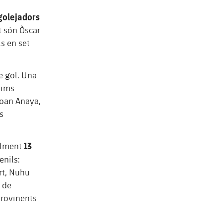
golejadors
t són Òscar
ls en set
e gol. Una
xims
Joan Anaya,
s
13
ialment
enils:
rt, Nuhu
a de
provinents