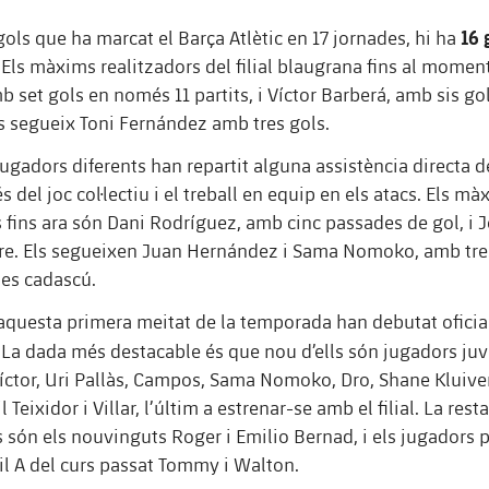
16 
gols que ha marcat el Barça Atlètic en 17 jornades, hi ha
. Els màxims realitzadors del filial blaugrana fins al momen
 set gols en només 11 partits, i Víctor Barberá, amb sis go
Els segueix Toni Fernández amb tres gols.
ugadors diferents han repartit alguna assistència directa d
 del joc col·lectiu i el treball en equip en els atacs. Els mà
s fins ara són Dani Rodríguez, amb cinc passades de gol, i 
e. Els segueixen Juan Hernández i Sama Nomoko, amb tre
ies cadascú.
d’aquesta primera meitat de la temporada han debutat ofic
La dada més destacable és que nou d’ells són jugadors juv
íctor, Uri Pallàs, Campos, Sama Nomoko, Dro, Shane Kluive
l Teixidor i Villar, l’últim a estrenar-se amb el filial. La rest
 són els nouvinguts Roger i Emilio Bernad, i els jugadors 
il A del curs passat Tommy i Walton.