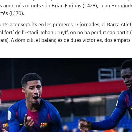
es amb més minuts són Brian Fariñas (1.428), Juan Hernández
tés (1.170).
unts aconseguits en les primeres 17 jornades, el Barça Atlèt
al fortí de l’Estadi Johan Cruyff, on no ha perdut cap partit (
ats). A domicili, el balanç és de dues victòries, dos empats 