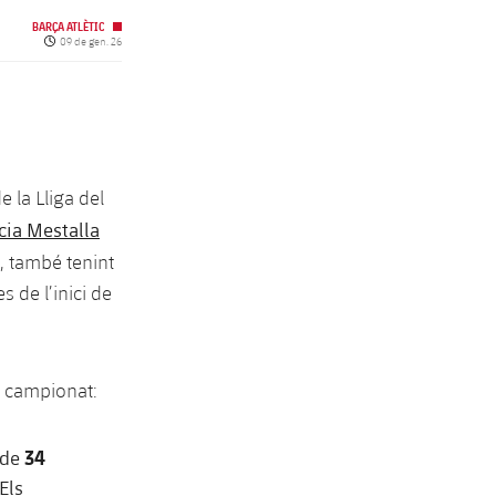
BARÇA ATLÈTIC
Data de publicació
09 de gen. 26
 la Lliga del
cia Mestalla
us, també tenint
 de l’inici de
l campionat:
34
 de
Els