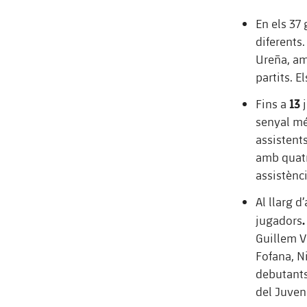
En els 37 
diferents
Ureña, amb
partits. 
13
Fins a
j
senyal més
assistent
amb quatr
assistènc
Al llarg 
.
jugadors
Guillem V
Fofana, Ni
debutants
del Juven