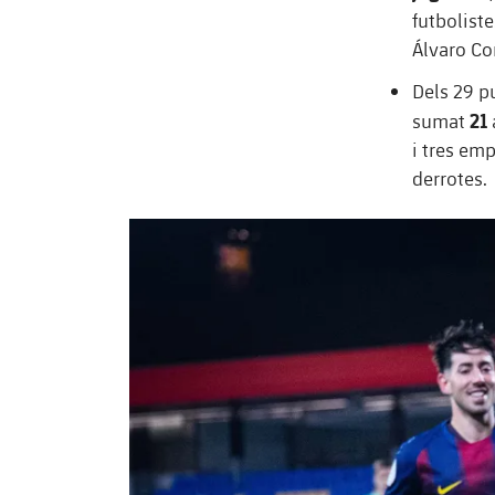
futbolist
Álvaro Cor
Dels 29 p
21
sumat
i tres emp
derrotes.