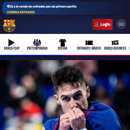
⚽Ja a la venda les entrades per als primers partits
COMPRA ENTRADES
FC Barcelona club badge
b-play
culers-ball
uniform
ticket-full
ticket-vi
BARÇA PLAY
PRETEMPORADA
BOTIGA
ENTRADES I MUSEU
BARÇA BUSINESS