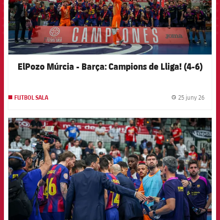
ElPozo Múrcia - Barça: Campions de Lliga! (4-6)
25 juny 26
FUTBOL SALA
label.
FCB Barcelona badge