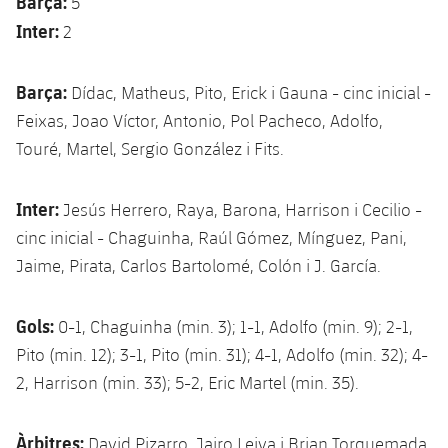
Barça:
5
Inter:
2
Barça:
Dídac, Matheus, Pito, Erick i Gauna - cinc inicial -
Feixas, Joao Víctor, Antonio, Pol Pacheco, Adolfo,
Touré, Martel, Sergio González i Fits.
Inter:
Jesús Herrero, Raya, Barona, Harrison i Cecilio -
cinc inicial - Chaguinha, Raúl Gómez, Mínguez, Pani,
Jaime, Pirata, Carlos Bartolomé, Colón i J. García.
Gols:
0-1, Chaguinha (min. 3); 1-1, Adolfo (min. 9); 2-1,
Pito (min. 12); 3-1, Pito (min. 31); 4-1, Adolfo (min. 32); 4-
2, Harrison (min. 33); 5-2, Eric Martel (min. 35).
Àrbitres:
David Pizarro, Jairo Leiva i Brian Torquemada.