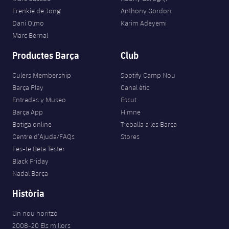
Frenkie de Jong
Anthony Gordon
Dani Olmo
Karim Adeyemi
Marc Bernal
Productes Barça
Club
Culers Membership
Spotify Camp Nou
Barça Play
Canal ètic
Entradas y Museo
Escut
Barça App
Himne
Botiga online
Treballa a les Barça
Centre d’Ajuda/FAQs
Stores
Fes-te Beta Tester
Black Friday
Nadal Barça
Història
Un nou horitzó
2008-20 Els millors