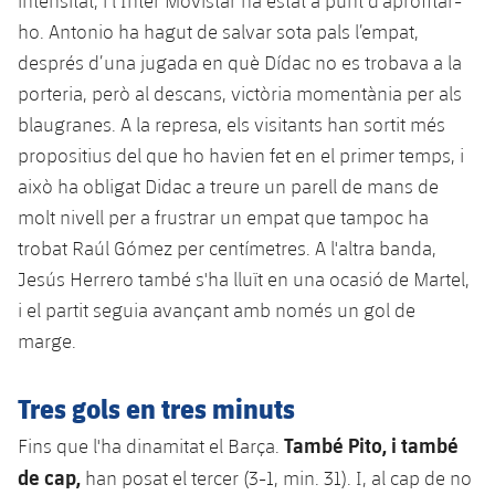
intensitat, i l’Inter Movistar ha estat a punt d’aprofitar-
ho. Antonio ha hagut de salvar sota pals l’empat,
després d’una jugada en què Dídac no es trobava a la
porteria, però al descans, victòria momentània per als
blaugranes. A la represa, els visitants han sortit més
propositius del que ho havien fet en el primer temps, i
això ha obligat Didac a treure un parell de mans de
molt nivell per a frustrar un empat que tampoc ha
trobat Raúl Gómez per centímetres. A l'altra banda,
Jesús Herrero també s'ha lluït en una ocasió de Martel,
i el partit seguia avançant amb només un gol de
marge.
Tres gols en tres minuts
També Pito, i també
Fins que l'ha dinamitat el Barça.
de cap,
han posat el tercer (3-1, min. 31). I, al cap de no