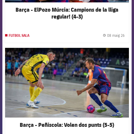
Barça - ElPozo Múrcia: Campions de la lliga
regular! (4-3)
08 maig 26
FUTBOL SALA
label.
FCB Barcelona badge
Barça - Peñíscola: Volen dos punts (5-5)