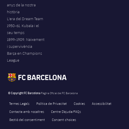
anys de la nostra
història
L'era del Dream Team
1950-61. Kubala i el
seu temps
1899-1909. Naixement
i supervivència
Barça en Champions
League
© Copyright FC Barcelona
Pàgina Oficial del FC Barcelona
Termes Legals
Política de Privacitat
Cookies
Accessibilitat
Contacta amb nosaltres
Centre D’ajuda/FAQs
Gestió del consentiment
Consent choices