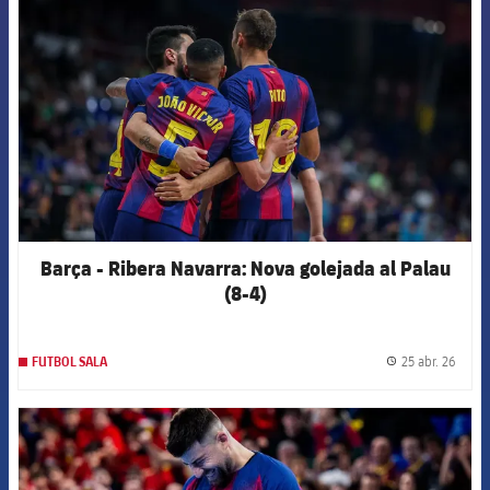
Barça - Ribera Navarra: Nova golejada al Palau
(8-4)
25 abr. 26
FUTBOL SALA
label.
FCB Barcelona badge