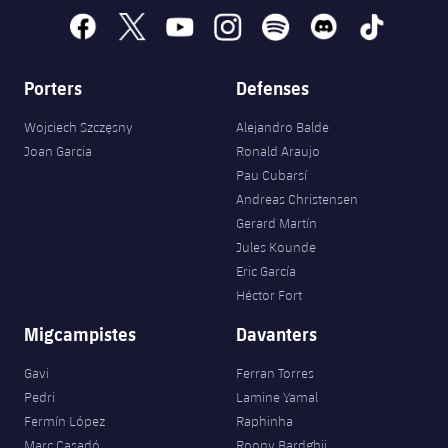
facebook
x
youtube
instagram
spotify
discord
tiktok
Porters
Defenses
Wojciech Szczęsny
Alejandro Balde
Joan Garcia
Ronald Araujo
Pau Cubarsí
Andreas Christensen
Gerard Martín
Jules Kounde
Eric García
Héctor Fort
Migcampistes
Davanters
Gavi
Ferran Torres
Pedri
Lamine Yamal
Fermín López
Raphinha
Marc Casadó
Roony Bardghji