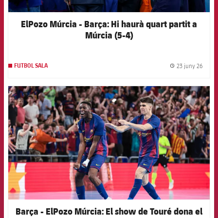
ElPozo Múrcia - Barça: Hi haurà quart partit a
Múrcia (5-4)
23 juny 26
FUTBOL SALA
label.
FCB Barcelona badge
Barça - ElPozo Múrcia: El show de Touré dona el