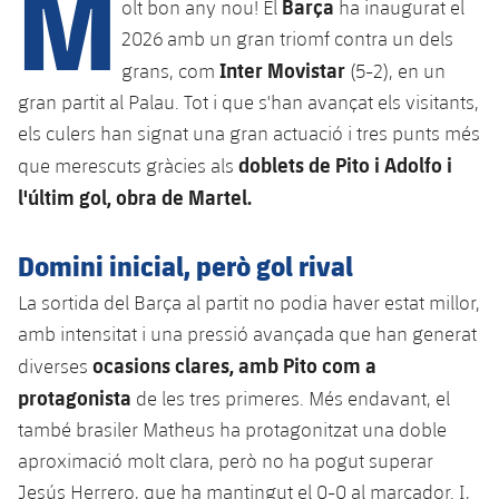
M
Barça
olt bon any nou! El
ha inaugurat el
2026 amb un gran triomf contra un dels
Inter Movistar
grans, com
(5-2), en un
plusicon
més
gran partit al Palau. Tot i que s'han avançat els visitants,
Instal·lacions
els culers han signat una gran actuació i tres punts més
doblets de Pito i Adolfo i
que merescuts gràcies als
Spotify Camp Nou
l'últim gol, obra de Martel.
Palau Blaugrana
Domini inicial, però gol rival
La sortida del Barça al partit no podia haver estat millor,
Estadi Johan Cruyff
amb intensitat i una pressió avançada que han generat
ocasions clares, amb Pito com a
diverses
Barça Cafe
plusicon
més
protagonista
de les tres primeres. Més endavant, el
també brasiler Matheus ha protagonitzat una doble
Ciutat Esportiva
Serveis
aproximació molt clara, però no ha pogut superar
plusicon
més
Jesús Herrero, que ha mantingut el 0-0 al marcador. I,
La Masia