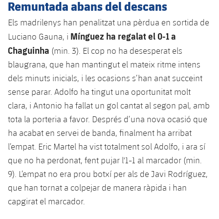
Remuntada abans del descans
Els madrilenys han penalitzat una pèrdua en sortida de
Mínguez ha regalat el 0-1 a
Luciano Gauna, i
Chaguinha
(min. 3). El cop no ha desesperat els
blaugrana, que han mantingut el mateix ritme intens
dels minuts inicials, i les ocasions s’han anat succeint
sense parar. Adolfo ha tingut una oportunitat molt
clara, i Antonio ha fallat un gol cantat al segon pal, amb
tota la porteria a favor. Després d’una nova ocasió que
ha acabat en servei de banda, finalment ha arribat
l’empat. Eric Martel ha vist totalment sol Adolfo, i ara sí
que no ha perdonat, fent pujar l'1-1 al marcador (min.
9). L’empat no era prou botxí per als de Javi Rodríguez,
que han tornat a colpejar de manera ràpida i han
capgirat el marcador.