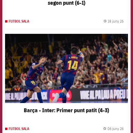
segon punt (6-1)
18 juny 26
FUTBOL SALA
label.
FCB Barcelona badge
Barça - Inter: Primer punt patit (4-3)
06 juny 26
FUTBOL SALA
label.