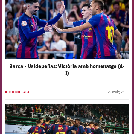
Barça - Valdepeñas: Victòria amb homenatge (4-
1)
29 maig 26
FUTBOL SALA
label.
FCB Barcelona badge