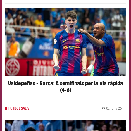
FCB Barcelona badge
Valdepeñas - Barça: A semifinals per la via ràpida
(4-6)
01 juny 26
FUTBOL SALA
label.
FCB Barcelona badge