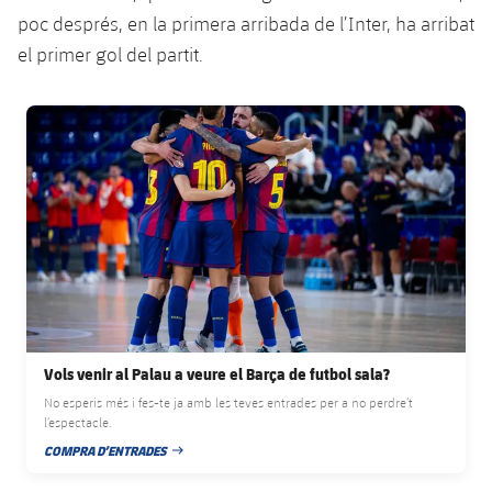
Serveis Mèdics
Acreditacions
poc després, en la primera arribada de l’Inter, ha arribat
el primer gol del partit.
Accessibilitat
Instal·lacions
FC Barcelona club badge
Vols venir al Palau a veure el Barça de futbol sala?
No esperis més i fes-te ja amb les teves entrades per a no perdre’t
l’espectacle.
COMPRA D’ENTRADES
DATA DE PUBLICACIÓ