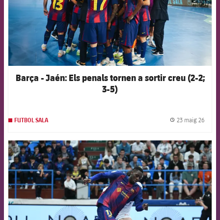
Barça - Jaén: Els penals tornen a sortir creu (2-2;
3-5)
23 maig 26
FUTBOL SALA
label.
FCB Barcelona badge