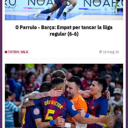
O Parrulo - Barça: Empat per tancar la lliga
regular (6-6)
16 maig 26
FUTBOL SALA
label.
FCB Barcelona badge