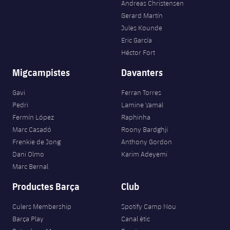
Andreas Christensen
Gerard Martín
Jules Kounde
Eric García
Héctor Fort
Migcampistes
Davanters
Gavi
Ferran Torres
Pedri
Lamine Yamal
Fermín López
Raphinha
Marc Casadó
Roony Bardghji
Frenkie de Jong
Anthony Gordon
Dani Olmo
Karim Adeyemi
Marc Bernal
Productes Barça
Club
Culers Membership
Spotify Camp Nou
Barça Play
Canal ètic