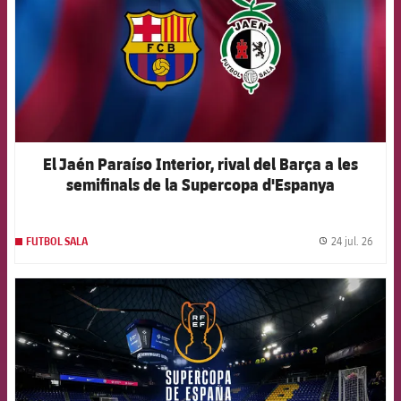
El Jaén Paraíso Interior, rival del Barça a les
semifinals de la Supercopa d'Espanya
24 jul. 26
FUTBOL SALA
label.
FCB Barcelona badge