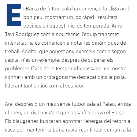
E
l Barça de futbol sala ha començat la Lliga amb
bon peu, mostrant un joc ràpid i resultats
plusicon
més
positius en aquest inici de temporada. Amb
Javi Rodríguez com a nou tècnic, l’equip transmet
Instal·lacions
intensitat i ja es comencen a notar les dinàmiques de
treball. Adolfo, que aquest any exerceix com a segon
Spotify Camp Nou
capità, n’és un exemple: després de superar els
problemes físics de la temporada passada, es mostra
Palau Blaugrana
confiat i amb un protagonisme destacat dins la pista,
liderant tant en joc com al vestidor.
Estadi Johan Cruyff
Barça Cafe
Ara, després d’un mes sense futbol sala al Palau, arriba
plusicon
més
el Jaén, un rival exigent que posarà a prova el Barça.
Ciutat Esportiva
Els blaugranes buscaran aprofitar l’energia del retorn a
Serveis
plusicon
més
casa per mantenir la bona ratxa i continuar sumant a la
La Masia