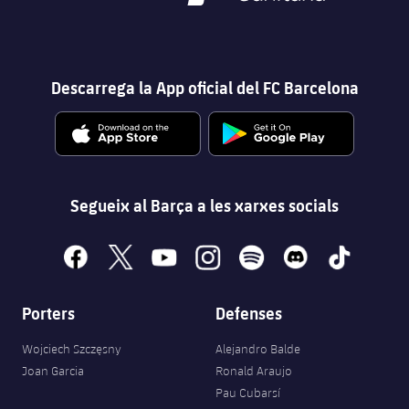
Descarrega la App oficial del FC Barcelona
Segueix al Barça a les xarxes socials
facebook
x
youtube
instagram
spotify
discord
tiktok
Porters
Defenses
Wojciech Szczęsny
Alejandro Balde
Joan Garcia
Ronald Araujo
Pau Cubarsí