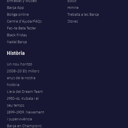
Entradas y Museo
Escut
Barça App
Himne
Botiga online
Treballa a les Barça
Centre d’Ajuda/FAQs
Stores
Fes-te Beta Tester
Black Friday
Nadal Barça
Història
Un nou horitzó
2008-20 Els millors
anys de la nostra
història
L'era del Dream Team
1950-61. Kubala i el
seu temps
1899-1909. Naixement
i supervivència
Barça en Champions