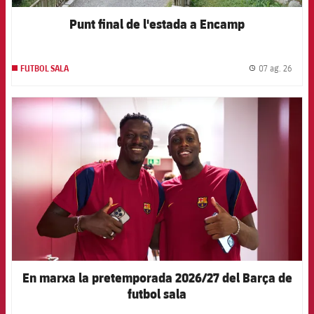
Punt final de l'estada a Encamp
07 ag. 26
FUTBOL SALA
label.
FCB Barcelona badge
En marxa la pretemporada 2026/27 del Barça de
futbol sala