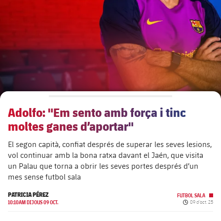
plusicon
més
Junta Directiva
plusicon
més
Estructura executiva
Barça Academy
plusicon
més
Organigrames
Més que un club
chevron-right
label.aria.chevronright
Adolfo: "Em sento amb força i tinc
Dècada a dècada
moltes ganes d’aportar"
Òrgans
Masia 360
chevron-right
label.aria.chevronright
Presidents
El segon capità, confiat després de superar les seves lesions,
vol continuar amb la bona ratxa davant el Jaén, que visita
Documents
La Masia
chevron-right
label.aria.chevronright
Jugadors de llegenda
un Palau que torna a obrir les seves portes després d’un
mes sense futbol sala
Comissions i òrgans
Entrenadors
chevron-right
label.aria.chevronright
PATRICIA PÉREZ
FUTBOL SALA
Data de public
10:10AM DIJOUS 09 OCT.
09 d’oct. 25
Centre de documentació