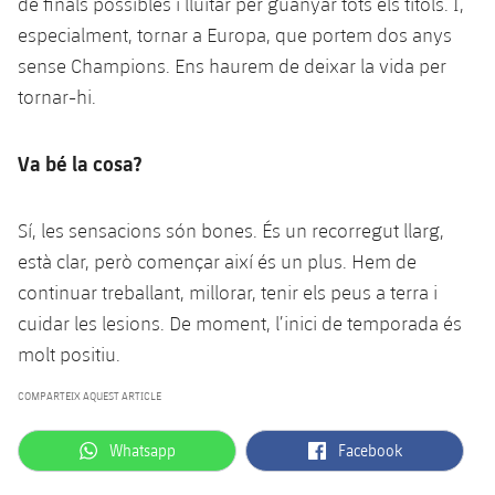
de finals possibles i lluitar per guanyar tots els títols. I,
especialment, tornar a Europa, que portem dos anys
sense Champions. Ens haurem de deixar la vida per
tornar-hi.
Va bé la cosa?
Sí, les sensacions són bones. És un recorregut llarg,
està clar, però començar així és un plus. Hem de
continuar treballant, millorar, tenir els peus a terra i
cuidar les lesions. De moment, l’inici de temporada és
molt positiu.
COMPARTEIX AQUEST ARTICLE
label.aria.whatsapp
label.aria.facebook
Whatsapp
Facebook