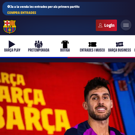
⚽Ja a la venda les entrades per als primers partits
COMPRA ENTRADES
FC Barcelona club badge
b-play
culers-ball
uniform
ticket-full
ticket-vi
BARÇA PLAY
PRETEMPORADA
BOTIGA
ENTRADES I MUSEU
BARÇA BUSINESS