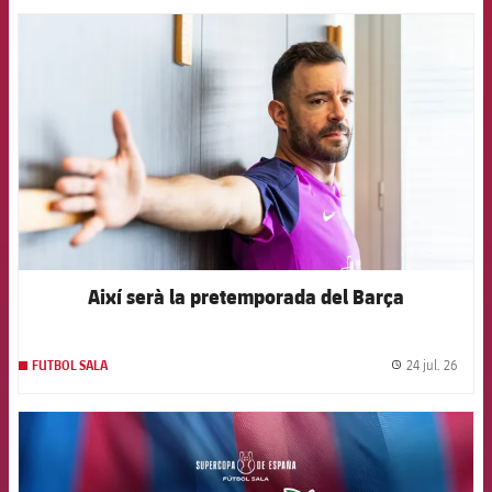
FCB Barcelona badge
Així serà la pretemporada del Barça
24 jul. 26
FUTBOL SALA
label.
FCB Barcelona badge