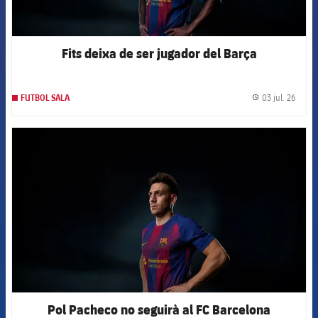
Fits deixa de ser jugador del Barça
03 jul. 26
FUTBOL SALA
label.
FCB Barcelona badge
Pol Pacheco no seguirà al FC Barcelona