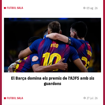
03 ag. 26
FUTBOL SALA
label.
FCB Barcelona badge
El Barça domina els premis de l'AJFS amb sis
guardons
27 jul. 26
FUTBOL SALA
label.