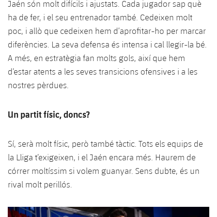
Jaén són molt difícils i ajustats. Cada jugador sap què
ha de fer, i el seu entrenador també. Cedeixen molt
poc, i allò que cedeixen hem d’aprofitar-ho per marcar
diferències. La seva defensa és intensa i cal llegir-la bé.
A més, en estratègia fan molts gols, així que hem
d’estar atents a les seves transicions ofensives i a les
nostres pèrdues.
Un partit físic, doncs?
Sí, serà molt físic, però també tàctic. Tots els equips de
la Lliga t’exigeixen, i el Jaén encara més. Haurem de
córrer moltíssim si volem guanyar. Sens dubte, és un
rival molt perillós.