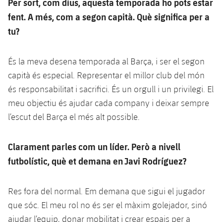
Per sort, com dius, aquesta temporada ho pots estar
fent. A més, com a segon capità. Què significa per a
tu?
És la meva desena temporada al Barça, i ser el segon
capità és especial. Representar el millor club del món
és responsabilitat i sacrifici. És un orgull i un privilegi. El
meu objectiu és ajudar cada company i deixar sempre
l’escut del Barça el més alt possible.
Clarament parles com un líder. Però a nivell
futbolístic, què et demana en Javi Rodríguez?
Res fora del normal. Em demana que sigui el jugador
que sóc. El meu rol no és ser el màxim golejador, sinó
ajudar l’equip, donar mobilitat i crear espais per a