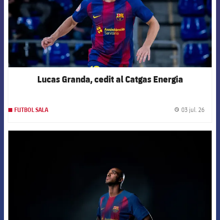
Lucas Granda, cedit al Catgas Energia
03 jul. 26
FUTBOL SALA
label.
FCB Barcelona badge