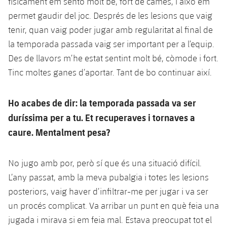
físicament em sento molt bé, fort de cames, i això em
permet gaudir del joc. Després de les lesions que vaig
tenir, quan vaig poder jugar amb regularitat al final de
la temporada passada vaig ser important per a l’equip.
Des de llavors m’he estat sentint molt bé, còmode i fort.
Tinc moltes ganes d’aportar. Tant de bo continuar així.
Ho acabes de dir: la temporada passada va ser
duríssima per a tu. Et recuperaves i tornaves a
caure. Mentalment pesa?
No jugo amb por, però sí que és una situació difícil.
L’any passat, amb la meva pubalgia i totes les lesions
posteriors, vaig haver d’infiltrar-me per jugar i va ser
un procés complicat. Va arribar un punt en què feia una
jugada i mirava si em feia mal. Estava preocupat tot el