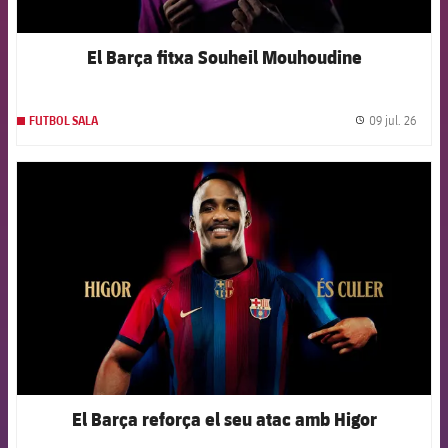
El Barça fitxa Souheil Mouhoudine
09 jul. 26
FUTBOL SALA
label.
FCB Barcelona badge
El Barça reforça el seu atac amb Higor