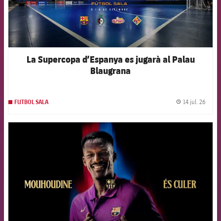
La Supercopa d’Espanya es jugarà al Palau
Blaugrana
14 jul. 26
FUTBOL SALA
label.
FCB Barcelona badge