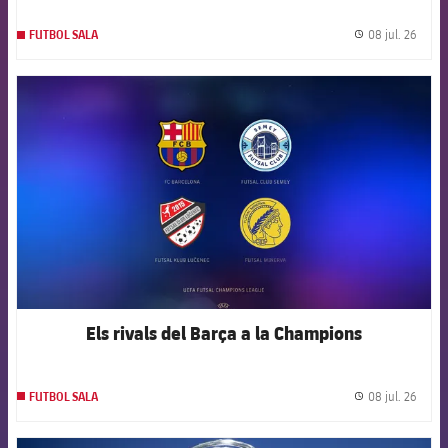
08 jul. 26
FUTBOL SALA
label.
FCB Barcelona badge
Els rivals del Barça a la Champions
08 jul. 26
FUTBOL SALA
label.
FCB Barcelona badge