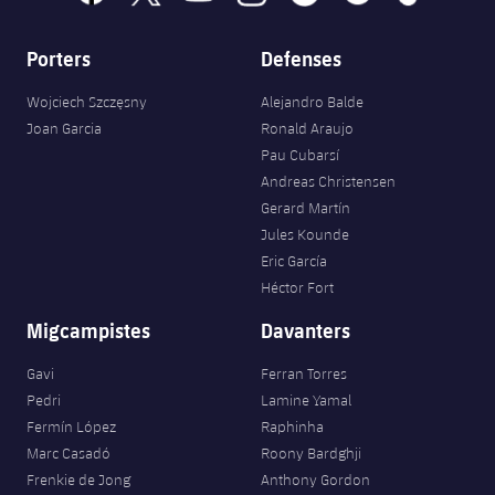
Porters
Defenses
Wojciech Szczęsny
Alejandro Balde
Joan Garcia
Ronald Araujo
Pau Cubarsí
Andreas Christensen
Gerard Martín
Jules Kounde
Eric García
Héctor Fort
Migcampistes
Davanters
Gavi
Ferran Torres
Pedri
Lamine Yamal
Fermín López
Raphinha
Marc Casadó
Roony Bardghji
Frenkie de Jong
Anthony Gordon