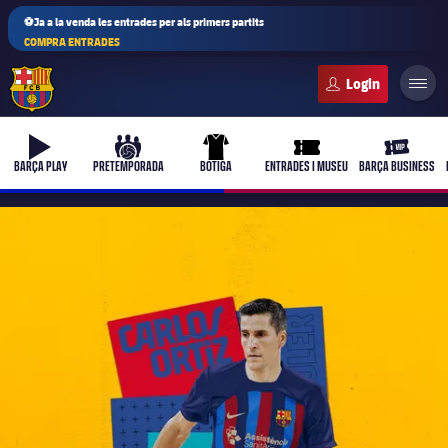
⚽Ja a la venda les entrades per als primers partits
COMPRA ENTRADES
FC Barcelona club badge
b-play
culers-ball
uniform
ticket-full
ticket-vi
BARÇA PLAY
PRETEMPORADA
BOTIGA
ENTRADES I MUSEU
BARÇA BUSINESS