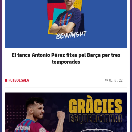
El tanca Antonio Pérez fitxa pel Barça per tres
temporades
01 jul. 22
FUTBOL SALA
label.
FCB Barcelona badge