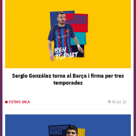
FCB Barcelona badge
Sergio González torna al Barça i firma per tres
temporades
02 jul. 22
FUTBOL SALA
label.
FCB Barcelona badge