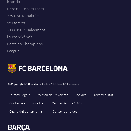
història
L'era del Dream Team
1950-61. Kubala i el
seu temps
1899-1909. Naixement
i supervivència
Barça en Champions
League
© Copyright FC Barcelona
Pàgina Oficial del FC Barcelona
Termes Legals
Política de Privacitat
Cookies
Accessibilitat
Contacta amb nosaltres
Centre D’ajuda/FAQs
Gestió del consentiment
Consent choices
FORÇA BARÇA
203
label.aria.fire
Força Barça
label.aria.forcabarca