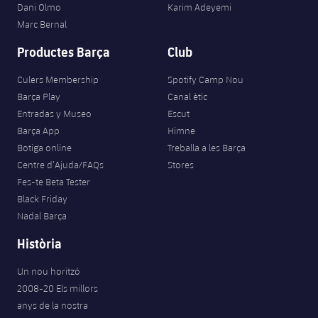
Dani Olmo
Karim Adeyemi
Marc Bernal
Productes Barça
Club
Culers Membership
Spotify Camp Nou
Barça Play
Canal ètic
Entradas y Museo
Escut
Barça App
Himne
Botiga online
Treballa a les Barça
Centre d’Ajuda/FAQs
Stores
Fes-te Beta Tester
Black Friday
Nadal Barça
Història
Un nou horitzó
2008-20 Els millors
anys de la nostra