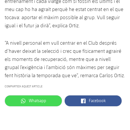
entrenament i cada viatge com si fossin els últims i el
meu cap ho ha agraït perquè he estat centrat en el que
tocava: aportar el màxim possible al grup. Vull seguir
igual i el futur ja dirà”, explica Ortiz.
“A nivell personal em vull centrar en el Club després
d’haver deixat la selecció i crec que físicament agrairé
els moments de recuperació, mentre que a nivell
grupal l’exigència i l’ambició són màximes per seguir
fent història la temporada que ve”, remarca Carlos Ortiz.
COMPARTEIX AQUEST ARTICLE
label.aria.whatsapp
label.aria.facebook
Whatsapp
Facebook