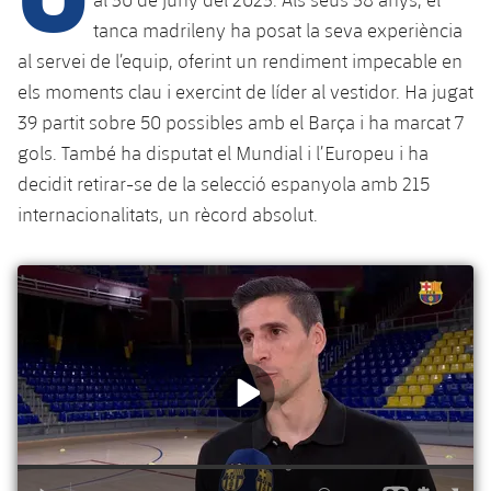
tanca madrileny ha posat la seva experiència
al servei de l’equip, oferint un rendiment impecable en
plusicon
més
els moments clau i exercint de líder al vestidor. Ha jugat
39 partit sobre 50 possibles amb el Barça i ha marcat 7
Instal·lacions
gols. També ha disputat el Mundial i l’Europeu i ha
decidit retirar-se de la selecció espanyola amb 215
Spotify Camp Nou
internacionalitats, un rècord absolut.
Palau Blaugrana
Estadi Johan Cruyff
Barça Cafe
plusicon
més
Ciutat Esportiva
Serveis
plusicon
més
La Masia