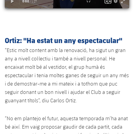
Serveis Mèdics
Acreditacions
Accessibilitat
Instal·lacions
Ortiz: "Ha estat un any espectacular"
“Estic molt content amb la renovació, ha sigut un gran
any a nivell col·lectiu i també a nivell personal. He
encaixat molt bé al vestidor, el grup humà és
espectacular i tenia moltes ganes de seguir un any més
i de demostrar-me a mi mateix i a tothom que puc
seguir donant un bon nivell i ajudar el Club a seguir
guanyant títols”, diu Carlos Ortiz.
“No em plantejo el futur, aquesta temporada m’ha anat
bé així. Em vaig proposar gaudir de cada partit, cada