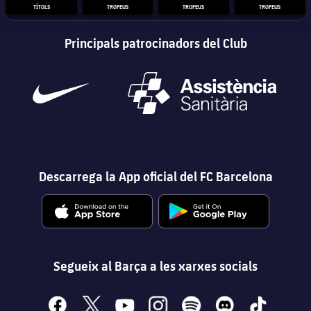
TÍTOLS
TROFEUS
TROFEUS
TROFEUS
Principals patrocinadors del Club
Descarrega la App oficial del FC Barcelona
Segueix al Barça a les xarxes socials
facebook
x
youtube
instagram
spotify
discord
tiktok