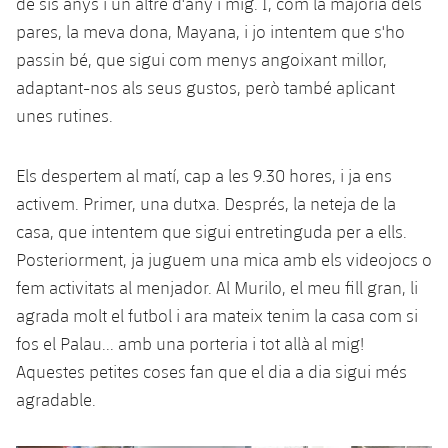
de sis anys i un altre d'any i mig. I, com la majoria dels
Serveis Mèdics
Acreditacions
pares, la meva dona, Mayana, i jo intentem que s'ho
passin bé, que sigui com menys angoixant millor,
Accessibilitat
Instal·lacions
adaptant-nos als seus gustos, però també aplicant
unes rutines.
Els despertem al matí, cap a les 9.30 hores, i ja ens
activem. Primer, una dutxa. Després, la neteja de la
casa, que intentem que sigui entretinguda per a ells.
Posteriorment, ja juguem una mica amb els videojocs o
fem activitats al menjador. Al Murilo, el meu fill gran, li
agrada molt el futbol i ara mateix tenim la casa com si
fos el Palau... amb una porteria i tot allà al mig!
Aquestes petites coses fan que el dia a dia sigui més
agradable.