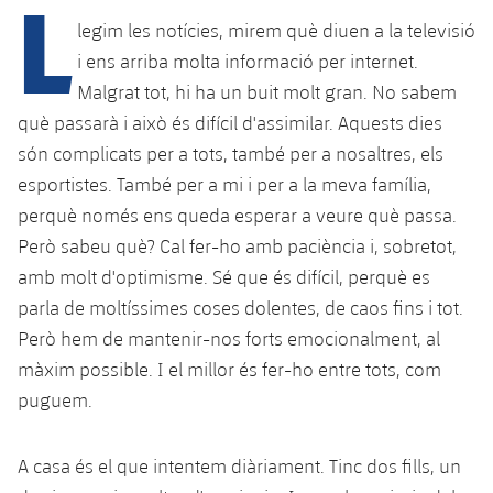
L
legim les notícies, mirem què diuen a la televisió
i ens arriba molta informació per internet.
plusicon
més
Malgrat tot, hi ha un buit molt gran. No sabem
què passarà i això és difícil d'assimilar. Aquests dies
Instal·lacions
són complicats per a tots, també per a nosaltres, els
esportistes. També per a mi i per a la meva família,
Spotify Camp Nou
perquè només ens queda esperar a veure què passa.
Però sabeu què? Cal fer-ho amb paciència i, sobretot,
Palau Blaugrana
amb molt d'optimisme. Sé que és difícil, perquè es
parla de moltíssimes coses dolentes, de caos fins i tot.
Estadi Johan Cruyff
Però hem de mantenir-nos forts emocionalment, al
Barça Cafe
màxim possible. I el millor és fer-ho entre tots, com
plusicon
més
puguem.
Ciutat Esportiva
Serveis
plusicon
més
A casa és el que intentem diàriament. Tinc dos fills, un
La Masia