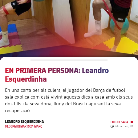
plusicon
més
Junta Directiva
plusicon
més
Estructura executiva
Barça Academy
plusicon
més
Organigrames
Més que un club
chevron-right
label.aria.chevronright
EN PRIMERA PERSONA: Leandro
Dècada a dècada
Esquerdinha
Òrgans
Masia 360
chevron-right
label.aria.chevronright
Presidents
En una carta per als culers, el jugador del Barça de futbol
sala explica com està vivint aquests dies a casa amb els seus
Documents
La Masia
chevron-right
label.aria.chevronright
Jugadors de llegenda
dos fills i la seva dona, lluny del Brasil i apurant la seva
recuperació
Comissions i òrgans
Entrenadors
chevron-right
label.aria.chevronright
LEANDRO ESQUERDINHA
FUTBOL SALA
Data de publicaci
01:00PM DIMARTS 24 MARÇ
24 de març 20
Centre de documentació