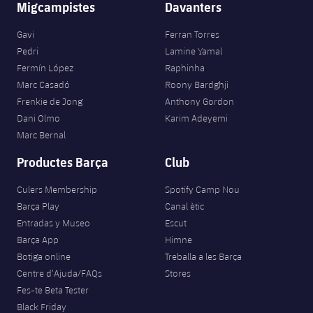
Migcampistes
Davanters
Gavi
Ferran Torres
Pedri
Lamine Yamal
Fermín López
Raphinha
Marc Casadó
Roony Bardghji
Frenkie de Jong
Anthony Gordon
Dani Olmo
Karim Adeyemi
Marc Bernal
Productes Barça
Club
Culers Membership
Spotify Camp Nou
Barça Play
Canal ètic
Entradas y Museo
Escut
Barça App
Himne
Botiga online
Treballa a les Barça
Centre d’Ajuda/FAQs
Stores
Fes-te Beta Tester
Black Friday