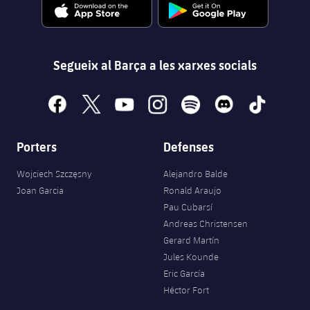
Segueix al Barça a les xarxes socials
facebook
x
youtube
instagram
spotify
discord
tiktok
Porters
Defenses
Wojciech Szczęsny
Alejandro Balde
Joan Garcia
Ronald Araujo
Pau Cubarsí
Andreas Christensen
Gerard Martín
Jules Kounde
Eric García
Héctor Fort