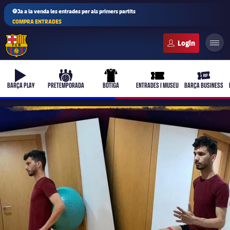
⚽Ja a la venda les entrades per als primers partits
COMPRA ENTRADES
FC Barcelona club badge
b-play
culers-ball
uniform
ticket-full
ticket-vi
BARÇA PLAY
PRETEMPORADA
BOTIGA
ENTRADES I MUSEU
BARÇA BUSINESS