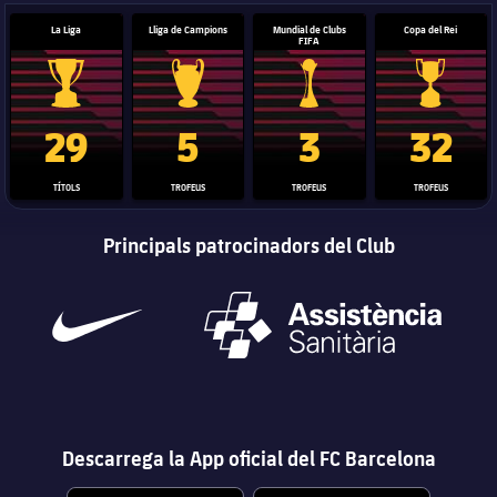
La Liga
Lliga de Campions
Mundial de Clubs
Copa del Rei
FIFA
Trofeu de la Liga
Trofeu de la Lliga de Campions
Trofeu del Mundial de Clubs
Copa del 
29
5
3
32
TÍTOLS
TROFEUS
TROFEUS
TROFEUS
Principals patrocinadors del Club
Descarrega la App oficial del FC Barcelona