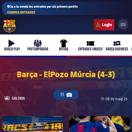
⚽Ja a la venda les entrades per als primers partits
COMPRA ENTRADES
FC Barcelona club badge
b-play
culers-ball
uniform
ticket-full
ticket-vi
BARÇA PLAY
PRETEMPORADA
BOTIGA
ENTRADES I MUSEU
BARÇA BUSINESS
Barça - ElPozo Múrcia (4-3)
35
Icona de càmera
LABEL.ARIA.GALLERY
GALERIA
Data de publicac
08 de maig 26
FC Barcelona club badge
FC Barcelona club badge