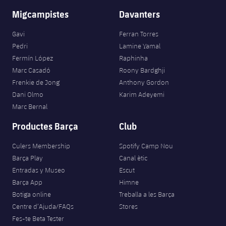
Migcampistes
Davanters
Gavi
Ferran Torres
Pedri
Lamine Yamal
Fermín López
Raphinha
Marc Casadó
Roony Bardghji
Frenkie de Jong
Anthony Gordon
Dani Olmo
Karim Adeyemi
Marc Bernal
Productes Barça
Club
Culers Membership
Spotify Camp Nou
Barça Play
Canal ètic
Entradas y Museo
Escut
Barça App
Himne
Botiga online
Treballa a les Barça
Centre d’Ajuda/FAQs
Stores
Fes-te Beta Tester