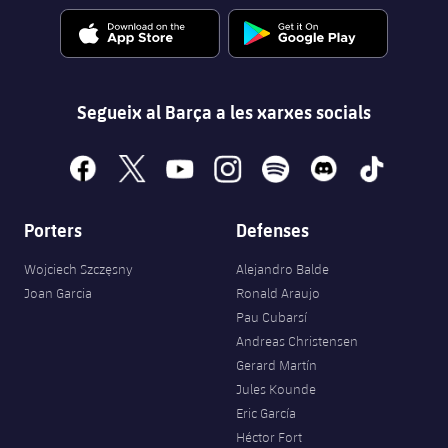
Segueix al Barça a les xarxes socials
facebook
x
youtube
instagram
spotify
discord
tiktok
Porters
Defenses
Wojciech Szczęsny
Alejandro Balde
Joan Garcia
Ronald Araujo
Pau Cubarsí
Andreas Christensen
Gerard Martín
Jules Kounde
Eric García
Héctor Fort