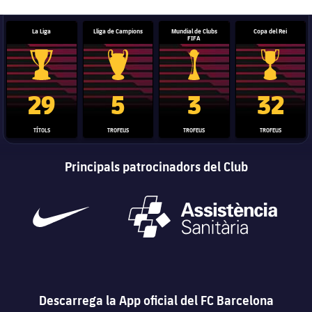
La Liga
Lliga de Campions
Mundial de Clubs
Copa del Rei
FIFA
Trofeu de la Liga
Trofeu de la Lliga de Campions
Trofeu del Mundial de Clubs
Copa del 
29
5
3
32
TÍTOLS
TROFEUS
TROFEUS
TROFEUS
Principals patrocinadors del Club
Descarrega la App oficial del FC Barcelona