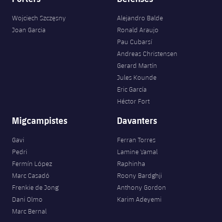
Wojciech Szczęsny
Alejandro Balde
Joan Garcia
Ronald Araujo
Pau Cubarsí
Andreas Christensen
Gerard Martín
Jules Kounde
Eric García
Héctor Fort
Migcampistes
Davanters
Gavi
Ferran Torres
Pedri
Lamine Yamal
Fermín López
Raphinha
Marc Casadó
Roony Bardghji
Frenkie de Jong
Anthony Gordon
Dani Olmo
Karim Adeyemi
Marc Bernal