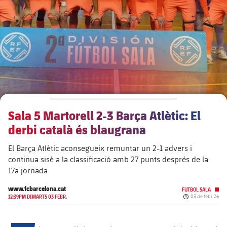
plusicon
més
Junta Directiva
plusicon
més
Estructura executiva
Barça Academy
plusicon
més
Organigrames
Més que un club
chevron-right
label.aria.chevronright
Sala 5 Martorell 2-3 Barça Atlètic: El
Dècada a dècada
derbi català és blaugrana
Òrgans
Masia 360
chevron-right
label.aria.chevronright
Presidents
El Barça Atlètic aconsegueix remuntar un 2-1 advers i
continua sisè a la classificació amb 27 punts després de la
Documents
La Masia
chevron-right
label.aria.chevronright
Jugadors de llegenda
17a jornada
www.fcbarcelona.cat
Comissions i òrgans
FUTBOL SALA
Entrenadors
chevron-right
label.aria.chevronright
Data de publicac
12:39PM DIMARTS 03 FEBR.
03 de febr. 26
Centre de documentació