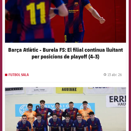
Barça Atlètic - Burela FS: El filial continua lluitant
per posicions de playoff (4-3)
13 abr. 26
FUTBOL SALA
label.
FCB Barcelona badge