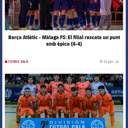
Barça Atlètic - Màlaga FS: El filial rescata un punt
amb èpica (4-4)
26 gen. 26
FUTBOL SALA
label.
FCB Barcelona badge