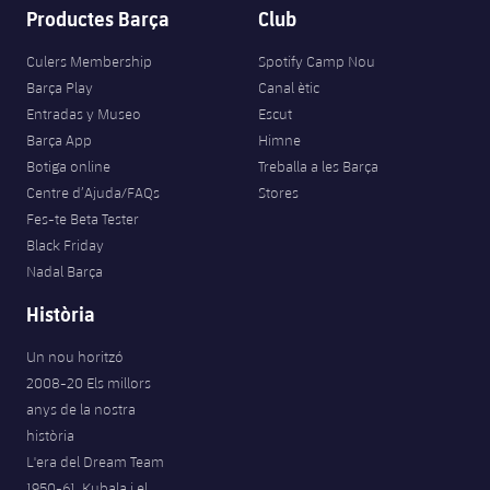
Productes Barça
Club
Culers Membership
Spotify Camp Nou
Barça Play
Canal ètic
Entradas y Museo
Escut
Barça App
Himne
Botiga online
Treballa a les Barça
Centre d’Ajuda/FAQs
Stores
Fes-te Beta Tester
Black Friday
Nadal Barça
Història
Un nou horitzó
2008-20 Els millors
anys de la nostra
història
L'era del Dream Team
1950-61. Kubala i el