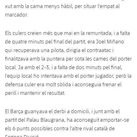
xut amb la cama menys hàbil, per situar l'empat al
marcador.
Els culers creien més que mai en la remuntada, i a falta
de quatre minuts pel final del partit, era Joel Miñano
qui recuperava una pilota, dirigia el contraatac i
finalitzava amb la puntera per sota les cames del porter
local. Ja amb el 2-3, i a falta de dos minuts pel final,
l'equip local ho intentava amb el porter jugador, però la
defensa culer era molt sòlida i aconseguia frenar el
perill i mantenir el resultat.
El Barça guanyava el derbi a domicili, i junt amb el
partit del Palau Blaugrana, ha aconseguit emportar-se
els 6 punts possibles contra l'altre rival català de
Segona Divisió.