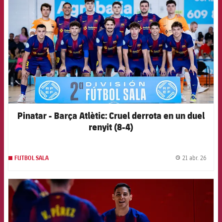
Pinatar - Barça Atlètic: Cruel derrota en un duel
renyit (8-4)
21 abr. 26
FUTBOL SALA
label.
FCB Barcelona badge