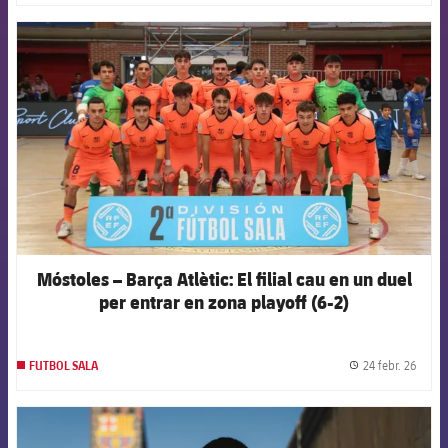
FCB Barcelona badge
Móstoles – Barça Atlètic: El filial cau en un duel
per entrar en zona playoff (6-2)
24 febr. 26
FUTBOL SALA
label.
FCB Barcelona badge