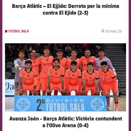
Barça Atlètic – El Ejjido: Derrota per la mínima
contra El Ejido (2-3)
16 març 26
FUTBOL SALA
label.
FCB Barcelona badge
Avanza Jaén - Barça Atlètic: Victòria contundent
a l'Olivo Arena (0-4)