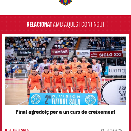
label.aria.barcelona
RELACIONAT
AMB AQUEST CONTINGUT
FCB Barcelona badge
Final agredolç per a un curs de creixement
18 maig 26
FUTBOL SALA