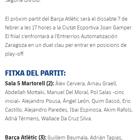
El pròxim partit del Barça Atlètic serà el dissabte 7 de
febrer a les 17 hores a la Ciutat Esportiva Joan Gamper.
El filial s'enfrontarà a l'Entrerríos Automatización
Zaragoza en un duel clau per entrar en posicions de
play-off.
FITXA DEL PARTIT:
Sala 5 Martorell (2):
Àlex Cervera, Arnau Graell,
Abdellah Mottaki, Manuel Del Moral, Pol Salas -cinc
inicial- Alejandro Pousa, Ángel León, Quim Gassó, Eric
Castillo, Alejandro Paredes, Ibai Espinosa, Akim Rafols,
Adrià Térmens, Wallace Da Cruz Silva.
Barça Atlètic (3):
Guillem Beumala, Adrián Tapias,