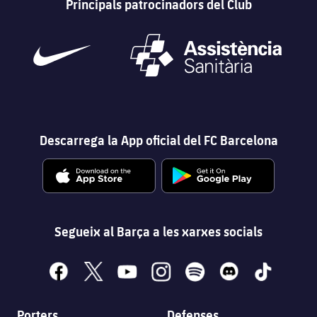
Principals patrocinadors del Club
Descarrega la App oficial del FC Barcelona
Segueix al Barça a les xarxes socials
facebook
x
youtube
instagram
spotify
discord
tiktok
Porters
Defenses