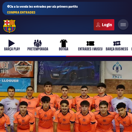
⚽Ja a la venda les entrades per als primers partits
COMPRA ENTRADES
FC Barcelona club badge
b-play
culers-ball
uniform
ticket-full
ticket-vi
BARÇA PLAY
PRETEMPORADA
BOTIGA
ENTRADES I MUSEU
BARÇA BUSINESS