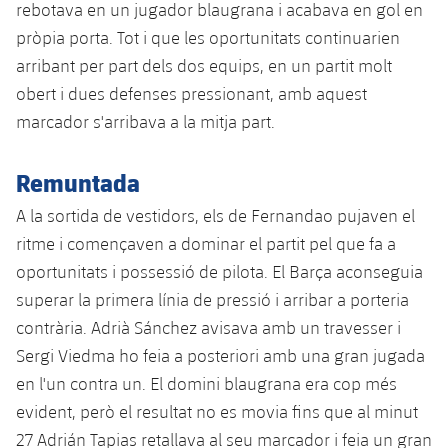
rebotava en un jugador blaugrana i acabava en gol en
Serveis Mèdics
Acreditacions
pròpia porta. Tot i que les oportunitats continuarien
Accessibilitat
arribant per part dels dos equips, en un partit molt
Instal·lacions
obert i dues defenses pressionant, amb aquest
marcador s'arribava a la mitja part.
Remuntada
A la sortida de vestidors, els de Fernandao pujaven el
ritme i començaven a dominar el partit pel que fa a
oportunitats i possessió de pilota. El Barça aconseguia
superar la primera línia de pressió i arribar a porteria
contrària. Adrià Sánchez avisava amb un travesser i
Sergi Viedma ho feia a posteriori amb una gran jugada
en l'un contra un. El domini blaugrana era cop més
evident, però el resultat no es movia fins que al minut
27 Adrián Tapias retallava al seu marcador i feia un gran