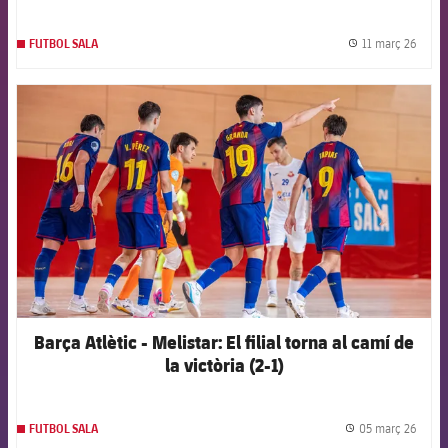
11 març 26
FUTBOL SALA
label.
FCB Barcelona badge
Barça Atlètic - Melistar: El filial torna al camí de
la victòria (2-1)
05 març 26
FUTBOL SALA
label.