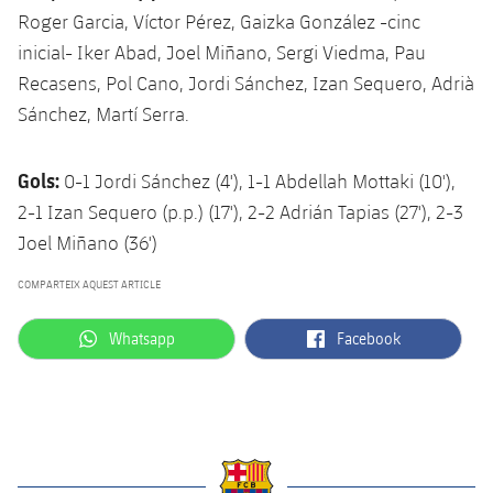
Roger Garcia, Víctor Pérez, Gaizka González -cinc
inicial- Iker Abad, Joel Miñano, Sergi Viedma, Pau
Recasens, Pol Cano, Jordi Sánchez, Izan Sequero, Adrià
Sánchez, Martí Serra.
Gols:
0-1 Jordi Sánchez (4'), 1-1 Abdellah Mottaki (10'),
2-1 Izan Sequero (p.p.) (17'), 2-2 Adrián Tapias (27'), 2-3
Joel Miñano (36')
COMPARTEIX AQUEST ARTICLE
label.aria.whatsapp
label.aria.facebook
Whatsapp
Facebook