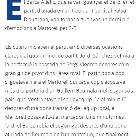
E
l Barça Atlètic, que ja van guanyar el derbi en el
partit d'anada en un trepidant partit al Palau
Blaugrana, van tornar a guanyar un derbi ple
plusicon
més
d'emocions a Martorell per 2-3.
Instal·lacions
Els culers iniciaven el partit amb diverses ocasions
Spotify Camp Nou
clares i, al quart minut de partit, Jordi Sánchez definia a
la perfecció la passada de Sergi Viedma després d'un
Palau Blaugrana
gran gir de pivot dins l'àrea rival. El partit poc a poc
s'igualava, i era el Martorell qui cada cop s'acostava
Estadi Johan Cruyff
més a la porteria d'un Guillem Beumala molt segur sota
pals, que s'enfrontava al seu exequip. Ja al minut 10,
Barça Cafe
després d'una bona transició de l'equip local, el
plusicon
més
Martorell posava l'1-1 al marcador. Uns minuts més
Ciutat Esportiva
tard, el Barça rebia el segon gol després d'una bona
Serveis
plusicon
més
aturada de Beumala en l'un contra un, que finalment
La Masia