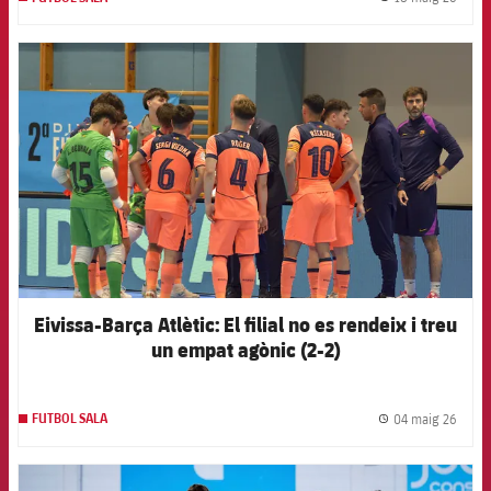
label.
FCB Barcelona badge
Eivissa-Barça Atlètic: El filial no es rendeix i treu
un empat agònic (2-2)
04 maig 26
FUTBOL SALA
label.
FCB Barcelona badge