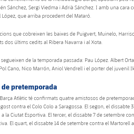
én Sánchez, Sergi Viedma i Adrià Sánchez. I amb una cara
ol López, que arriba procedent del Mataró.
cions que cobreixen les baixes de Puigvert, Muinelo, Harriso
s dos últims cedits al Ribera Navarra i al Xota.
s segueixen de la temporada passada: Pau López. Albert Ort
l Cano, Nico Marrón, Aniol Vendrell i el porter del juvenil I
 de pretemporada
arça Atlètic té confirmats quatre amistosos de pretemporada
gost contra el Colo Colo a Saragossa. El segon, el dissabte 3
a a la Ciutat Esportiva. El tercer, el dissabte 7 de setembre con
tiva. El quart, el dissabte 14 de setembre contra el Martorell 