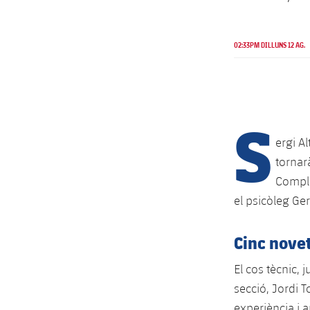
02:33PM DILLUNS 12 AG.
S
ergi A
tornar
Complet
el psicòleg Ge
Cinc nove
El cos tècnic, 
secció, Jordi 
experiència i 