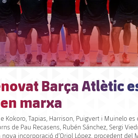
novat Barça Atlètic e
 en marxa
e Kokoro, Tapias, Harrison, Puigvert i Muinelo es
orns de Pau Recasens, Rubén Sánchez, Sergi Vied
a nova incorporació d’Oriol López, procedent del 