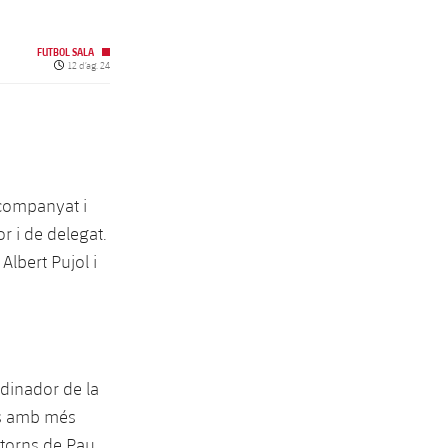
FUTBOL SALA
Data de publicació
12 d’ag. 24
acompanyat i
 i de delegat.
Albert Pujol i
rdinador de la
ors amb més
etorns de Pau