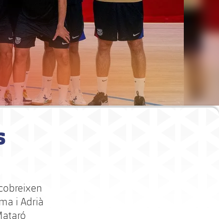
s
 cobreixen
ma i Adrià
Mataró