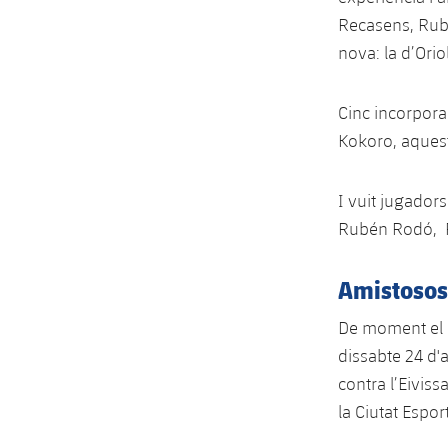
Recasens, Rub
nova: la d’Ori
Cinc incorpora
Kokoro, aquest
I vuit jugador
Rubén Rodó, Po
Amistosos
De moment el B
dissabte 24 d'a
contra l’Eiviss
la Ciutat Espor