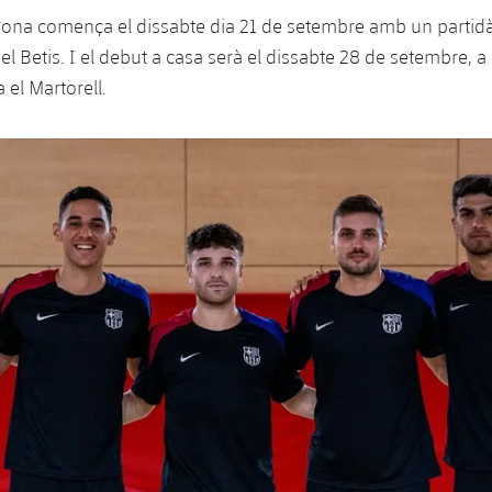
gona comença el dissabte dia 21 de setembre amb un partidàs
l Betis. I el debut a casa serà el dissabte 28 de setembre, a
 el Martorell.