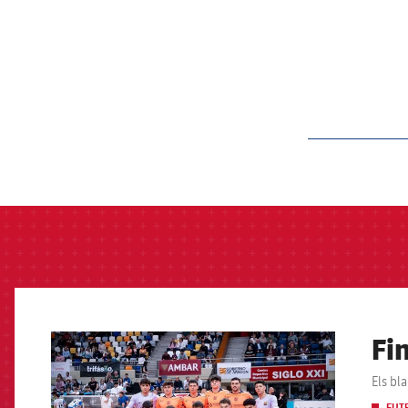
label.aria.barcelon
Fi
FCB Barcelona badge
Els bl