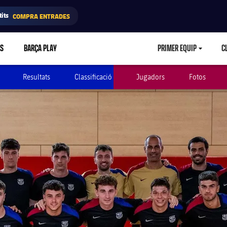
its
COMPRA ENTRADES
RS
BARÇA PLAY
PRIMER EQUIP
C
LABEL.ARIA.CA
Resultats
Classificació
Jugadors
Fotos