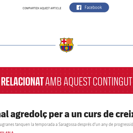
label.aria.facebook
Facebook
COMPARTEIX AQUEST ARTICLE
a
RELACIONAT
AMB AQUEST CONTINGUT
nal agredolç per a un curs de cr
augranes tanquen la temporada a Saragossa després d’un any de progressió 