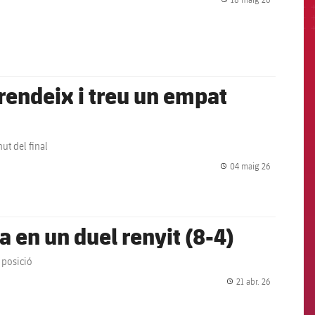
label.share.
s rendeix i treu un empat
ut del final
04 maig 26
label.share.
ta en un duel renyit (8-4)
 posició
21 abr. 26
label.share.