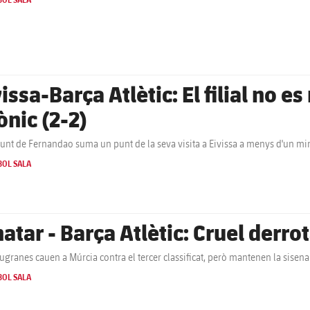
BOL SALA
issa-Barça Atlètic: El filial no e
ònic (2-2)
junt de Fernandao suma un punt de la seva visita a Eivissa a menys d'un min
BOL SALA
atar - Barça Atlètic: Cruel derro
augranes cauen a Múrcia contra el tercer classificat, però mantenen la sisena
BOL SALA