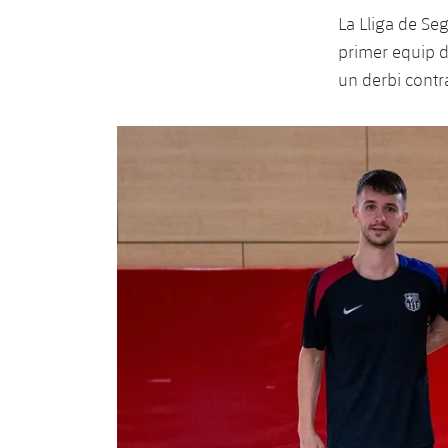
La Lliga de Se
primer equip de
un derbi contra