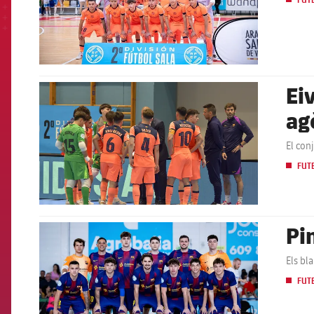
FUT
Eiv
FCB Barcelona badge
ag
El con
FUT
Pin
FCB Barcelona badge
Els bl
FUT