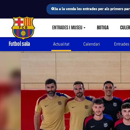
⚽Ja a la venda les entrades per als primers part
ENTRADES I MUSEU
BOTIGA
CULE
LABEL.SHARE.CARETDOWN
FC Barcelona club badge
Futbol sala
Actualitat
Calendari
Entrades