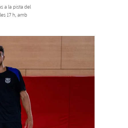
 a la pista del
 les 17 h, amb