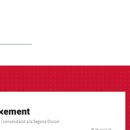
eixement
i consolidació a la Segona Divisió
18 maig 26