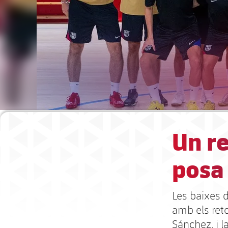
Un re
posa
Les baixes d
amb els ret
Sánchez, i l