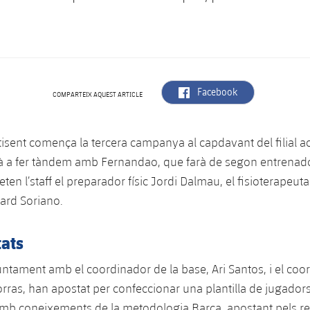
label.aria.facebook
Facebook
COMPARTEIX AQUEST ARTICLE
ltisent comença la tercera campanya al capdavant del filial 
à a fer tàndem amb Fernandao, que farà de segon entrenador
en l’staff el preparador físic Jordi Dalmau, el fisioterapeuta 
rard Soriano.
tats
juntament amb el coordinador de la base, Ari Santos, i el coo
Torras, han apostat per confeccionar una plantilla de jugad
amb coneixements de la metodologia Barça, apostant pels r