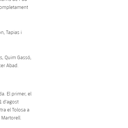
 completament
n, Tapias i
as, Quim Gassó,
ker Abad.
. El primer, el
1 d'agost
tra el Tolosa a
a Martorell.