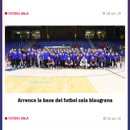
28 oct. 19
FUTBOL SALA
label.
FCB Barcelona badge
Arrenca la base del futbol sala blaugrana
26 set. 19
FUTBOL SALA
label.