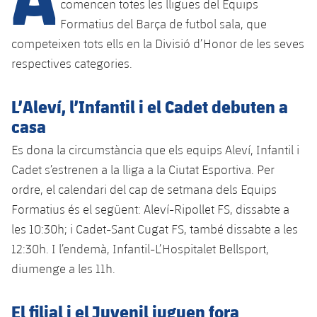
comencen totes les lligues del Equips
Formatius del Barça de futbol sala, que
competeixen tots ells en la Divisió d’Honor de les seves
plusicon
més
respectives categories.
Instal·lacions
L’Aleví, l’Infantil i el Cadet debuten a
Spotify Camp Nou
casa
Es dona la circumstància que els equips Aleví, Infantil i
Palau Blaugrana
Cadet s’estrenen a la lliga a la Ciutat Esportiva. Per
ordre, el calendari del cap de setmana dels Equips
Estadi Johan Cruyff
Formatius és el següent: Aleví-Ripollet FS, dissabte a
les 10:30h; i Cadet-Sant Cugat FS, també dissabte a les
Barça Cafe
12:30h. I l’endemà, Infantil-L’Hospitalet Bellsport,
plusicon
més
diumenge a les 11h.
Ciutat Esportiva
Serveis
plusicon
més
El filial i el Juvenil juguen fora
La Masia