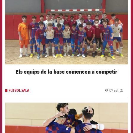
Els equips de la base comencen a competir
07 set. 21
FUTBOL SALA
label.
FCB Barcelona badge