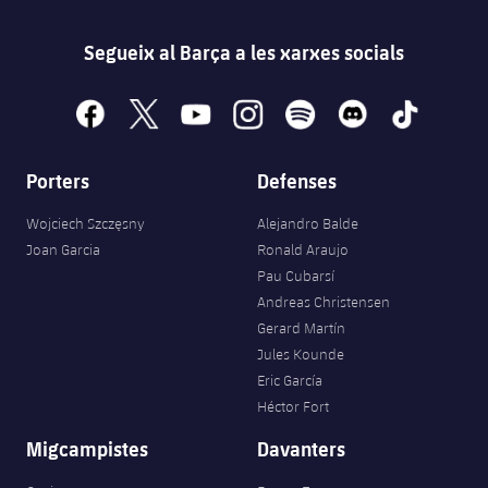
Segueix al Barça a les xarxes socials
facebook
x
youtube
instagram
spotify
discord
tiktok
Porters
Defenses
Wojciech Szczęsny
Alejandro Balde
Joan Garcia
Ronald Araujo
Pau Cubarsí
Andreas Christensen
Gerard Martín
Jules Kounde
Eric García
Héctor Fort
Migcampistes
Davanters