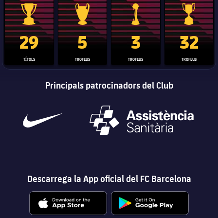
Trofeu de la Liga
Trofeu de la Lliga de Campions
Trofeu del Mundial de Clubs
Copa del 
29
5
3
32
TÍTOLS
TROFEUS
TROFEUS
TROFEUS
Principals patrocinadors del Club
Descarrega la App oficial del FC Barcelona