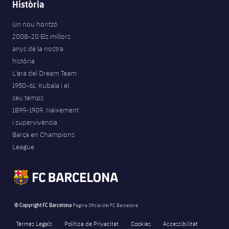
Història
Un nou horitzó
2008-20 Els millors
anys de la nostra
història
L'era del Dream Team
1950-61. Kubala i el
seu temps
1899-1909. Naixement
i supervivència
Barça en Champions
League
© Copyright FC Barcelona
Pàgina Oficial del FC Barcelona
Termes Legals
Política de Privacitat
Cookies
Accessibilitat