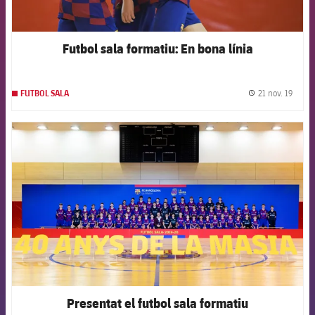
Futbol sala formatiu: En bona línia
21 nov. 19
FUTBOL SALA
label.
FCB Barcelona badge
Presentat el futbol sala formatiu