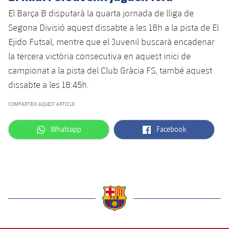
Serveis Mèdics
Acreditacions
El Barça B disputarà la quarta jornada de lliga de
Segona Divisió aquest dissabte a les 18h a la pista de El
Accessibilitat
Instal·lacions
Ejido Futsal, mentre que el Juvenil buscarà encadenar
la tercera victòria consecutiva en aquest inici de
campionat a la pista del Club Gràcia FS, també aquest
dissabte a les 18:45h.
COMPARTEIX AQUEST ARTICLE
label.aria.whatsapp
label.aria.facebook
Whatsapp
Facebook
label.aria.barcelona