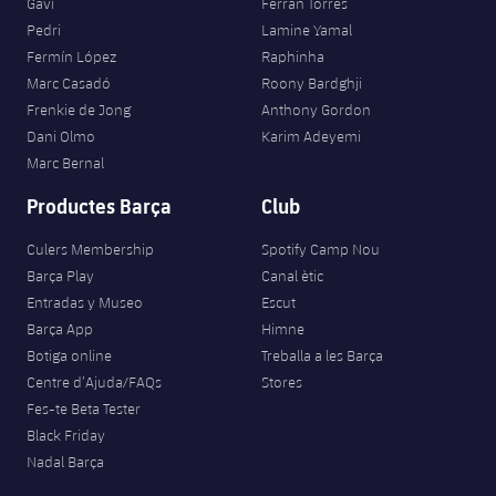
Gavi
Ferran Torres
Pedri
Lamine Yamal
Fermín López
Raphinha
Marc Casadó
Roony Bardghji
Frenkie de Jong
Anthony Gordon
Dani Olmo
Karim Adeyemi
Marc Bernal
Productes Barça
Club
Culers Membership
Spotify Camp Nou
Barça Play
Canal ètic
Entradas y Museo
Escut
Barça App
Himne
Botiga online
Treballa a les Barça
Centre d’Ajuda/FAQs
Stores
Fes-te Beta Tester
Black Friday
Nadal Barça