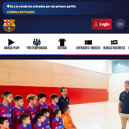
⚽Ja a la venda les entrades per als primers partits
COMPRA ENTRADES
FC Barcelona club badge
b-play
culers-ball
uniform
ticket-full
ticket-vi
BARÇA PLAY
PRETEMPORADA
BOTIGA
ENTRADES I MUSEU
BARÇA BUSINESS