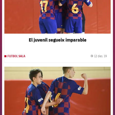
El juvenil segueix imparable
12 des. 19
FUTBOL SALA
label.
FCB Barcelona badge