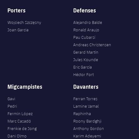
Jugadors
Classificació
Juvenil
Porters
Defenses
Notícies
Atletisme
plusicon
més
Fotos
Infantil
Wojciech Szczęsny
Alejandro Balde
Actualitat
Bàsquet en cadira de rodes
Joan Garcia
Ronald Araujo
plusicon
més
Història
Pau Cubarsí
Aleví
Masculí
Actualitat
Andreas Christensen
Hockey gel
plusicon
més
Palmarès
Gerard Martín
Femení
Jugadors
Jules Kounde
Actualitat
Hoquei herba
plusicon
més
Eric García
Agenda
Héctor Fort
Calendari
Jugadors
Notícies
Patinatge artístic
plusicon
més
Migcampistes
Davanters
Resultats
Calendari
Hockey Herba Masculí
Escola de Patinatge
Actualitat
Gavi
Ferran Torres
Classificació
Pedri
Lamine Yamal
Resultats
Hockey Herba Femení
Plantilla
Rugby
Fermín López
Raphinha
plusicon
més
Marc Casadó
Roony Bardghji
Classificació
Agenda
Frenkie de Jong
Anthony Gordon
Actualitat
Voleibol
plusicon
més
Dani Olmo
Karim Adeyemi