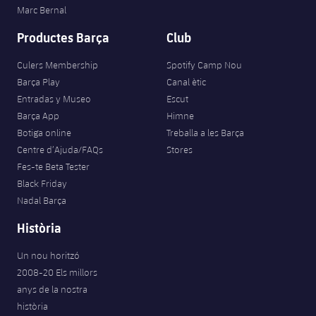
Marc Bernal
Jugadors
Notícies
Apunta't a les amateurs
plusicon
més
Productes Barça
Club
Calendari
Voleibol masculí
Apunta't a les amateurs
Culers Membership
Spotify Camp Nou
PLUSICON
MÉS
Barça Play
Canal ètic
Resultats
Voleibol femení
Carnet de l'Esportista Amateur
League of Legends
Entradas y Museo
Escut
Barça App
Himne
Classificació
VALORANT Rising
Botiga online
Treballa a les Barça
Centre d’Ajuda/FAQs
Stores
Fotos
VALORANT Game Changers
Fes-te Beta Tester
Black Friday
eFootball
Nadal Barça
Història
Un nou horitzó
2008-20 Els millors
anys de la nostra
història