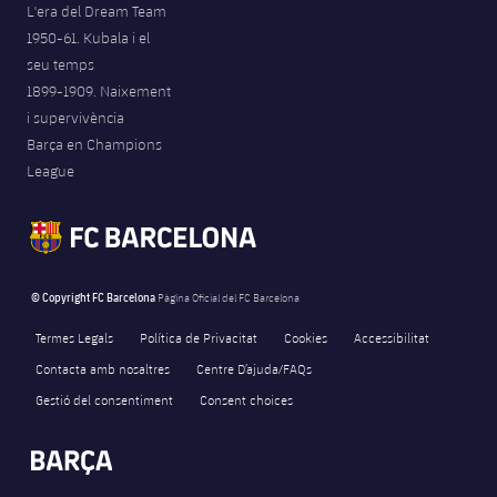
L'era del Dream Team
1950-61. Kubala i el
seu temps
1899-1909. Naixement
i supervivència
Barça en Champions
League
© Copyright FC Barcelona
Pàgina Oficial del FC Barcelona
Termes Legals
Política de Privacitat
Cookies
Accessibilitat
Contacta amb nosaltres
Centre D’ajuda/FAQs
Gestió del consentiment
Consent choices