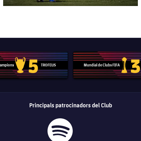
5
3
 Campions
TROFEUS
Mundial de Clubs FIFA
Trofeu de la Lliga de Campions
Trofeu del
Principals patrocinadors del Club