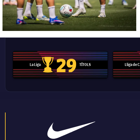
29
La Liga
TÍTOLS
Lliga de
Trofeu de la Liga