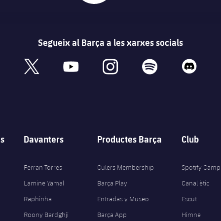
Segueix al Barça a les xarxes socials
book
x
youtube
instagram
spotify
discord
s
Davanters
Productes Barça
Club
Ferran Torres
Culers Membership
Spotify Camp
Lamine Yamal
Barça Play
Canal ètic
Raphinha
Entradas y Museo
Escut
Roony Bardghji
Barça App
Himne