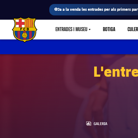
⚽Ja a la venda les entrades per als primers part
ENTRADES I MUSEU
BOTIGA
CULE
LABEL.SHARE.CARETDOWN
FC Barcelona club badge
L'entr
LABEL.ARIA.GALLERY
GALERIA