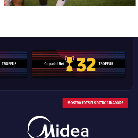
32
TROFEUS
Copa del Rei
TROFEUS
 Mundial de Clubs
Copa del Rei
MOSTRA TOTS ELS PATROCINADORS