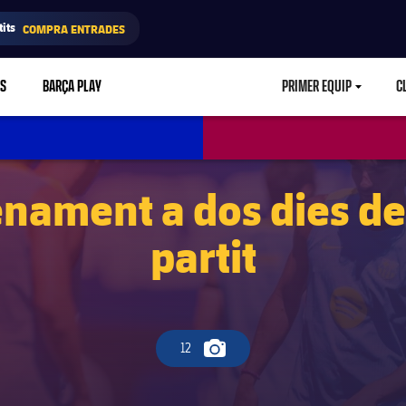
its
COMPRA ENTRADES
RS
BARÇA PLAY
PRIMER EQUIP
C
LABEL.ARIA.CA
enament a dos dies de 
partit
12
Icona de càmera