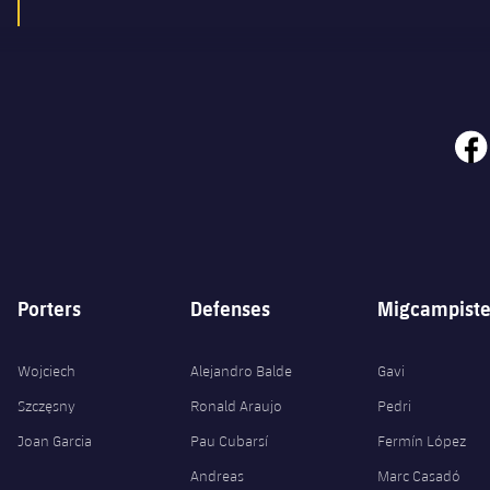
face
Porters
Defenses
Migcampiste
Wojciech
Alejandro Balde
Gavi
Szczęsny
Ronald Araujo
Pedri
Joan Garcia
Pau Cubarsí
Fermín López
Andreas
Marc Casadó