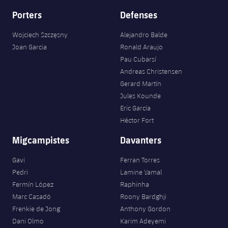
Jugadors
Notícies
Porters
Defenses
Apunta't a les amateurs
plusicon
més
Calendari
Wojciech Szczęsny
Alejandro Balde
Voleibol masculí
Apunta't a les amateurs
Joan Garcia
Ronald Araujo
PLUSICON
MÉS
Pau Cubarsí
Resultats
Voleibol femení
Carnet de l'Esportista Amateur
League of Legends
Andreas Christensen
Gerard Martín
Classificació
VALORANT Rising
Jules Kounde
Eric García
Fotos
VALORANT Game Changers
Héctor Fort
Migcampistes
Davanters
eFootball
Gavi
Ferran Torres
Pedri
Lamine Yamal
Fermín López
Raphinha
Marc Casadó
Roony Bardghji
Frenkie de Jong
Anthony Gordon
Dani Olmo
Karim Adeyemi