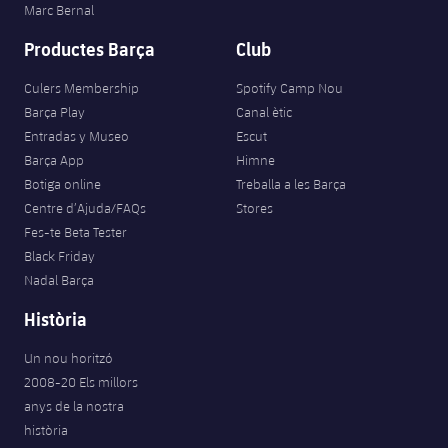
Marc Bernal
Productes Barça
Club
Culers Membership
Spotify Camp Nou
Barça Play
Canal ètic
Entradas y Museo
Escut
Barça App
Himne
Botiga online
Treballa a les Barça
Centre d’Ajuda/FAQs
Stores
Fes-te Beta Tester
Black Friday
Nadal Barça
Història
Un nou horitzó
2008-20 Els millors
anys de la nostra
història