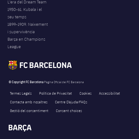
L'era del Dream Team
1950-61. Kubala i el
seu temps
1899-1909. Naixement
i supervivència
Barça en Champions
League
© Copyright FC Barcelona
Pàgina Oficial del FC Barcelona
Termes Legals
Política de Privacitat
Cookies
Accessibilitat
Contacta amb nosaltres
Centre D’ajuda/FAQs
Gestió del consentiment
Consent choices