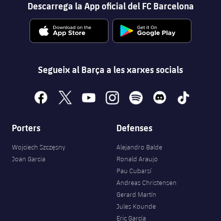
Descarrega la App oficial del FC Barcelona
Jugadors
Notícies
Apunta't a les amateurs
plusicon
més
Calendari
Voleibol masculí
Apunta't a les amateurs
PLUSICON
MÉS
Resultats
Voleibol femení
Carnet de l'Esportista Amateur
League of Legends
Segueix al Barça a les xarxes socials
Classificació
VALORANT Rising
facebook
x
youtube
instagram
spotify
discord
tiktok
Fotos
VALORANT Game Changers
Porters
Defenses
eFootball
Wojciech Szczęsny
Alejandro Balde
Joan Garcia
Ronald Araujo
Pau Cubarsí
Andreas Christensen
Gerard Martín
Jules Kounde
Eric García