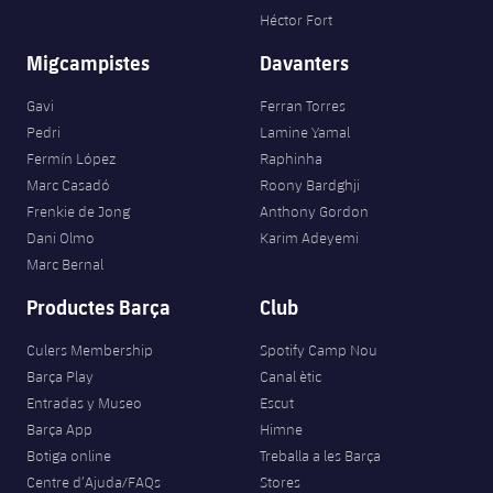
Héctor Fort
Migcampistes
Davanters
Gavi
Ferran Torres
Pedri
Lamine Yamal
Fermín López
Raphinha
Marc Casadó
Roony Bardghji
Frenkie de Jong
Anthony Gordon
Dani Olmo
Karim Adeyemi
Marc Bernal
Productes Barça
Club
Culers Membership
Spotify Camp Nou
Barça Play
Canal ètic
Entradas y Museo
Escut
Barça App
Himne
Botiga online
Treballa a les Barça
Centre d’Ajuda/FAQs
Stores