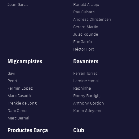
Joan Garcia
Ronald Araujo
Pau Cubarsí
Andreas Christensen
Gerard Martín
Jules Kounde
Eric García
Héctor Fort
Migcampistes
Davanters
Gavi
Ferran Torres
Pedri
Lamine Yamal
Fermín López
Raphinha
Marc Casadó
Roony Bardghji
Frenkie de Jong
Anthony Gordon
Dani Olmo
Karim Adeyemi
Marc Bernal
Productes Barça
Club