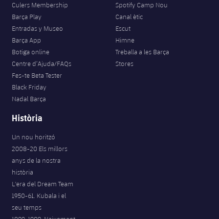
Culers Membership
Spotify Camp Nou
Barça Play
Canal ètic
Entradas y Museo
Escut
Barça App
Himne
Botiga online
Treballa a les Barça
Centre d’Ajuda/FAQs
Stores
Fes-te Beta Tester
Black Friday
Nadal Barça
Història
Un nou horitzó
2008-20 Els millors
anys de la nostra
història
L'era del Dream Team
1950-61. Kubala i el
seu temps
1899-1909. Naixement