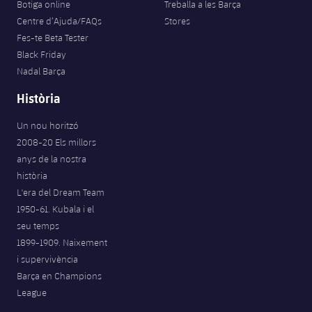
Botiga online
Treballa a les Barça
Jugadors
Notícies
Apunta't a les amateurs
Centre d’Ajuda/FAQs
Stores
plusicon
més
Fes-te Beta Tester
Calendari
Voleibol masculí
Black Friday
Apunta't a les amateurs
PLUSICON
MÉS
Nadal Barça
Resultats
Voleibol femení
Carnet de l'Esportista Amateur
League of Legends
Història
Classificació
Un nou horitzó
VALORANT Rising
2008-20 Els millors
Fotos
anys de la nostra
VALORANT Game Changers
història
L'era del Dream Team
eFootball
1950-61. Kubala i el
seu temps
1899-1909. Naixement
i supervivència
Barça en Champions
League