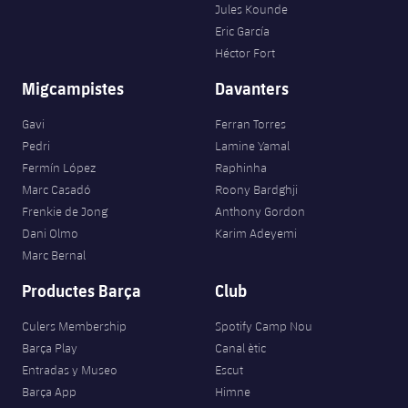
Jugadors
Jules Kounde
Classificació
Juvenil
Notícies
Atletisme
Eric García
plusicon
més
Héctor Fort
Fotos
Infantil
Actualitat
Bàsquet en cadira de rodes
Migcampistes
Davanters
plusicon
més
Història
Aleví
Masculí
Gavi
Ferran Torres
Actualitat
Hockey gel
plusicon
més
Palmarès
Pedri
Lamine Yamal
Fermín López
Raphinha
Femení
Jugadors
Actualitat
Hoquei herba
Marc Casadó
Roony Bardghji
plusicon
més
Frenkie de Jong
Anthony Gordon
Agenda
Calendari
Jugadors
Notícies
Patinatge artístic
Dani Olmo
Karim Adeyemi
plusicon
més
Marc Bernal
Resultats
Calendari
Hockey Herba Masculí
Escola de Patinatge
Actualitat
Productes Barça
Club
Classificació
Resultats
Hockey Herba Femení
Culers Membership
Spotify Camp Nou
Plantilla
Rugby
plusicon
més
Barça Play
Canal ètic
Classificació
Entradas y Museo
Escut
Agenda
Actualitat
Voleibol
plusicon
més
Barça App
Himne