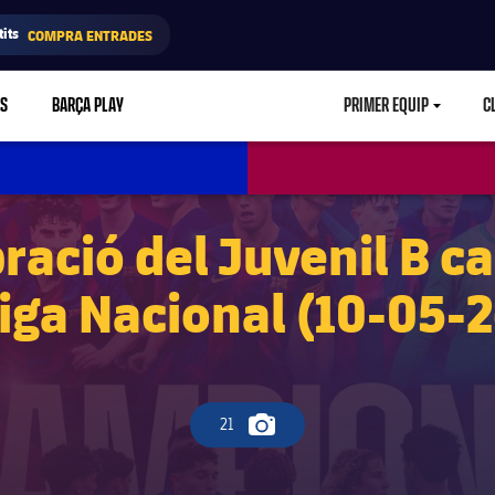
its
COMPRA ENTRADES
RS
BARÇA PLAY
PRIMER EQUIP
C
LABEL.ARIA.CA
bració del Juvenil B c
liga Nacional (10-05-2
21
Icona de càmera