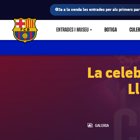
⚽Ja a la venda les entrades per als primers part
ENTRADES I MUSEU
BOTIGA
CULE
LABEL.SHARE.CARETDOWN
FC Barcelona club badge
La cele
L
LABEL.ARIA.GALLERY
GALERIA