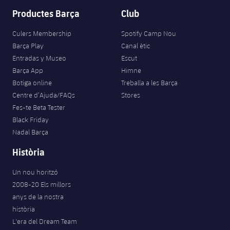
Productes Barça
Club
Culers Membership
Spotify Camp Nou
Barça Play
Canal ètic
Entradas y Museo
Escut
Barça App
Himne
Botiga online
Treballa a les Barça
Centre d’Ajuda/FAQs
Stores
Fes-te Beta Tester
Black Friday
Nadal Barça
Història
Un nou horitzó
2008-20 Els millors
anys de la nostra
història
L'era del Dream Team