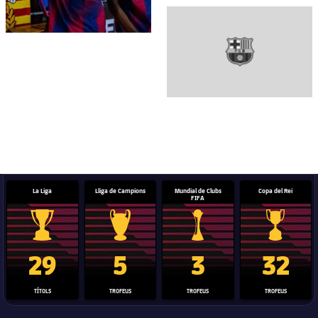
FC Barcelona club badge
La Liga
Lliga de Campions
Mundial de Clubs
Copa del Rei
FIFA
Trofeu de la Liga
Trofeu de la Lliga de Campions
Trofeu del Mundial de Clubs
Copa del 
29
5
3
32
TÍTOLS
TROFEUS
TROFEUS
TROFEUS