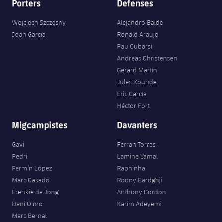
Porters
Defenses
Wojciech Szczęsny
Alejandro Balde
Joan Garcia
Ronald Araujo
Pau Cubarsí
Andreas Christensen
Gerard Martín
Jules Kounde
Eric García
Héctor Fort
Migcampistes
Davanters
Gavi
Ferran Torres
Pedri
Lamine Yamal
Fermín López
Raphinha
Marc Casadó
Roony Bardghji
Frenkie de Jong
Anthony Gordon
Dani Olmo
Karim Adeyemi
Marc Bernal