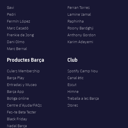
Gavi
Ferran Torres
Pedri
Lamine Yamal
Fermín López
Raphinha
Marc Casadó
Roony Bardghji
Frenkie de Jong
Anthony Gordon
Dani Olmo
Karim Adeyemi
Marc Bernal
Productes Barça
Club
Culers Membership
Spotify Camp Nou
Barça Play
Canal ètic
Entradas y Museo
Escut
Barça App
Himne
Botiga online
Treballa a les Barça
Centre d’Ajuda/FAQs
Stores
Fes-te Beta Tester
Black Friday
Nadal Barça