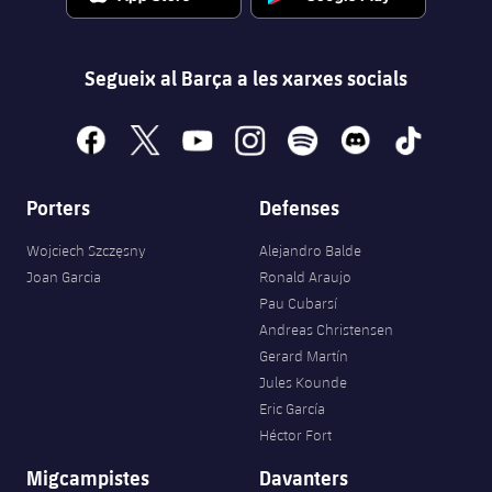
Segueix al Barça a les xarxes socials
facebook
x
youtube
instagram
spotify
discord
tiktok
Porters
Defenses
Wojciech Szczęsny
Alejandro Balde
Joan Garcia
Ronald Araujo
Pau Cubarsí
Andreas Christensen
Gerard Martín
Jules Kounde
Eric García
Héctor Fort
Migcampistes
Davanters