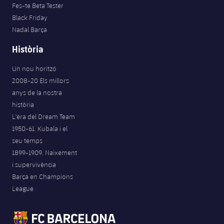
Fes-te Beta Tester
Jugadors
Notícies
Apunta't a les amateurs
plusicon
més
Black Friday
Nadal Barça
Calendari
Voleibol masculí
Apunta't a les amateurs
Història
PLUSICON
MÉS
Resultats
Voleibol femení
Carnet de l'Esportista Amateur
League of Legends
Un nou horitzó
2008-20 Els millors
Classificació
VALORANT Rising
anys de la nostra
història
Fotos
VALORANT Game Changers
L'era del Dream Team
1950-61. Kubala i el
eFootball
seu temps
1899-1909. Naixement
i supervivència
Barça en Champions
League