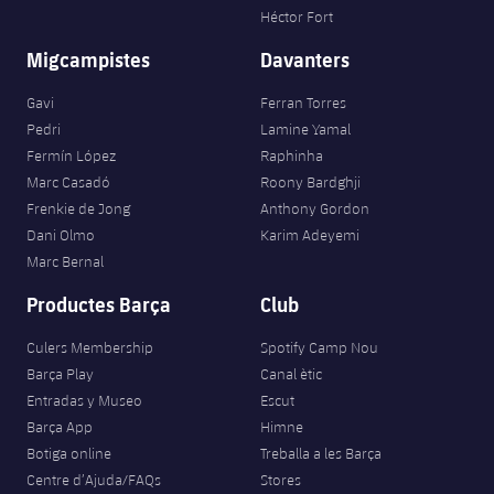
Jugadors
Classificació
Héctor Fort
Juvenil
Notícies
Atletisme
plusicon
més
Migcampistes
Davanters
Fotos
Infantil
Actualitat
Bàsquet en cadira de rodes
Gavi
Ferran Torres
plusicon
més
Història
Pedri
Lamine Yamal
Aleví
Masculí
Actualitat
Fermín López
Raphinha
Hockey gel
plusicon
més
Palmarès
Marc Casadó
Roony Bardghji
Femení
Frenkie de Jong
Anthony Gordon
Jugadors
Actualitat
Hoquei herba
plusicon
més
Dani Olmo
Karim Adeyemi
Agenda
Marc Bernal
Calendari
Jugadors
Notícies
Patinatge artístic
plusicon
més
Productes Barça
Club
Resultats
Calendari
Hockey Herba Masculí
Escola de Patinatge
Actualitat
Culers Membership
Spotify Camp Nou
Barça Play
Canal ètic
Classificació
Resultats
Hockey Herba Femení
Plantilla
Rugby
Entradas y Museo
Escut
plusicon
més
Barça App
Himne
Classificació
Agenda
Botiga online
Treballa a les Barça
Actualitat
Voleibol
plusicon
més
Centre d’Ajuda/FAQs
Stores