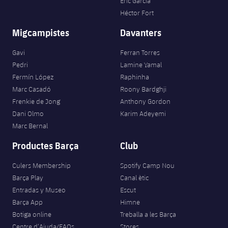
Eric García
plusicon
més
Serveis Mèdics
Acreditacions
Fotos
Fotos
Héctor Fort
Infantil A
Entrades
SUB8 B
Calendari
Campus Verano
Actualitat
Migcampistes
Davanters
Accessibilitat
Història
Instal·lacions
Infantil B
Resultats
Resultats
Juvenil
Gavi
Ferran Torres
PLUSICON
MÉS
Palmarès
Pedri
Lamine Yamal
Classificació
Jugadors
Cadet
Fermín López
Raphinha
Primer equip
plusicon
més
Marc Casadó
Roony Bardghji
Jugadors
Classificació
Frenkie de Jong
Anthony Gordon
Infantil
Actualitat
Barça Atlètic
plusicon
més
Dani Olmo
Karim Adeyemi
Fotos
Marc Bernal
Aleví
Calendari
Actualitat
Base
plusicon
més
Productes Barça
Club
Palmarès
Entrades
Calendari
Campus Estiu
Actualitat
Culers Membership
Spotify Camp Nou
Història
Barça Play
Canal ètic
Resultats
Resultats
Barça C
Entradas y Museo
Escut
PLUSICON
MÉS
Barça App
Himne
Classificació
Jugadors
Junior
Botiga online
Treballa a les Barça
Informació general
plusicon
més
Centre d’Ajuda/FAQs
Stores