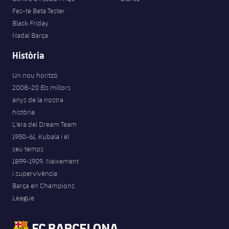
Jugadors
Classificació
Fes-te Beta Tester
Juvenil
Notícies
Atletisme
plusicon
més
Black Friday
Fotos
Nadal Barça
Infantil
Actualitat
Bàsquet en cadira de rodes
plusicon
més
Història
Història
Aleví
Masculí
Actualitat
Hockey gel
Un nou horitzó
plusicon
més
Palmarès
2008-20 Els millors
Femení
Jugadors
anys de la nostra
Actualitat
Hoquei herba
plusicon
més
història
Agenda
Calendari
L'era del Dream Team
Jugadors
Notícies
Patinatge artístic
plusicon
més
1950-61. Kubala i el
seu temps
Resultats
Calendari
Hockey Herba Masculí
Escola de Patinatge
Actualitat
1899-1909. Naixement
i supervivència
Classificació
Resultats
Hockey Herba Femení
Plantilla
Rugby
Barça en Champions
plusicon
més
League
Classificació
Agenda
Actualitat
Voleibol
plusicon
més