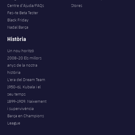
Centre d’Ajuda/FAQs
Stores
Fes-te Beta Tester
Black Friday
Nadal Barça
Història
Un nou horitzó
2008-20 Els millors
anys de la nostra
història
L'era del Dream Team
1950-61. Kubala i el
seu temps
1899-1909. Naixement
i supervivència
Barça en Champions
League