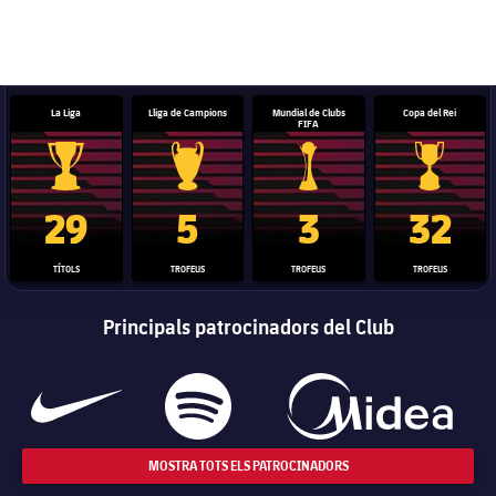
La Liga
Lliga de Campions
Mundial de Clubs
Copa del Rei
FIFA
Trofeu de la Liga
Trofeu de la Lliga de Campions
Trofeu del Mundial de Clubs
Copa del 
29
5
3
32
TÍTOLS
TROFEUS
TROFEUS
TROFEUS
Principals patrocinadors del Club
MOSTRA TOTS ELS PATROCINADORS