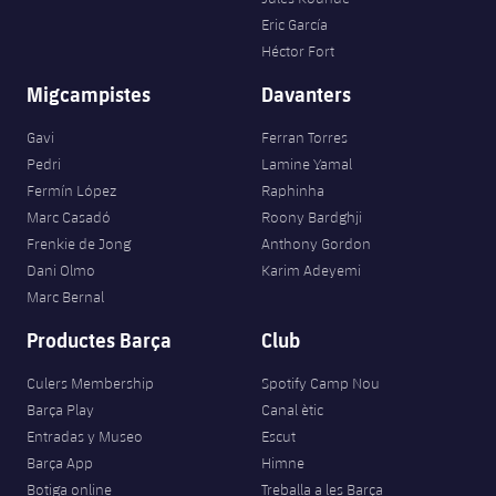
Eric García
Héctor Fort
Migcampistes
Davanters
Gavi
Ferran Torres
Pedri
Lamine Yamal
Fermín López
Raphinha
Marc Casadó
Roony Bardghji
Frenkie de Jong
Anthony Gordon
Dani Olmo
Karim Adeyemi
Marc Bernal
Productes Barça
Club
Culers Membership
Spotify Camp Nou
Barça Play
Canal ètic
Entradas y Museo
Escut
Barça App
Himne
Botiga online
Treballa a les Barça