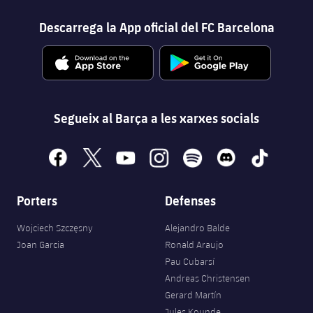
Descarrega la App oficial del FC Barcelona
Segueix al Barça a les xarxes socials
facebook
x
youtube
instagram
spotify
discord
tiktok
Porters
Defenses
Wojciech Szczęsny
Alejandro Balde
Joan Garcia
Ronald Araujo
Pau Cubarsí
Andreas Christensen
Gerard Martín
Jules Kounde