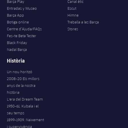
Barça Play
Canal ètic
Entradas y Museo
Escut
Barça App
Himne
Botiga online
Treballa a les Barça
Centre d’Ajuda/FAQs
Stores
Fes-te Beta Tester
Black Friday
Nadal Barça
Història
Un nou horitzó
2008-20 Els millors
anys de la nostra
història
L'era del Dream Team
1950-61. Kubala i el
seu temps
1899-1909. Naixement
i supervivència