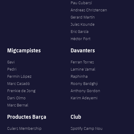
Pau Cubarsí
Andreas Christensen
Gerard Martín
Jules Kounde
Eric García
Héctor Fort
Migcampistes
Davanters
Gavi
Ferran Torres
Pedri
Lamine Yamal
Fermín López
Raphinha
Marc Casadó
Roony Bardghji
Frenkie de Jong
Anthony Gordon
Dani Olmo
Karim Adeyemi
Marc Bernal
Productes Barça
Club
Culers Membership
Spotify Camp Nou