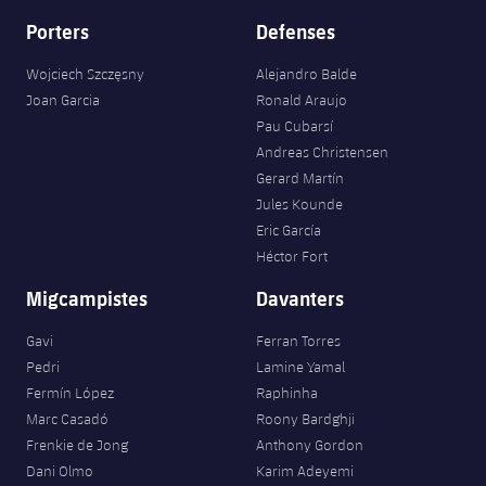
Porters
Defenses
Wojciech Szczęsny
Alejandro Balde
Joan Garcia
Ronald Araujo
Pau Cubarsí
Andreas Christensen
Gerard Martín
Jules Kounde
Eric García
Héctor Fort
Migcampistes
Davanters
Gavi
Ferran Torres
Pedri
Lamine Yamal
Fermín López
Raphinha
Marc Casadó
Roony Bardghji
Frenkie de Jong
Anthony Gordon
Dani Olmo
Karim Adeyemi