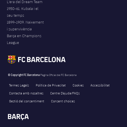
L'era del Dream Team
1950-61. Kubala i el
seu temps
1899-1909. Naixement
i supervivència
Barça en Champions
League
© Copyright FC Barcelona
Pàgina Oficial del FC Barcelona
Termes Legals
Política de Privacitat
Cookies
Accessibilitat
Contacta amb nosaltres
Centre D’ajuda/FAQs
Gestió del consentiment
Consent choices