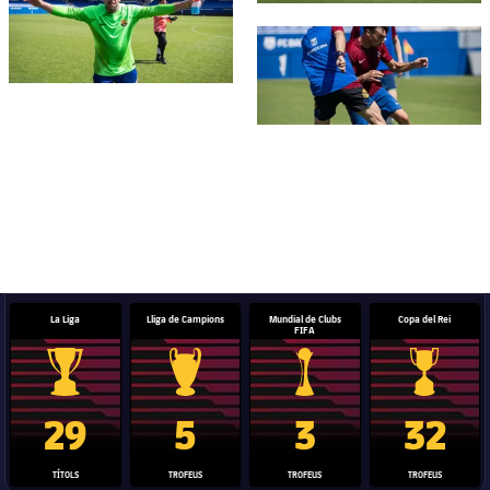
FC Barcelona club badge
La Liga
Lliga de Campions
Mundial de Clubs
Copa del Rei
FIFA
Trofeu de la Liga
Trofeu de la Lliga de Campions
Trofeu del Mundial de Clubs
Copa del 
29
5
3
32
TÍTOLS
TROFEUS
TROFEUS
TROFEUS