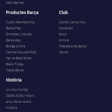
Marc Bernal
Productes Barça
Club
Culers Membership
Spotify Camp Nou
Barça Play
Canal ètic
Entradas y Museo
Escut
Barça App
Himne
Botiga online
Treballa a les Barça
Centre d’Ajuda/FAQs
Stores
Fes-te Beta Tester
Black Friday
Nadal Barça
Història
Un nou horitzó
2008-20 Els millors
anys de la nostra
història