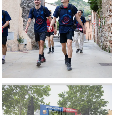
FC Barcelona club badge