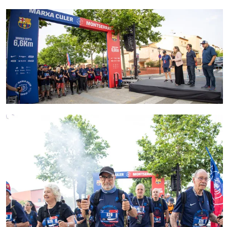
FC Barcelona club badge
FC Barcelona club badge