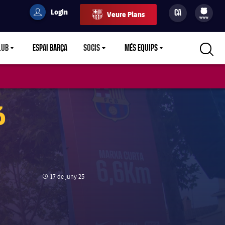
Login
CA
Veure Plans
filled-badge
user
Culers
www
LUB
ESPAI BARÇA
SOCIS
MÉS EQUIPS
RETDOWN
LABEL.ARIA.CARETDOWN
LABEL.ARIA.CARETDOWN
LABEL.ARIA.CARETDOWN
ó
Data de publicació
17 de juny 25