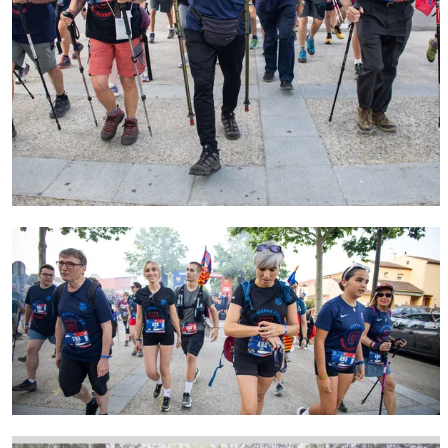
FC Barcelona club badge
FC Barcelona club badge