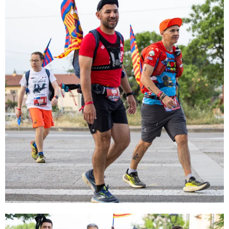
FC Barcelona club badge