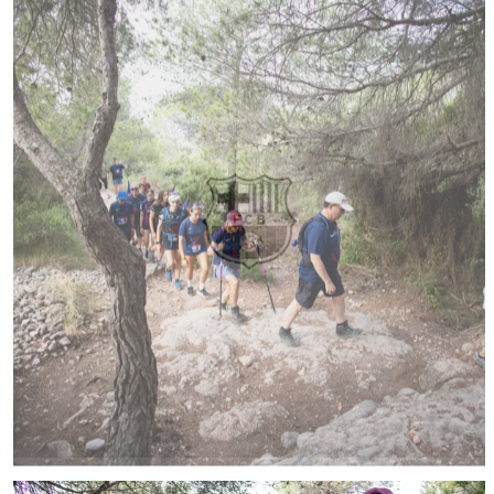
FC Barcelona club badge