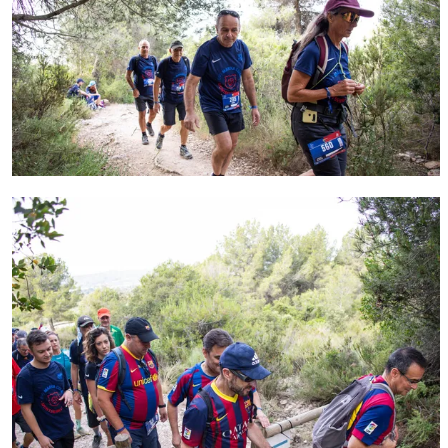
FC Barcelona club badge