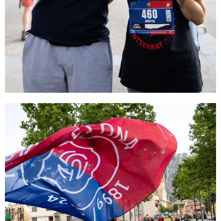
FC Barcelona club badge