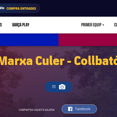
its
COMPRA ENTRADES
RS
BARÇA PLAY
PRIMER EQUIP
C
LABEL.ARIA.CA
Marxa Culer - Collbat
33
Icona de càmera
label.aria.facebook
Facebook
COMPARTEIX AQUESTA GALERIA