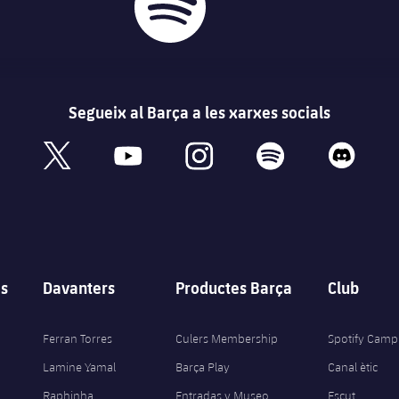
Segueix al Barça a les xarxes socials
book
x
youtube
instagram
spotify
discord
s
Davanters
Productes Barça
Club
Ferran Torres
Culers Membership
Spotify Camp
Lamine Yamal
Barça Play
Canal ètic
Raphinha
Entradas y Museo
Escut