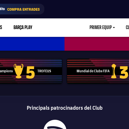
its
COMPRA ENTRADES
RS
BARÇA PLAY
PRIMER EQUIP
C
LABEL.ARIA.CA
5
3
 Campions
TROFEUS
Mundial de Clubs FIFA
Trofeu de la Lliga de Campions
Trofeu del
Principals patrocinadors del Club