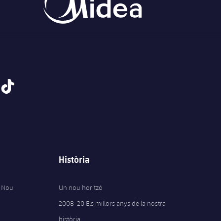
tiktok
Història
 Nou
Un nou horitzó
2008-20 Els millors anys de la nostra
història