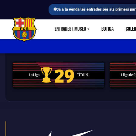
⚽Ja a la venda les entrades per als primers part
ENTRADES I MUSEU
BOTIGA
CULE
LABEL.SHARE.CARETDOWN
FC Barcelona club badge
29
La Liga
TÍTOLS
Lliga de
Trofeu de la Liga