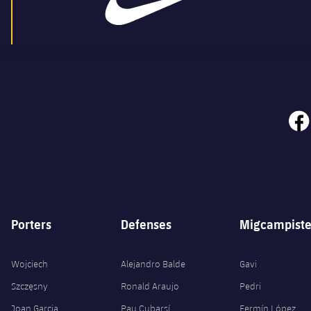
face
Porters
Defenses
Migcampiste
Wojciech
Alejandro Balde
Gavi
Szczęsny
Ronald Araujo
Pedri
Joan Garcia
Pau Cubarsí
Fermín López