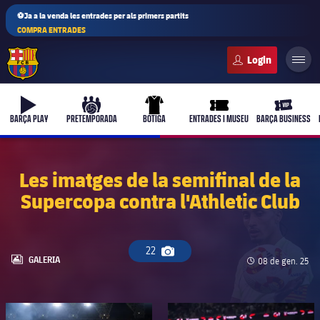
⚽Ja a la venda les entrades per als primers partits
COMPRA ENTRADES
FC Barcelona club badge
b-play
culers-ball
uniform
ticket-full
ticket-vi
BARÇA PLAY
PRETEMPORADA
BOTIGA
ENTRADES I MUSEU
BARÇA BUSINESS
Les imatges de la semifinal de la
Supercopa contra l'Athletic Club
PLUSICON
MÉS
Primer equip
22
Icona de càmera
Femení
LABEL.ARIA.GALLERY
GALERIA
Data de publicac
08 de gen. 25
plusicon
més
Actualitat
Barça Atlètic
plusicon
més
FC Barcelona club badge
FC Barcelona club badge