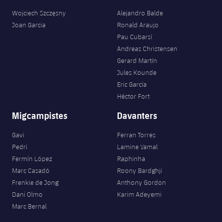
Wojciech Szczęsny
Alejandro Balde
Joan Garcia
Ronald Araujo
Pau Cubarsí
Andreas Christensen
Gerard Martín
Jules Kounde
Eric García
Héctor Fort
Migcampistes
Davanters
Gavi
Ferran Torres
Pedri
Lamine Yamal
Fermín López
Raphinha
Marc Casadó
Roony Bardghji
Frenkie de Jong
Anthony Gordon
Dani Olmo
Karim Adeyemi
Marc Bernal