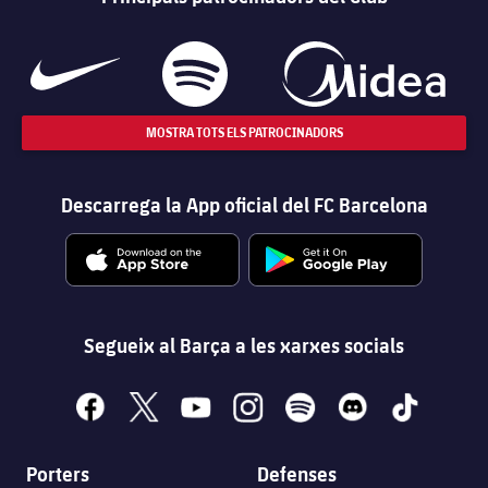
MOSTRA TOTS ELS PATROCINADORS
Descarrega la App oficial del FC Barcelona
Segueix al Barça a les xarxes socials
facebook
x
youtube
instagram
spotify
discord
tiktok
Porters
Defenses