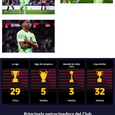
FC Barcelona club badge
La Liga
Lliga de Campions
Mundial de Clubs
Copa del Rei
FIFA
Trofeu de la Liga
Trofeu de la Lliga de Campions
Trofeu del Mundial de Clubs
Copa del 
29
5
3
32
TÍTOLS
TROFEUS
TROFEUS
TROFEUS
Principals patrocinadors del Club