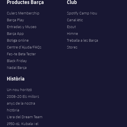
Productes Barça
Club
Culers Membership
Spotify Camp Nou
Barça Play
Canal ètic
Entradas y Museo
Escut
Barça App
Himne
Botiga online
Treballa a les Barça
Centre d’Ajuda/FAQs
Stores
Fes-te Beta Tester
Black Friday
Nadal Barça
Història
Un nou horitzó
2008-20 Els millors
anys de la nostra
història
L'era del Dream Team
1950-61. Kubala i el